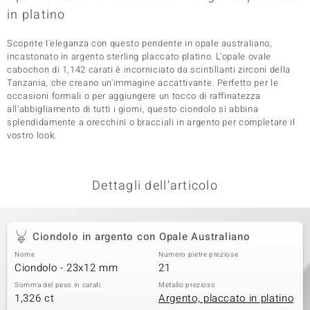
in platino
 nell’Arte
Scoprite l'eleganza con questo pendente in opale australiano,
 MINERALE
incastonato in argento sterling placcato platino. L'opale ovale
cabochon di 1,142 carati è incorniciato da scintillanti zirconi della
Tanzania, che creano un'immagine accattivante. Perfetto per le
occasioni formali o per aggiungere un tocco di raffinatezza
all'abbigliamento di tutti i giorni, questo ciondolo si abbina
splendidamente a orecchini o bracciali in argento per completare il
vostro look.
Dettagli dell'articolo
Ciondolo in argento con Opale Australiano
Nome
Numero pietre preziose
Ciondolo - 23x12 mm
21
Somma del peso in carati
Metallo prezioso
1,326 ct
Argento, placcato in platino