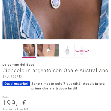
Prince Designs
o
Chic
LINSELL SELECTION
360°
n Vogue
Le gemme del Boss
 Show
Ciondolo in argento con Opale Australiano
SKU: 7667TX
o Paraíso
Quasi esaurito!
Sono rimaste solo 7 quantità.
Acquista ora
Essential
prima che sia troppo tardi!
me del Boss
Solo
199,- €
 Diamonds
Prezzo incluso IVA