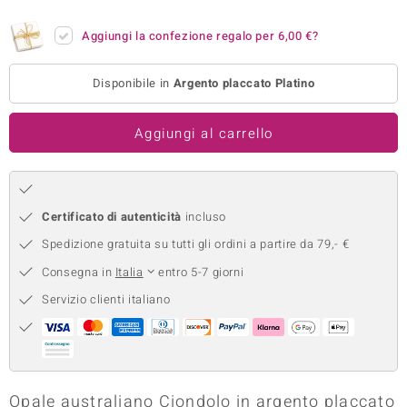
remonti
Aggiungi la confezione regalo per
6,00 €
?
uca
Disponibile in
Argento placcato Platino
uwelo
Aggiungi al carrello
NO Collection
nts by de Melo
va
Certificato di autenticità
incluso
Spedizione gratuita su tutti gli ordini a partire da 79,- €
otenier
Consegna in
Italia
entro 5-7 giorni
Servizio clienti italiano
 Classics
Opale australiano Ciondolo in argento placcato