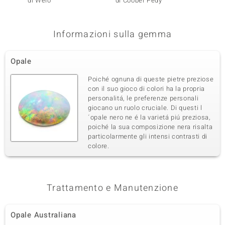
di Welo
di Coober Pedy
Pietra
Informazioni sulla gemma
Opale
Poiché ognuna di queste pietre preziose
con il suo gioco di colori ha la propria
personalitá, le preferenze personali
giocano un ruolo cruciale. Di questi l
´opale nero ne é la varietá piú preziosa,
poiché la sua composizione nera risalta
particolarmente gli intensi contrasti di
colore.
Trattamento e Manutenzione
Opale Australiana