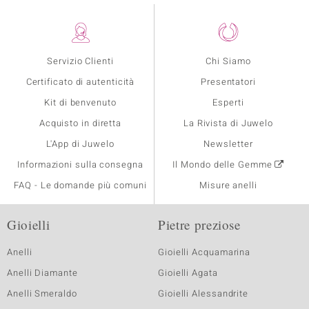
Servizio Clienti
Chi Siamo
Certificato di autenticità
Presentatori
Kit di benvenuto
Esperti
Acquisto in diretta
La Rivista di Juwelo
L'App di Juwelo
Newsletter
Informazioni sulla consegna
Il Mondo delle Gemme
FAQ - Le domande più comuni
Misure anelli
Gioielli
Pietre preziose
Anelli
Gioielli Acquamarina
Anelli Diamante
Gioielli Agata
Anelli Smeraldo
Gioielli Alessandrite