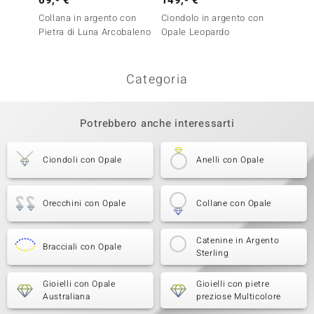
69,- €
149,- €
199,-
Collana in argento con
Ciondolo in argento con
Ciondo
Pietra di Luna Arcobaleno
Opale Leopardo
Opale 
Categoria
Potrebbero anche interessarti
Ciondoli con Opale
Anelli con Opale
Orecchini con Opale
Collane con Opale
Catenine in Argento
Bracciali con Opale
Sterling
Gioielli con Opale
Gioielli con pietre
Australiana
preziose Multicolore