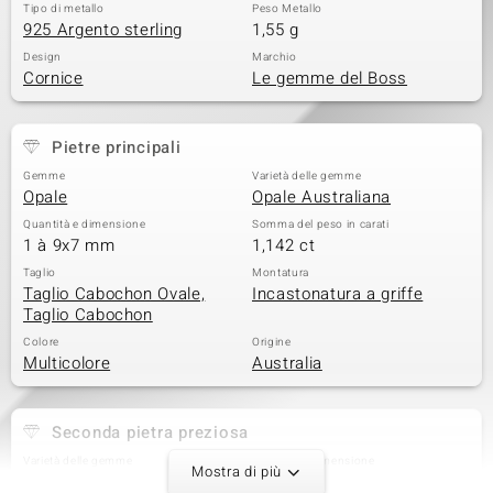
Tipo di metallo
Peso Metallo
925 Argento sterling
1,55 g
Design
Marchio
Cornice
Le gemme del Boss
Pietre principali
Gemme
Varietà delle gemme
Opale
Opale Australiana
Quantità e dimensione
Somma del peso in carati
1 à 9x7 mm
1,142 ct
Taglio
Montatura
Taglio Cabochon Ovale,
Incastonatura a griffe
Taglio Cabochon
Colore
Origine
Multicolore
Australia
Seconda pietra preziosa
Varietà delle gemme
Quantità e dimensione
Mostra di più
Zircone
12 à 1,3 mm