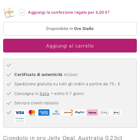
remonti
Aggiungi la confezione regalo per
6,00 €
?
uca
Disponibile in
Oro Giallo
uwelo
Aggiungi al carrello
NO Collection
nts by de Melo
va
Certificato di autenticità
incluso
Spedizione gratuita su tutti gli ordini a partire da 79,- €
otenier
Consegna in
Italia
entro 5-7 giorni
Servizio clienti italiano
 Classics
Ciondolo in oro Jelly Opal, Australia 0,23ct