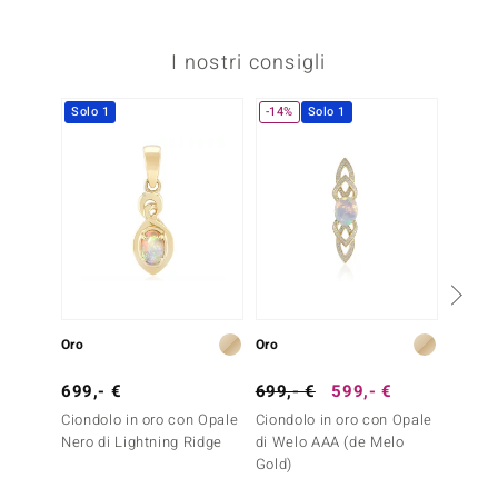
I nostri consigli
Solo 1
-14%
Solo 1
Oro
Oro
Oro
699,- €
699,- €
599,- €
899,-
Ciondolo in oro con Opale
Ciondolo in oro con Opale
Anello 
Nero di Lightning Ridge
di Welo AAA (de Melo
Coober
Gold)