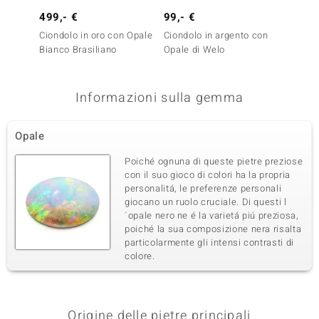
499,- €
99,- €
599,-
Ciondolo in oro con Opale
Ciondolo in argento con
Ciondo
Bianco Brasiliano
Opale di Welo
di Coo
Informazioni sulla gemma
Opale
Poiché ognuna di queste pietre preziose
con il suo gioco di colori ha la propria
personalitá, le preferenze personali
giocano un ruolo cruciale. Di questi l
´opale nero ne é la varietá piú preziosa,
poiché la sua composizione nera risalta
particolarmente gli intensi contrasti di
colore.
Origine delle pietre principali