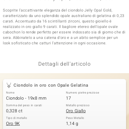
 nell’Arte
Scoprite l'accattivante eleganza del ciondolo Jelly Opal Gold,
caratterizzato da uno splendido opale australiano di gelatina di 0,23
 MINERALE
carati. Accentuato da 16 scintillanti zirconi, questo gioiello è
realizzato in oro giallo 9 carati. Il bagliore etereo dell'opale ovale
cabochon lo rende perfetto per essere indossato sia di giorno che di
sera. Abbinatelo a una catena d'oro e a un abito semplice per un
look sofisticato che catturi l'attenzione in ogni occasione.
Dettagli dell'articolo
Ciondolo in oro con Opale Gelatina
Nome
Numero pietre preziose
Ciondolo - 19x8 mm
17
Somma del peso in carati
Metallo prezioso
0,328 ct
Oro Giallo
Tipo di metallo
Peso Metallo
Oro 9K
1,14 g