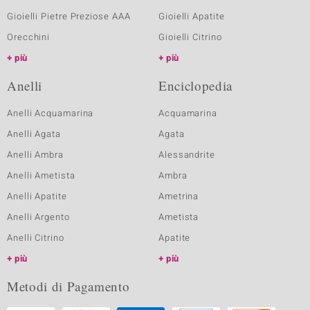
Gioielli Pietre Preziose AAA
Gioielli Apatite
Orecchini
Gioielli Citrino
più
più
Anelli
Enciclopedia
Anelli Acquamarina
Acquamarina
Anelli Agata
Agata
Anelli Ambra
Alessandrite
Anelli Ametista
Ambra
Anelli Apatite
Ametrina
Anelli Argento
Ametista
Anelli Citrino
Apatite
più
più
Metodi di Pagamento