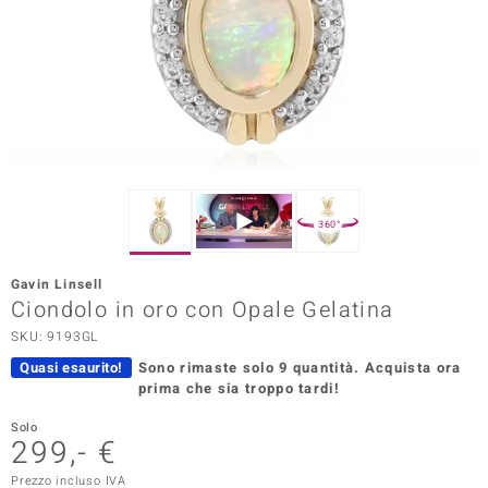
Prince Designs
o
Chic
LINSELL SELECTION
360°
n Vogue
Gavin Linsell
 Show
Ciondolo in oro con Opale Gelatina
SKU: 9193GL
o Paraíso
Quasi esaurito!
Sono rimaste solo 9 quantità.
Acquista ora
Essential
prima che sia troppo tardi!
me del Boss
Solo
299,- €
 Diamonds
Prezzo incluso IVA