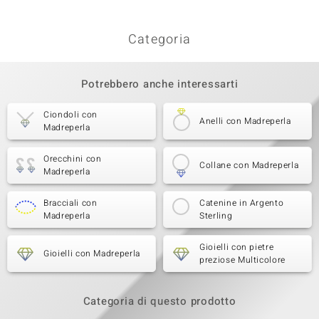
Sesta pietra preziosa
Varietà delle gemme
Categoria
Quantità e dimensione
Topazio Bianco
58 à 1,5 mm
Somma del peso in carati
Taglio
0,935 ct
Taglio rotondo
Potrebbero anche interessarti
Montatura
Origine
pavé
Nigeria
Ciondoli con
Anelli con Madreperla
Madreperla
Orecchini con
Collane con Madreperla
Madreperla
Bracciali con
Catenine in Argento
Madreperla
Sterling
Gioielli con pietre
Gioielli con Madreperla
preziose Multicolore
Categoria di questo prodotto