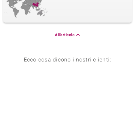
Quarta pietra preziosa
Varietà delle gemme
Quantità e dimensione
Madreperla
1 à 9x4 mm
Taglio
Montatura
All'articolo
Taglio Fancy
Montatura a castone,
incollato
Origine
Cina
Ecco cosa dicono i nostri clienti:
Quinta pietra preziosa
Varietà delle gemme
Quantità e dimensione
Madreperla
1 à 8x3 mm
Taglio
Montatura
Taglio Fancy
Montatura a castone,
incollato
Origine
Cina