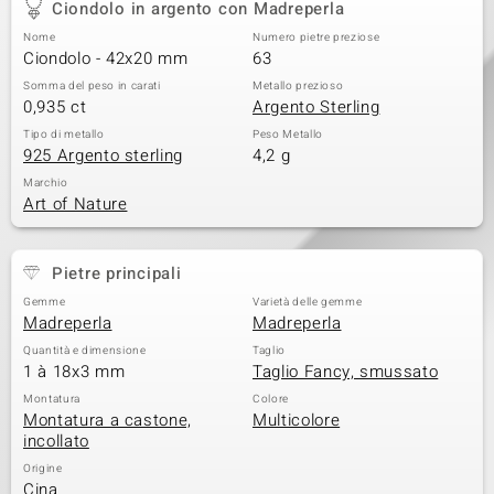
Ciondolo in argento con Madreperla
 nell’Arte
Nome
Numero pietre preziose
Ciondolo - 42x20 mm
63
 MINERALE
Somma del peso in carati
Metallo prezioso
0,935 ct
Argento Sterling
Tipo di metallo
Peso Metallo
925 Argento sterling
4,2 g
Marchio
Art of Nature
Pietre principali
Gemme
Varietà delle gemme
Madreperla
Madreperla
Quantità e dimensione
Taglio
1 à 18x3 mm
Taglio Fancy, smussato
Montatura
Colore
Montatura a castone,
Multicolore
incollato
Origine
Cina