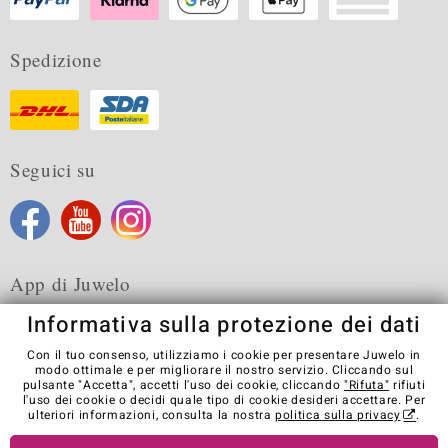
Spedizione
Seguici su
App di Juwelo
Informativa sulla protezione dei dati
Con il tuo consenso, utilizziamo i cookie per presentare Juwelo in
modo ottimale e per migliorare il nostro servizio. Cliccando sul
pulsante "Accetta", accetti l'uso dei cookie, cliccando
"Rifuta"
rifiuti
Condizioni generali di vendita
Informativa Privacy
Cookies
l'uso dei cookie o decidi quale tipo di cookie desideri accettare. Per
Note legali
Contatti
Recedere dal contratto
ulteriori informazioni, consulta la nostra
politica sulla privacy
.