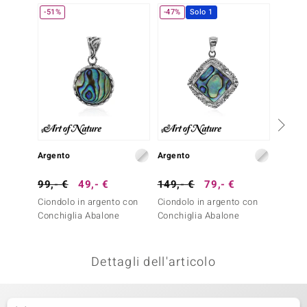
-51%
-47%
Solo 1
-23%
remonti
uca
uwelo
NO Collection
nts by de Melo
Argento
Argento
Argent
va
99,- €
49,- €
149,- €
79,- €
129,-
otenier
Ciondolo in argento con
Ciondolo in argento con
Ciondo
Conchiglia Abalone
Conchiglia Abalone
Quarzo
Dettagli dell'articolo
 Classics