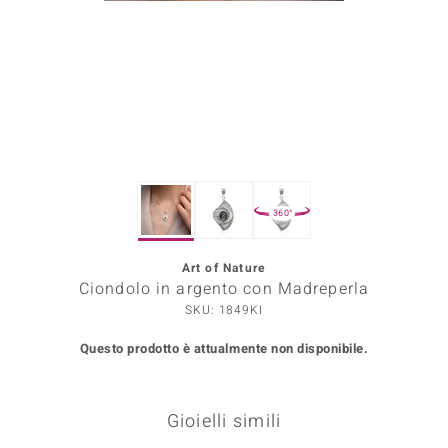
Prince Designs
o
Chic
LINSELL SELECTION
360°
n Vogue
Art of Nature
 Show
Ciondolo in argento con Madreperla
o Paraíso
SKU: 1849KI
Questo prodotto è attualmente non disponibile.
Essential
me del Boss
Gioielli simili
 Diamonds