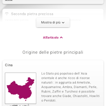
Seconda pietra preziosa
Varietà delle gemme
Quantità e dimensione
Mostra di più
Madreperla
1 à 12x4 mm
Taglio
Montatura
Taglio Fancy
Montatura a castone,
All'articolo
incollato
Origine
Cina
Origine delle pietre principali
Terza pietra preziosa
Cina
Varietà delle gemme
Quantità e dimensione
Lo Stato piú popoloso dell´Asia
Conchiglia Abalone
1 à 9x7 mm
orientale é anche ricco di risorse
Taglio
Montatura
naturali : in aggiunta ad Ametiste,
Taglio Ovale
Montatura a castone,
Acquamarine, Ambra, Diamanti, Perle,
incollato
Rubini, Zaffiri e Turchesi é possibile
trovare anche Giade, Chiastoliti, Howliti
Origine
Cina
o Peridoti.