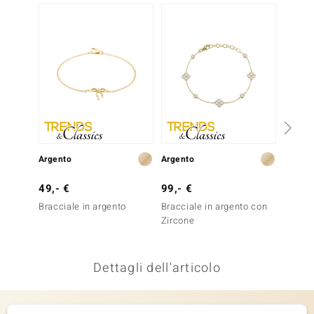
Solo 1
remonti
uca
uwelo
NO Collection
nts by de Melo
Argento
Argento
Oro
va
49,- €
99,- €
2.499
otenier
Bracciale in argento
Bracciale in argento con
Braccia
Zircone
Diaman
Dettagli dell'articolo
 Classics