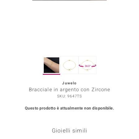
Prince Designs
o
Chic
LINSELL SELECTION
360°
n Vogue
Juwelo
 Show
Bracciale in argento con Zircone
o Paraíso
SKU: 9647TS
Questo prodotto è attualmente non disponibile.
Essential
me del Boss
Gioielli simili
 Diamonds