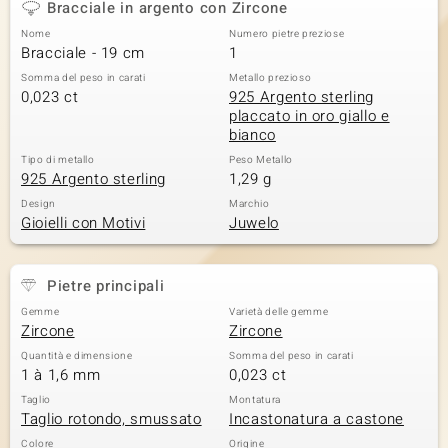
Bracciale in argento con Zircone
 nell’Arte
Nome
Numero pietre preziose
Bracciale - 19 cm
1
 MINERALE
Somma del peso in carati
Metallo prezioso
0,023 ct
925 Argento sterling
placcato in oro giallo e
bianco
Tipo di metallo
Peso Metallo
925 Argento sterling
1,29 g
Design
Marchio
Gioielli con Motivi
Juwelo
Pietre principali
Gemme
Varietà delle gemme
Zircone
Zircone
Quantità e dimensione
Somma del peso in carati
1 à 1,6 mm
0,023 ct
Taglio
Montatura
Taglio rotondo, smussato
Incastonatura a castone
Colore
Origine