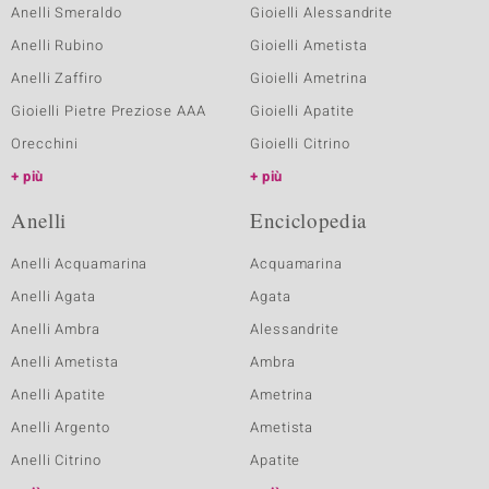
Anelli Smeraldo
Gioielli Alessandrite
Anelli Rubino
Gioielli Ametista
Anelli Zaffiro
Gioielli Ametrina
Gioielli Pietre Preziose AAA
Gioielli Apatite
Orecchini
Gioielli Citrino
più
più
Anelli
Enciclopedia
Anelli Acquamarina
Acquamarina
Anelli Agata
Agata
Anelli Ambra
Alessandrite
Anelli Ametista
Ambra
Anelli Apatite
Ametrina
Anelli Argento
Ametista
Anelli Citrino
Apatite