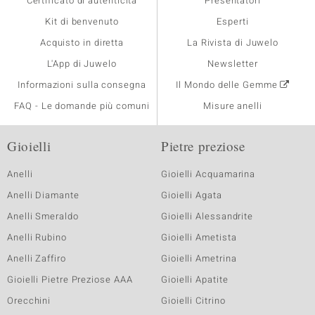
Certificato di autenticità
Presentatori
Kit di benvenuto
Esperti
Acquisto in diretta
La Rivista di Juwelo
L'App di Juwelo
Newsletter
Informazioni sulla consegna
Il Mondo delle Gemme
FAQ - Le domande più comuni
Misure anelli
Gioielli
Pietre preziose
Anelli
Gioielli Acquamarina
Anelli Diamante
Gioielli Agata
Anelli Smeraldo
Gioielli Alessandrite
Anelli Rubino
Gioielli Ametista
Anelli Zaffiro
Gioielli Ametrina
Gioielli Pietre Preziose AAA
Gioielli Apatite
Orecchini
Gioielli Citrino