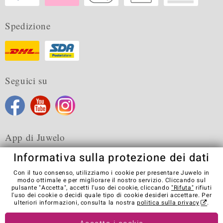
Spedizione
Seguici su
App di Juwelo
Informativa sulla protezione dei dati
Con il tuo consenso, utilizziamo i cookie per presentare Juwelo in
modo ottimale e per migliorare il nostro servizio. Cliccando sul
pulsante "Accetta", accetti l'uso dei cookie, cliccando
"Rifuta"
rifiuti
Condizioni generali di vendita
Informativa Privacy
Cookies
l'uso dei cookie o decidi quale tipo di cookie desideri accettare. Per
Note legali
Contatti
Recedere dal contratto
ulteriori informazioni, consulta la nostra
politica sulla privacy
.
Visit our stores in other countries: