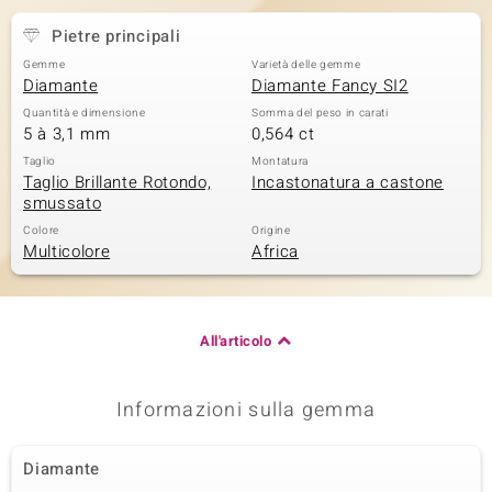
 nell’Arte
Pietre principali
Gemme
Varietà delle gemme
 MINERALE
Diamante
Diamante Fancy SI2
Quantità e dimensione
Somma del peso in carati
5 à 3,1 mm
0,564 ct
Taglio
Montatura
Taglio Brillante Rotondo,
Incastonatura a castone
smussato
Colore
Origine
Multicolore
Africa
All'articolo
Informazioni sulla gemma
Diamante