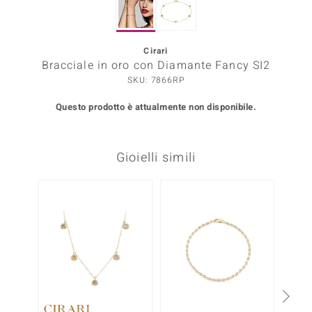
Prince Designs
Cirari
Bracciale in oro con Diamante Fancy SI2
o
SKU: 7866RP
Chic
Questo prodotto è attualmente non disponibile.
LINSELL SELECTION
Gioielli simili
n Vogue
 Show
o Paraíso
Essential
me del Boss
 Diamonds