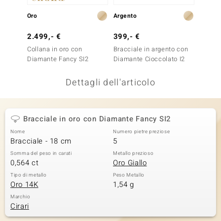
remonti
Oro
Argento
Argent
uca
2.499,- €
399,- €
399,-
Collana in oro con
Bracciale in argento con
Bracci
uwelo
Diamante Fancy SI2
Diamante Cioccolato I2
Diaman
NO Collection
Dettagli dell'articolo
nts by de Melo
va
Bracciale in oro con Diamante Fancy SI2
Nome
Numero pietre preziose
otenier
Bracciale - 18 cm
5
Somma del peso in carati
Metallo prezioso
0,564 ct
Oro Giallo
Tipo di metallo
Peso Metallo
Oro 14K
1,54 g
Marchio
Cirari
 Classics