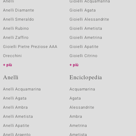
Anelli
Gioielli Acquamarina
Anelli Diamante
Gioielli Agata
Anelli Smeraldo
Gioielli Alessandrite
Anelli Rubino
Gioielli Ametista
Anelli Zaffiro
Gioielli Ametrina
Gioielli Pietre Preziose AAA
Gioielli Apatite
Orecchini
Gioielli Citrino
più
più
Anelli
Enciclopedia
Anelli Acquamarina
Acquamarina
Anelli Agata
Agata
Anelli Ambra
Alessandrite
Anelli Ametista
Ambra
Anelli Apatite
Ametrina
Anelli Argento
Ametista