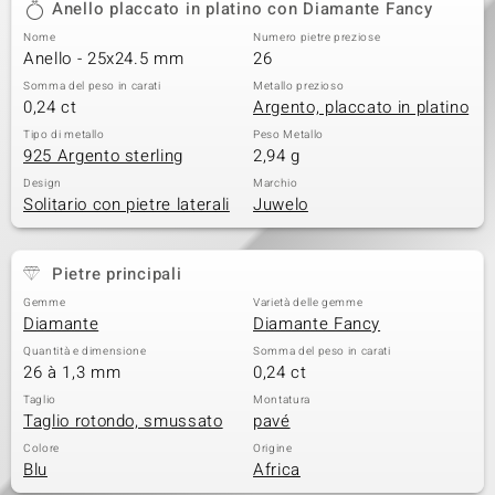
Anello placcato in platino con Diamante Fancy
 nell’Arte
Nome
Numero pietre preziose
Anello - 25x24.5 mm
26
 MINERALE
Somma del peso in carati
Metallo prezioso
0,24 ct
Argento, placcato in platino
Tipo di metallo
Peso Metallo
925 Argento sterling
2,94 g
Design
Marchio
Solitario con pietre laterali
Juwelo
Pietre principali
Gemme
Varietà delle gemme
Diamante
Diamante Fancy
Quantità e dimensione
Somma del peso in carati
26 à 1,3 mm
0,24 ct
Taglio
Montatura
Taglio rotondo, smussato
pavé
Colore
Origine
Blu
Africa