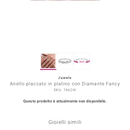
Prince Designs
o
Chic
LINSELL SELECTION
360°
n Vogue
Juwelo
 Show
Anello placcato in platino con Diamante Fancy
o Paraíso
SKU: 7462IK
Questo prodotto è attualmente non disponibile.
Essential
me del Boss
Gioielli simili
 Diamonds