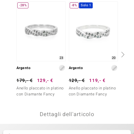
-28%
-8%
Solo 1
Solo 1
remonti
uca
uwelo
NO Collection
nts by de Melo
23
20
Argento
Argento
Argent
va
179,- €
129,- €
129,- €
119,- €
39,- 
otenier
Anello placcato in platino
Anello placcato in platino
Anello
con Diamante Fancy
con Diamante Fancy
Granat
Dettagli dell'articolo
 Classics