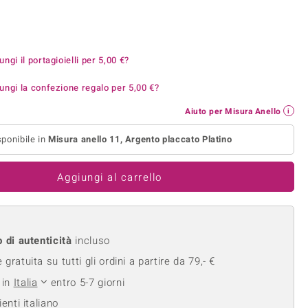
Anelli in Misura 26
onio
Crisoprasio
Anelli in Misura 29
de
Fluorite
Creation
Novità
zzuli
Onice
ungi il portagioielli per
5,00 €
?
Gioielli in più varianti
Rodolite
ungi la confezione regalo per
5,00 €
?
se
Tormalina
Aiuto per Misura Anello
sponibile in
Misura anello 11, Argento placcato Platino
Aggiungi al carrello
o di autenticità
incluso
gratuita su tutti gli ordini a partire da 79,- €
 in
Italia
entro 5-7 giorni
ienti italiano