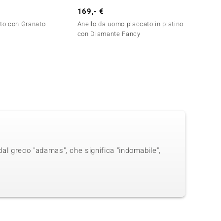
169,- €
149,-
nto con Granato
Anello da uomo placcato in platino
Anello
con Diamante Fancy
dal greco "adamas", che significa "indomabile",