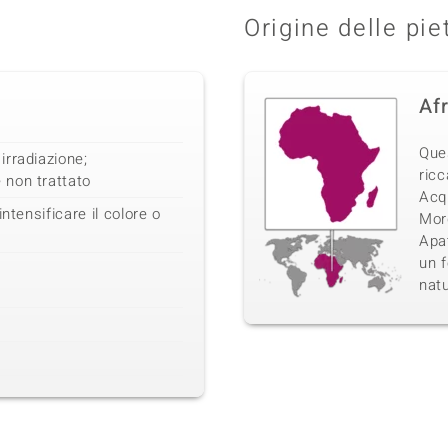
Origine delle pie
Af
Que
irradiazione;
ricc
non trattato
Acq
ntensificare il colore o
Morg
Apat
un f
natu