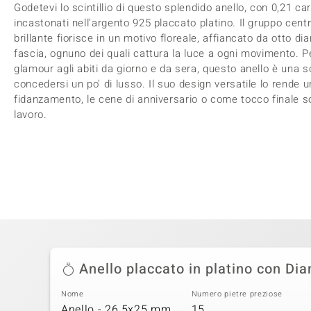
Godetevi lo scintillio di questo splendido anello, con 0,21 c
incastonati nell'argento 925 placcato platino. Il gruppo centr
brillante fiorisce in un motivo floreale, affiancato da otto di
fascia, ognuno dei quali cattura la luce a ogni movimento. P
glamour agli abiti da giorno e da sera, questo anello è una s
concedersi un po' di lusso. Il suo design versatile lo rende 
fidanzamento, le cene di anniversario o come tocco finale so
lavoro.
Anello placcato in platino con Di
Nome
Numero pietre preziose
Anello - 26.5x25 mm
15