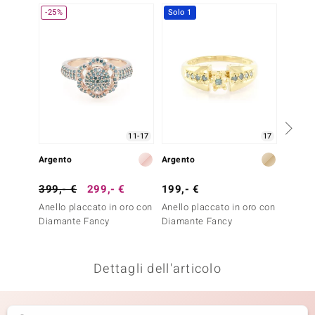
-25%
Solo 1
remonti
uca
uwelo
NO Collection
nts by de Melo
11-17
17
Argento
Argento
Argent
va
399,- €
299,- €
199,- €
129,-
otenier
Anello placcato in oro con
Anello placcato in oro con
Anello 
Diamante Fancy
Diamante Fancy
Diaman
Dettagli dell'articolo
 Classics