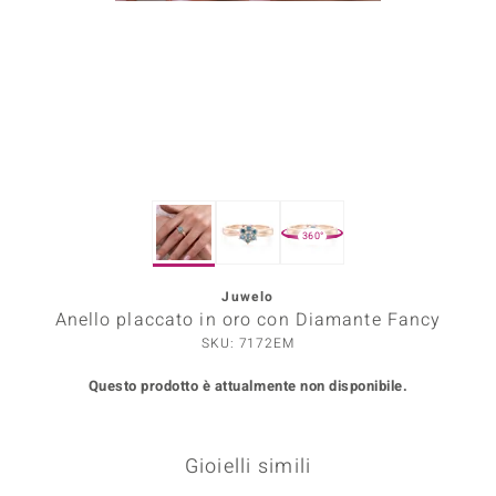
Prince Designs
o
Chic
LINSELL SELECTION
360°
n Vogue
Juwelo
 Show
Anello placcato in oro con Diamante Fancy
o Paraíso
SKU: 7172EM
Questo prodotto è attualmente non disponibile.
Essential
me del Boss
Gioielli simili
 Diamonds