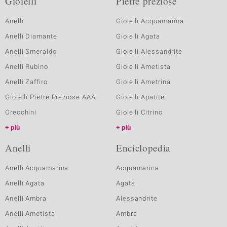
Gioielli
Pietre preziose
Anelli
Gioielli Acquamarina
Anelli Diamante
Gioielli Agata
Anelli Smeraldo
Gioielli Alessandrite
Anelli Rubino
Gioielli Ametista
Anelli Zaffiro
Gioielli Ametrina
Gioielli Pietre Preziose AAA
Gioielli Apatite
Orecchini
Gioielli Citrino
più
più
Anelli
Enciclopedia
Anelli Acquamarina
Acquamarina
Anelli Agata
Agata
Anelli Ambra
Alessandrite
Anelli Ametista
Ambra