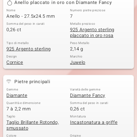
Anello placcato in oro con Diamante Fancy
 nell’Arte
Nome
Numero pietre preziose
Anello - 27.5x24.5 mm
7
 MINERALE
Somma del peso in carati
Metallo prezioso
0,26 ct
925 Argento sterling
placcato in oro rosa
Tipo di metallo
Peso Metallo
925 Argento sterling
2,14 g
Design
Marchio
Cornice
Juwelo
Pietre principali
Gemme
Varietà delle gemme
Diamante
Diamante Fancy
Quantità e dimensione
Somma del peso in carati
7 à 2,2 mm
0,26 ct
Taglio
Montatura
Taglio Brillante Rotondo,
Incastonatura a griffe
smussato
Colore
Origine