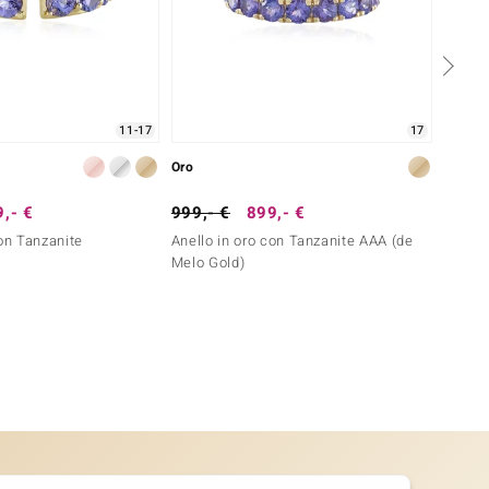
11-17
17
Oro
Argent
,- €
999,- €
899,- €
99,- 
con Tanzanite
Anello in oro con Tanzanite AAA (de
Anello 
Melo Gold)