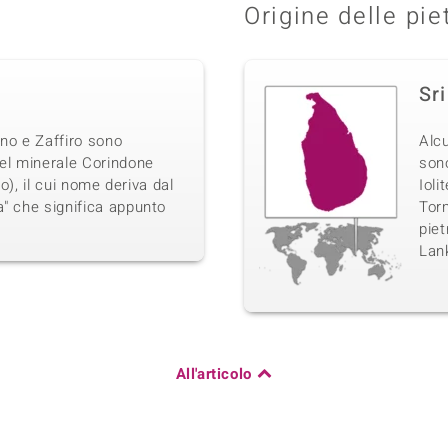
Origine delle pie
Sr
ino e Zaffiro sono
Alcu
del minerale Corindone
sono
io), il cui nome deriva dal
Ioli
a" che significa appunto
Torm
piet
Lan
All'articolo