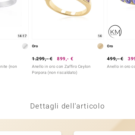
14-17
14
Oro
Oro
1.299,- €
899,- €
499,- €
399
anite (non
Anello in oro con Zaffiro Ceylon
Anello in oro 
Porpora (non riscaldato)
Dettagli dell'articolo