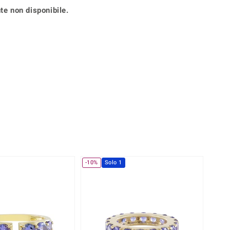
Anelli in Misura 26
te non disponibile.
onio
Crisoprasio
Anelli in Misura 29
de
Fluorite
Creation
Novità
zzuli
Onice
Gioielli in più varianti
Rodolite
se
Tormalina
-10%
Solo 1