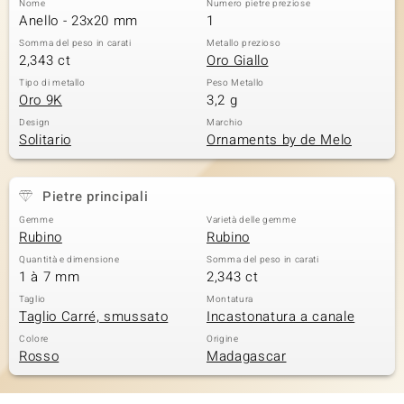
Nome
Numero pietre preziose
Anello - 23x20 mm
1
 nell’Arte
Somma del peso in carati
Metallo prezioso
2,343 ct
Oro Giallo
 MINERALE
Tipo di metallo
Peso Metallo
Oro 9K
3,2 g
Design
Marchio
Solitario
Ornaments by de Melo
Pietre principali
Gemme
Varietà delle gemme
Rubino
Rubino
Quantità e dimensione
Somma del peso in carati
1 à 7 mm
2,343 ct
Taglio
Montatura
Taglio Carré, smussato
Incastonatura a canale
Colore
Origine
Rosso
Madagascar