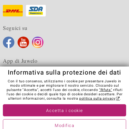
Seguici su
App di Juwelo
Informativa sulla protezione dei dati
Con il tuo consenso, utilizziamo i cookie per presentare Juwelo in
modo ottimale e per migliorare il nostro servizio. Cliccando sul
pulsante "Accetta", accetti l'uso dei cookie, cliccando
"Rifuta"
rifiuti
Condizioni generali di vendita
Informativa Privacy
Cookies
l'uso dei cookie o decidi quale tipo di cookie desideri accettare. Per
Note legali
Contatti
Recedere dal contratto
ulteriori informazioni, consulta la nostra
politica sulla privacy
.
Visit our stores in other countries:
Accetta i cookie
Modifica
© Juwelo Deutschland GmbH (societá controllata dalla Elumeo SE)