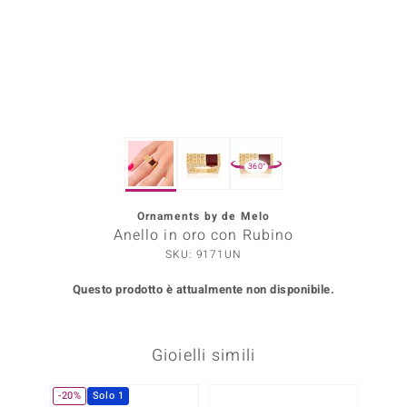
Prince Designs
o
Chic
360°
LINSELL SELECTION
n Vogue
Ornaments by de Melo
Anello in oro con Rubino
 Show
SKU: 9171UN
o Paraíso
Questo prodotto è attualmente non disponibile.
Essential
Gioielli simili
me del Boss
 Diamonds
-20%
Solo 1