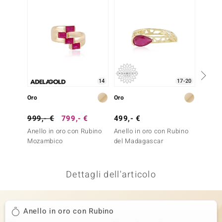
remonti
uca
uwelo
NO Collection
14
17-20
nts by de Melo
Oro
Oro
Argent
va
999,- €
799,- €
499,- €
149,-
Anello in oro con Rubino
Anello in oro con Rubino
Anello 
otenier
Mozambico
del Madagascar
Dettagli dell'articolo
Anello in oro con Rubino
 Classics