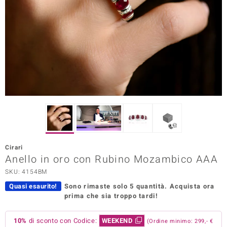
Prince Designs
o
Chic
LINSELL SELECTION
n Vogue
 Show
Cirari
Anello in oro con Rubino Mozambico AAA
o Paraíso
SKU: 4154BM
Essential
Quasi esaurito!
Sono rimaste solo 5 quantità.
Acquista ora
prima che sia troppo tardi!
me del Boss
 Diamonds
10%
di sconto con Codice:
WEEKEND
(Ordine minimo: 299,- €