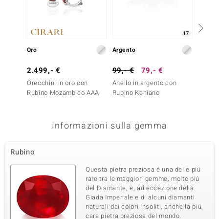
17
Oro
Argento
Argent
2.499,- €
99,- €
79,- €
199,-
Orecchini in oro con
Anello in argento con
Anello
Rubino Mozambico AAA
Rubino Keniano
Spinel
Informazioni sulla gemma
Rubino
Questa pietra preziosa é una delle piú
rare tra le maggiori gemme, molto piú
del Diamante, e, ad eccezione della
Giada Imperiale e di alcuni diamanti
naturali dai colori insoliti, anche la piú
cara pietra preziosa del mondo.