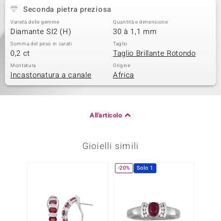
Seconda pietra preziosa
Varietà delle gemme
Quantità e dimensione
Diamante SI2 (H)
30 à 1,1 mm
Somma del peso in carati
Taglio
0,2 ct
Taglio Brillante Rotondo
Montatura
Origine
Incastonatura a canale
Africa
All'articolo
Gioielli simili
-20%
Solo 1
Solo 1