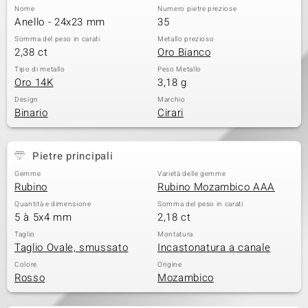
Nome
Numero pietre preziose
Anello - 24x23 mm
35
Somma del peso in carati
Metallo prezioso
2,38 ct
Oro Bianco
Tipo di metallo
Peso Metallo
Oro 14K
3,18 g
Design
Marchio
Binario
Cirari
Pietre principali
Gemme
Varietà delle gemme
Rubino
Rubino Mozambico AAA
Quantità e dimensione
Somma del peso in carati
5 à 5x4 mm
2,18 ct
Taglio
Montatura
Taglio Ovale, smussato
Incastonatura a canale
Colore
Origine
Rosso
Mozambico