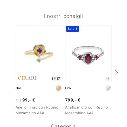
I nostri consigli
Solo 1
Solo 1
14-17
14
Oro
Oro
Oro
1.199,- €
799,- €
4.499
Anello in oro con Rubino
Anello in oro con Rubino
Anello
Mozambico AAA
Mozambico AAA
Mozam
Categoria