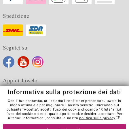
Spedizione
Seguici su
App di Juwelo
Informativa sulla protezione dei dati
Con il tuo consenso, utilizziamo i cookie per presentare Juwelo in
modo ottimale e per migliorare il nostro servizio. Cliccando sul
pulsante "Accetta", accetti l'uso dei cookie, cliccando
"Rifuta"
rifiuti
Condizioni generali di vendita
Informativa Privacy
Cookies
l'uso dei cookie o decidi quale tipo di cookie desideri accettare. Per
Note legali
Contatti
Recedere dal contratto
ulteriori informazioni, consulta la nostra
politica sulla privacy
.
Visit our stores in other countries: