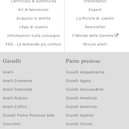
Certificato di autenticità
Presentatori
Kit di benvenuto
Esperti
Acquisto in diretta
La Rivista di Juwelo
L'App di Juwelo
Newsletter
Informazioni sulla consegna
Il Mondo delle Gemme
FAQ - Le domande più comuni
Misure anelli
Gioielli
Pietre preziose
Anelli
Gioielli Acquamarina
Anelli Diamante
Gioielli Agata
Anelli Smeraldo
Gioielli Alessandrite
Anelli Rubino
Gioielli Ametista
Anelli Zaffiro
Gioielli Ametrina
Gioielli Pietre Preziose AAA
Gioielli Apatite
Orecchini
Gioielli Citrino