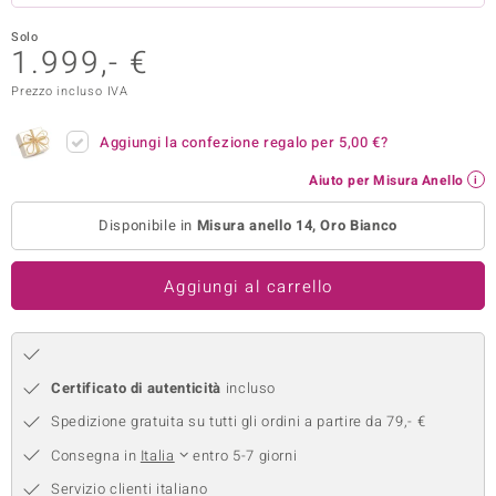
remonti
Solo
1.999,- €
uca
Prezzo incluso IVA
uwelo
Aggiungi la confezione regalo per
5,00 €
?
NO Collection
Aiuto per Misura Anello
nts by de Melo
Disponibile in
Misura anello 14, Oro Bianco
va
Aggiungi al carrello
otenier
Certificato di autenticità
incluso
Spedizione gratuita su tutti gli ordini a partire da 79,- €
Consegna in
Italia
entro 5-7 giorni
 Classics
Servizio clienti italiano