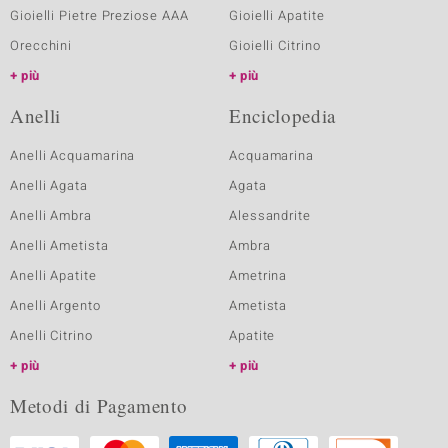
Gioielli Pietre Preziose AAA
Gioielli Apatite
Orecchini
Gioielli Citrino
più
più
Anelli
Enciclopedia
Anelli Acquamarina
Acquamarina
Anelli Agata
Agata
Anelli Ambra
Alessandrite
Anelli Ametista
Ambra
Anelli Apatite
Ametrina
Anelli Argento
Ametista
Anelli Citrino
Apatite
più
più
Metodi di Pagamento