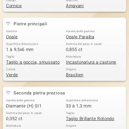
Design
Marchio
Cornice
Amayani
 nell’Arte
 MINERALE
Pietre principali
Gemme
Varietà delle gemme
Opale
Opale Paraíba
Quantità e dimensione
Somma del peso in carati
1 à 9,5x6 mm
0,855 ct
Taglio
Montatura
Taglio a goccia, smussato
Incastonatura a castone
Colore
Origine
Verde
Brasilien
Seconda pietra preziosa
Varietà delle gemme
Quantità e dimensione
Diamante (H) SI1
33 à 1,3 mm
Somma del peso in carati
Taglio
0,352 ct
Taglio Brillante Rotondo
Montatura
Origine