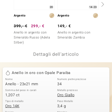
remonti
20
14-23
Argento
Argento
Argent
uca
399,- €
299,- €
149,- €
249,-
uwelo
Anello in argento con
Anello in argento con
Anello
NO Collection
Smeraldo Russo (Adela
Smeraldo Zambia
Smeral
Silber)
nts by de Melo
Dettagli dell'articolo
va
otenier
Anello in oro con Opale Paraiba
Nome
Numero pietre preziose
Anello - 23x21 mm
34
Somma del peso in carati
Metallo prezioso
1,207 ct
Oro Giallo
Tipo di metallo
Peso Metallo
Oro 14K
3,4 g
 Classics