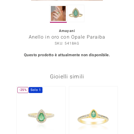
Prince Designs
Amayani
o
Anello in oro con Opale Paraiba
SKU: 5418AG
Chic
Questo prodotto è attualmente non disponibile.
LINSELL SELECTION
n Vogue
Gioielli simili
 Show
-25%
Solo 1
o Paraíso
Essential
me del Boss
 Diamonds