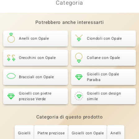
Categoria
Potrebbero anche interessarti
Anelli con Opale
Ciondoli con Opale
Orecchini con Opale
Collane con Opale
Gioielli con Opale
Bracciali con Opale
Paraíba
Gioielli con pietre
Gioielli con design
preziose Verde
simile
Categoria di questo prodotto
Gioielli
Pietre preziose
Gioielli con Opale
Anelli