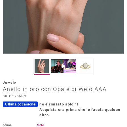
Prince Designs
o
Chic
LINSELL SELECTION
n Vogue
 Show
Juwelo
Anello in oro con Opale di Welo AAA
o Paraíso
SKU: 2756QN
Essential
Ultima occasione
ne è rimasto solo 1!
Acquista ora prima che lo faccia qualcun
me del Boss
altro.
 Diamonds
prima
Solo