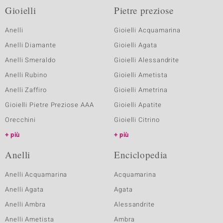
Gioielli
Pietre preziose
Anelli
Gioielli Acquamarina
Anelli Diamante
Gioielli Agata
Anelli Smeraldo
Gioielli Alessandrite
Anelli Rubino
Gioielli Ametista
Anelli Zaffiro
Gioielli Ametrina
Gioielli Pietre Preziose AAA
Gioielli Apatite
Orecchini
Gioielli Citrino
più
più
Anelli
Enciclopedia
Anelli Acquamarina
Acquamarina
Anelli Agata
Agata
Anelli Ambra
Alessandrite
Anelli Ametista
Ambra