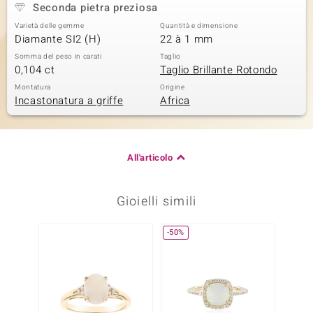
Seconda pietra preziosa
Varietà delle gemme
Quantità e dimensione
Diamante SI2 (H)
22 à 1 mm
Somma del peso in carati
Taglio
0,104 ct
Taglio Brillante Rotondo
Montatura
Origine
Incastonatura a griffe
Africa
All'articolo
Gioielli simili
-50%
Solo 1