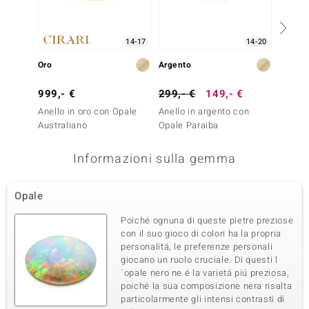
14-17
14-20
Oro
Argento
Argent
999,- €
299,- €
149,- €
79,- 
Anello in oro con Opale
Anello in argento con
Anello
Australiano
Opale Paraiba
Opale 
Informazioni sulla gemma
Opale
Poiché ognuna di queste pietre preziose
con il suo gioco di colori ha la propria
personalitá, le preferenze personali
giocano un ruolo cruciale. Di questi l
´opale nero ne é la varietá piú preziosa,
poiché la sua composizione nera risalta
particolarmente gli intensi contrasti di