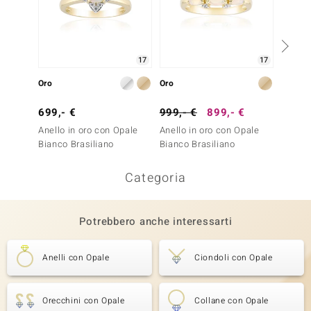
17
17
Oro
Oro
Oro
699,- €
999,- €
899,- €
699,-
Anello in oro con Opale
Anello in oro con Opale
Anello 
Bianco Brasiliano
Bianco Brasiliano
Welo 
Categoria
Potrebbero anche interessarti
Anelli con Opale
Ciondoli con Opale
Orecchini con Opale
Collane con Opale