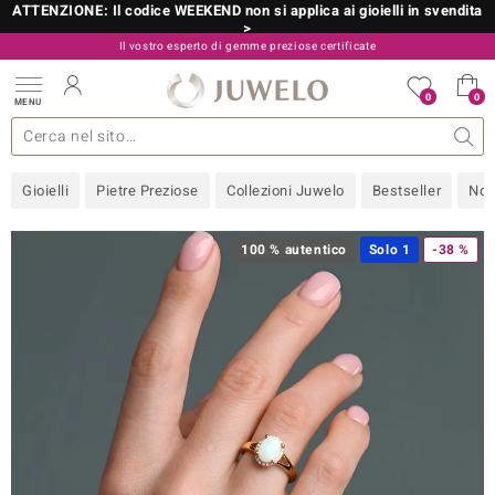
ATTENZIONE: Il codice WEEKEND non si applica ai gioielli in svendita
>
Il vostro esperto di gemme preziose certificate
800 986 787
0
0
MENU
 collezioni
 gioielli
tre più importanti
 preziose
Acquistare in diretta
Design
Informazioni generali
Pietre preziose per colore
Metallo prezioso
Approfondimenti
Juwelo
Misure anelli
Pietre preziose
Consigli
old
Gioielli
Pietre Preziose
Collezioni Juwelo
Bestseller
Nov
NI
 with Love
100 % autentico
Solo 1
-38 %
Nature
rong
 Boutique
ana