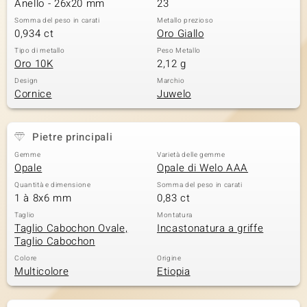
Anello - 26x20 mm
23
Somma del peso in carati
Metallo prezioso
0,934 ct
Oro Giallo
Tipo di metallo
Peso Metallo
Oro 10K
2,12 g
Design
Marchio
Cornice
Juwelo
Pietre principali
Gemme
Varietà delle gemme
Opale
Opale di Welo AAA
Quantità e dimensione
Somma del peso in carati
1 à 8x6 mm
0,83 ct
Taglio
Montatura
Taglio Cabochon Ovale,
Incastonatura a griffe
Taglio Cabochon
Colore
Origine
Multicolore
Etiopia