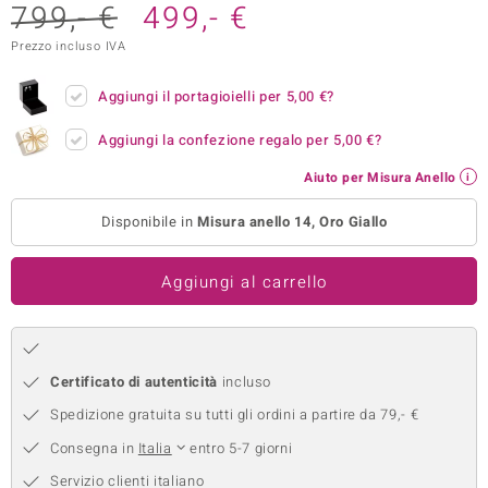
799,- €
499,- €
remonti
Prezzo incluso IVA
uca
Aggiungi il portagioielli per
5,00 €
?
uwelo
Aggiungi la confezione regalo per
5,00 €
?
NO Collection
Aiuto per Misura Anello
nts by de Melo
Disponibile in
Misura anello 14, Oro Giallo
va
Aggiungi al carrello
otenier
Certificato di autenticità
incluso
Spedizione gratuita su tutti gli ordini a partire da 79,- €
Consegna in
Italia
entro 5-7 giorni
 Classics
Servizio clienti italiano