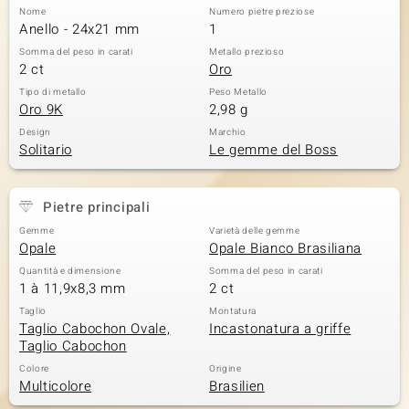
Nome
Numero pietre preziose
Anello - 24x21 mm
1
Somma del peso in carati
Metallo prezioso
2 ct
Oro
Tipo di metallo
Peso Metallo
Oro 9K
2,98 g
Design
Marchio
Solitario
Le gemme del Boss
Pietre principali
Gemme
Varietà delle gemme
Opale
Opale Bianco Brasiliana
Quantità e dimensione
Somma del peso in carati
1 à 11,9x8,3 mm
2 ct
Taglio
Montatura
Taglio Cabochon Ovale,
Incastonatura a griffe
Taglio Cabochon
Colore
Origine
Multicolore
Brasilien