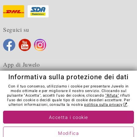
Seguici su
App di Juwelo
Informativa sulla protezione dei dati
Con il tuo consenso, utilizziamo i cookie per presentare Juwelo in
modo ottimale e per migliorare il nostro servizio. Cliccando sul
pulsante "Accetta", accetti l'uso dei cookie, cliccando
"Rifuta"
rifiuti
Condizioni generali di vendita
Informativa Privacy
Cookies
l'uso dei cookie o decidi quale tipo di cookie desideri accettare. Per
Note legali
Contatti
Recedere dal contratto
ulteriori informazioni, consulta la nostra
politica sulla privacy
.
Visit our stores in other countries:
Accetta i cookie
Modifica
© Juwelo Deutschland GmbH (societá controllata dalla Elumeo SE)