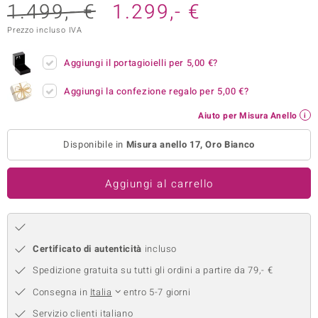
1.499,- €
1.299,- €
remonti
Prezzo incluso IVA
uca
Aggiungi il portagioielli per
5,00 €
?
uwelo
Aggiungi la confezione regalo per
5,00 €
?
NO Collection
Aiuto per Misura Anello
nts by de Melo
Disponibile in
Misura anello 17, Oro Bianco
va
Aggiungi al carrello
otenier
Certificato di autenticità
incluso
Spedizione gratuita su tutti gli ordini a partire da 79,- €
Consegna in
Italia
entro 5-7 giorni
 Classics
Servizio clienti italiano