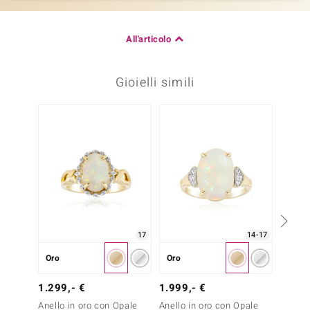
All'articolo
Gioielli simili
-23%
17
14-17
Oro
Oro
Oro
1.299
1.299,- €
1.999,- €
Anello
Anello in oro con Opale
Anello in oro con Opale