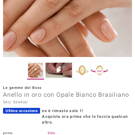
Prince Designs
o
Chic
LINSELL SELECTION
n Vogue
360°
 Show
Le gemme del Boss
Anello in oro con Opale Bianco Brasiliano
o Paraíso
SKU: 5644UU
Essential
Ultima occasione
ne è rimasto solo 1!
Acquista ora prima che lo faccia qualcun
me del Boss
altro.
 Diamonds
prima
Solo