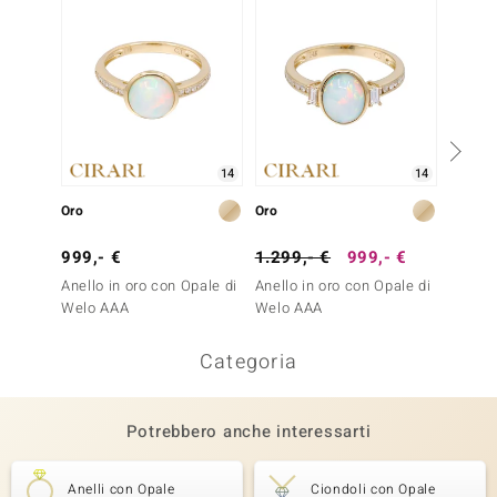
14
14
Oro
Oro
Oro
999,- €
1.299,- €
999,- €
1.299
Anello in oro con Opale di
Anello in oro con Opale di
Anello
Welo AAA
Welo AAA
Bianco
Categoria
Potrebbero anche interessarti
Anelli con Opale
Ciondoli con Opale