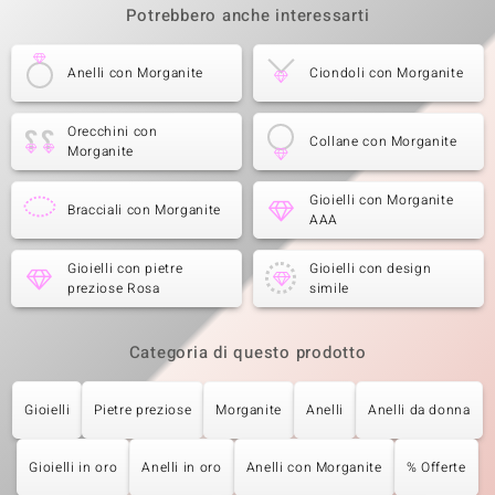
Potrebbero anche interessarti
Anelli con Morganite
Ciondoli con Morganite
Orecchini con
Collane con Morganite
Morganite
Gioielli con Morganite
Bracciali con Morganite
AAA
Gioielli con pietre
Gioielli con design
preziose Rosa
simile
Categoria di questo prodotto
Gioielli
Pietre preziose
Morganite
Anelli
Anelli da donna
Gioielli in oro
Anelli in oro
Anelli con Morganite
% Offerte