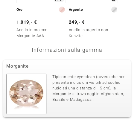
Oro
Argento
Argent
1.019,- €
249,- €
399,-
Anello in oro con
Anello in argento con
Anello
Morganite AAA
Kunzite
Kunzit
Informazioni sulla gemma
Morganite
Tipicamente eye-clean (ovvero che non
presenta inclusioni visibili ad occhio
nudo ad una distanza di 15 cm), la
Morganite si trova oggi in Afghanistan,
Brasile e Madagascar.