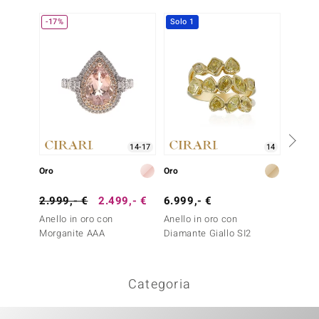
-17%
Solo 1
Solo 1
14-17
14
Oro
Oro
Oro
2.999,- €
2.499,- €
6.999,- €
6.499
Anello in oro con
Anello in oro con
Anello 
Morganite AAA
Diamante Giallo SI2
Madrep
Categoria