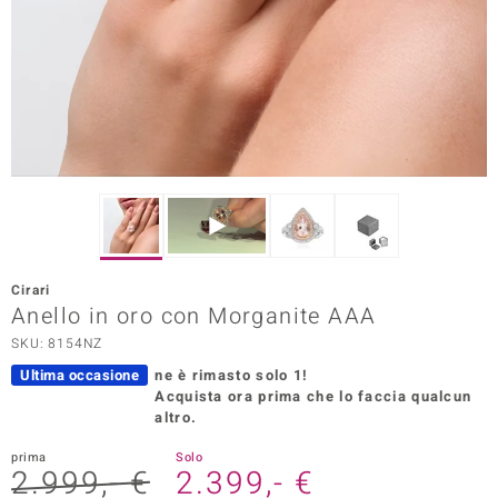
Prince Designs
o
Chic
LINSELL SELECTION
n Vogue
Cirari
 Show
Anello in oro con Morganite AAA
SKU: 8154NZ
o Paraíso
Ultima occasione
ne è rimasto solo 1!
Essential
Acquista ora prima che lo faccia qualcun
altro.
me del Boss
prima
Solo
2.999,- €
2.399,- €
 Diamonds