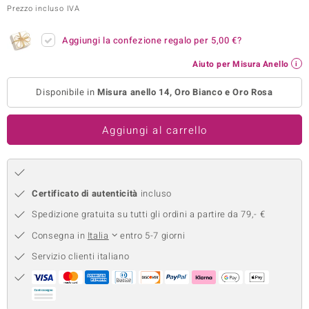
Prezzo incluso IVA
remonti
Aggiungi la confezione regalo per
5,00 €
?
uca
Aiuto per Misura Anello
uwelo
Disponibile in
Misura anello 14, Oro Bianco e Oro Rosa
NO Collection
Aggiungi al carrello
nts by de Melo
va
otenier
Certificato di autenticità
incluso
Spedizione gratuita su tutti gli ordini a partire da 79,- €
Consegna in
Italia
entro 5-7 giorni
Servizio clienti italiano
 Classics