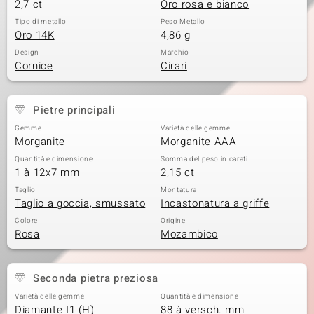
2,7 ct
Oro rosa e bianco
Tipo di metallo
Peso Metallo
Oro 14K
4,86 g
Design
Marchio
Cornice
Cirari
Pietre principali
Gemme
Varietà delle gemme
Morganite
Morganite AAA
Quantità e dimensione
Somma del peso in carati
1 à 12x7 mm
2,15 ct
Taglio
Montatura
Taglio a goccia, smussato
Incastonatura a griffe
Colore
Origine
Rosa
Mozambico
Seconda pietra preziosa
Varietà delle gemme
Quantità e dimensione
Diamante I1 (H)
88 à versch. mm