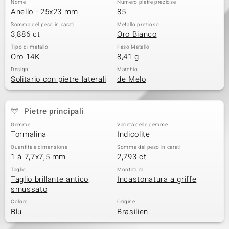
Nome
Numero pietre preziose
Anello - 25x23 mm
85
 nell’Arte
Somma del peso in carati
Metallo prezioso
3,886 ct
Oro Bianco
 MINERALE
Tipo di metallo
Peso Metallo
Oro 14K
8,41 g
Design
Marchio
Solitario con pietre laterali
de Melo
Pietre principali
Gemme
Varietà delle gemme
Tormalina
Indicolite
Quantità e dimensione
Somma del peso in carati
1 à 7,7x7,5 mm
2,793 ct
Taglio
Montatura
Taglio brillante antico,
Incastonatura a griffe
smussato
Colore
Origine
Blu
Brasilien