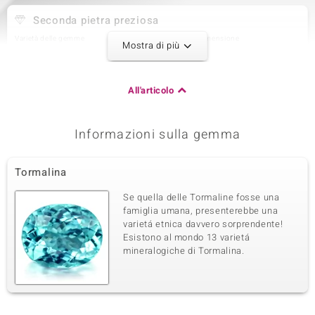
Seconda pietra preziosa
Varietà delle gemme
Quantità e dimensione
Mostra di più
Diamante (H) SI1
82 à 1,5 mm
Somma del peso in carati
Taglio
1,083 ct
Taglio Brillante Rotondo
All'articolo
Montatura
Origine
Incastonatura a griffe
Africa
Informazioni sulla gemma
Terza pietra preziosa
Tormalina
Varietà delle gemme
Quantità e dimensione
Diamante (H) SI1
2 à 1,1 mm
Se quella delle Tormaline fosse una
Somma del peso in carati
Taglio
famiglia umana, presenterebbe una
0,01 ct
Taglio Brillante Rotondo
varietá etnica davvero sorprendente!
Esistono al mondo 13 varietá
Montatura
Origine
Incastonatura a griffe
mineralogiche di Tormalina.
Africa