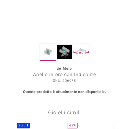
Prince Designs
o
Chic
360°
LINSELL SELECTION
n Vogue
de Melo
Anello in oro con Indicolite
 Show
SKU: 6060FE
o Paraíso
Questo prodotto è attualmente non disponibile.
Essential
Gioielli simili
me del Boss
 Diamonds
Solo 1
-33%