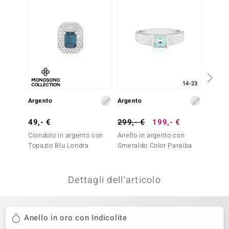
remonti
uca
uwelo
NO Collection
14-23
nts by de Melo
Argento
Argento
Argent
va
49,- €
299,- €
199,- €
249,-
Ciondolo in argento con
Anello in argento con
Anello
otenier
Topazio Blu Londra
Smeraldo Color Paraiba
Fluorit
Dettagli dell'articolo
Anello in oro con Indicolite
 Classics