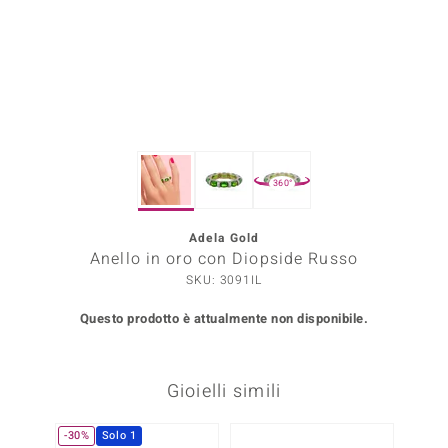
Prince Designs
o
Chic
360°
LINSELL SELECTION
n Vogue
Adela Gold
Anello in oro con Diopside Russo
 Show
SKU: 3091IL
o Paraíso
Questo prodotto è attualmente non disponibile.
Essential
Gioielli simili
me del Boss
 Diamonds
-30%
Solo 1