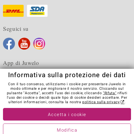
Seguici su
App di Juwelo
Informativa sulla protezione dei dati
Con il tuo consenso, utilizziamo i cookie per presentare Juwelo in
modo ottimale e per migliorare il nostro servizio. Cliccando sul
pulsante "Accetta", accetti l'uso dei cookie, cliccando
"Rifuta"
rifiuti
Condizioni generali di vendita
Informativa Privacy
Cookies
l'uso dei cookie o decidi quale tipo di cookie desideri accettare. Per
Note legali
Contatti
Recedere dal contratto
ulteriori informazioni, consulta la nostra
politica sulla privacy
.
Visit our stores in other countries:
Accetta i cookie
Modifica
© Juwelo Deutschland GmbH (societá controllata dalla Elumeo SE)