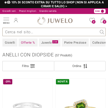
☀️😱 10% DI SCONTO EXTRA SU TUTTO LO SHOP (NON SI APPLICA A
CIRARI E SALDI) >
Gioielli veri.
Prezzi migliori.
800 986 787
Grande varietà.
06 899 700 61
Live
0
0
MENU
zioni
elli
iù importanti
ziose
istare in diretta
Design
Informazioni generali
Pietre preziose
Metallo prezioso
Juwelo
Approfondimenti
Pietre preziose per colore
Misure anelli
Consigli
FILTER
Chiudi
VARIETÀ DELLE GEMME
Live
Gioielli
Offerte %
Juwelo
Pietre Preziose
Collezioni
METALLO PREZIOSO
ANELLI CON DIOPSIDE
 Love
(57 Prodotti)
COLORE
Filtra
Ordina
PREZZO
MISURA ANELLO
-29%
NOVITÁ
MARCHIO
que
% DI SCONTO