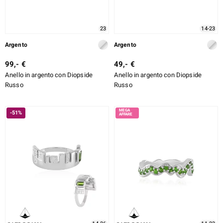
ti
23
14-23
Argento
Argento
99,- €
49,- €
llection
Anello in argento con Diopside
Anello in argento con Diopside
Russo
Russo
 de Melo
-51%
r
sics