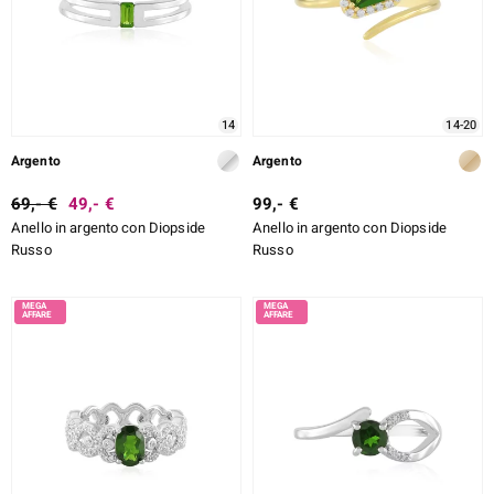
DESIGN
TAGLIO
e Designs
TAGLIO ESATTO
14
14-20
MONTATURA
Argento
Argento
69,- €
49,- €
99,- €
ELL SELECTION
Anello in argento con Diopside
Anello in argento con Diopside
Russo
Russo
ue
aíso
tial
l Boss
onds