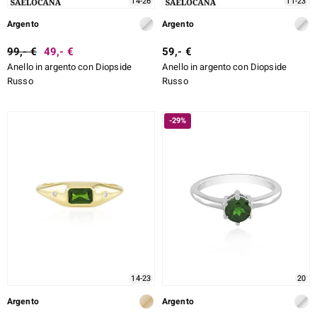
14-26
11-23
rte
Argento
Argento
ERALE
99,- €
49,- €
59,- €
Anello in argento con Diopside
Anello in argento con Diopside
Russo
Russo
-29%
14-23
20
Argento
Argento