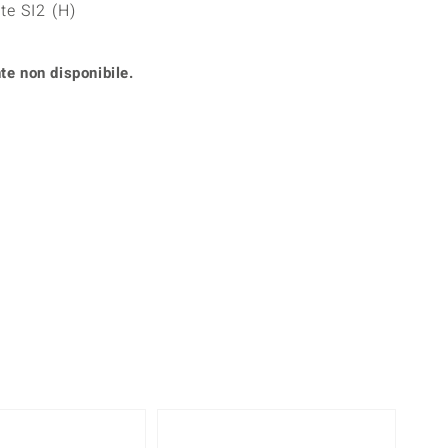
te SI2 (H)
Anelli in Misura 26
onio
Crisoprasio
Anelli in Misura 29
de
Fluorite
Creation
te non disponibile.
Novità
zzuli
Onice
Gioielli in più varianti
Rodolite
se
Tormalina
Solo 