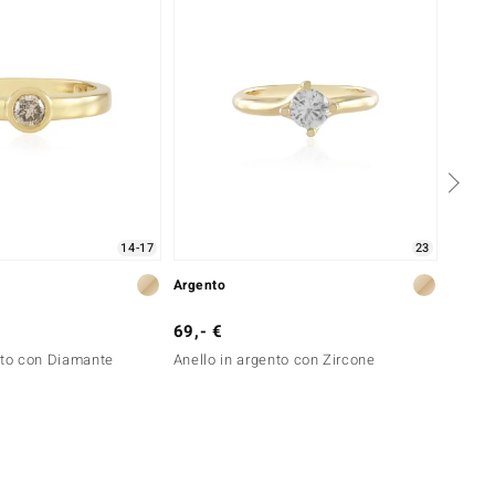
14-17
23
Argento
Oro
69,- €
1.099
nto con Diamante
Anello in argento con Zircone
Anello