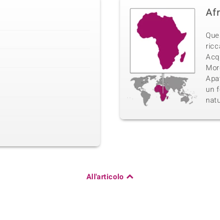
Af
Que
ricc
Acq
Morg
Apat
un f
natu
All'articolo