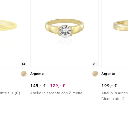
14
20
Argento
Argento
149,- €
129,- €
199,- €
ante SI1 (G)
Anello in argento con Zircone
Anello in arge
Cioccolato I2