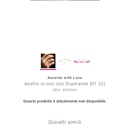
Prince Designs
o
Chic
LINSELL SELECTION
360°
n Vogue
Annette with Love
 Show
Anello in oro con Diamante SI1 (G)
o Paraíso
SKU: 6299HU
Questo prodotto è attualmente non disponibile.
Essential
me del Boss
Gioielli simili
 Diamonds