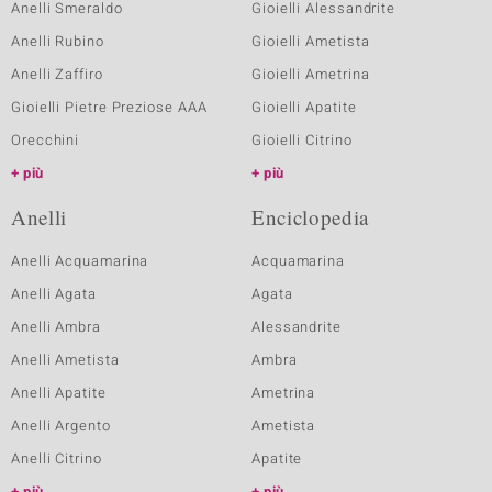
Anelli Smeraldo
Gioielli Alessandrite
Anelli Rubino
Gioielli Ametista
Anelli Zaffiro
Gioielli Ametrina
Gioielli Pietre Preziose AAA
Gioielli Apatite
Orecchini
Gioielli Citrino
più
più
Anelli
Enciclopedia
Anelli Acquamarina
Acquamarina
Anelli Agata
Agata
Anelli Ambra
Alessandrite
Anelli Ametista
Ambra
Anelli Apatite
Ametrina
Anelli Argento
Ametista
Anelli Citrino
Apatite
più
più