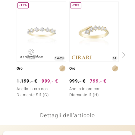
-17%
-20%
Solo 1
remonti
uca
uwelo
NO Collection
nts by de Melo
14-23
14
Oro
Oro
Oro
va
1.199,- €
999,- €
999,- €
799,- €
699,-
otenier
Anello in oro con
Anello in oro con
Anello 
Diamante SI1 (G)
Diamante I1 (H)
Bianco
Dettagli dell'articolo
 Classics