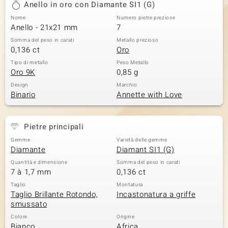
Anello in oro con Diamante SI1 (G)
 nell’Arte
Nome
Numero pietre preziose
Anello - 21x21 mm
7
 MINERALE
Somma del peso in carati
Metallo prezioso
0,136 ct
Oro
Tipo di metallo
Peso Metallo
Oro 9K
0,85 g
Design
Marchio
Binario
Annette with Love
Pietre principali
Gemme
Varietà delle gemme
Diamante
Diamant SI1 (G)
Quantità e dimensione
Somma del peso in carati
7 à 1,7 mm
0,136 ct
Taglio
Montatura
Taglio Brillante Rotondo,
Incastonatura a griffe
smussato
Colore
Origine
Bianco
Africa