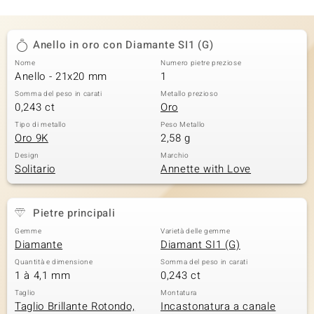
Anello in oro con Diamante SI1 (G)
Nome
Numero pietre preziose
Anello - 21x20 mm
1
Somma del peso in carati
Metallo prezioso
0,243 ct
Oro
Tipo di metallo
Peso Metallo
Oro 9K
2,58 g
Design
Marchio
Solitario
Annette with Love
Pietre principali
Gemme
Varietà delle gemme
Diamante
Diamant SI1 (G)
Quantità e dimensione
Somma del peso in carati
1 à 4,1 mm
0,243 ct
Taglio
Montatura
Taglio Brillante Rotondo,
Incastonatura a canale