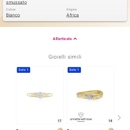
smussato
Colore
Origine
Bianco
Africa
All'articolo
Gioielli simili
Solo 1
Solo 1
Solo 1
17
14