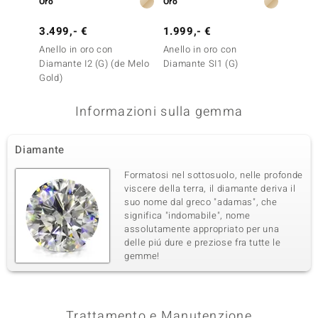
Oro
Oro
Oro
3.499,- €
1.999,- €
1.999
Anello in oro con
Anello in oro con
Anello 
Diamante I2 (G) (de Melo
Diamante SI1 (G)
Diaman
Gold)
Informazioni sulla gemma
Diamante
Formatosi nel sottosuolo, nelle profonde
viscere della terra, il diamante deriva il
suo nome dal greco "adamas", che
significa "indomabile", nome
assolutamente appropriato per una
delle piú dure e preziose fra tutte le
gemme!
Trattamento e Manutenzione