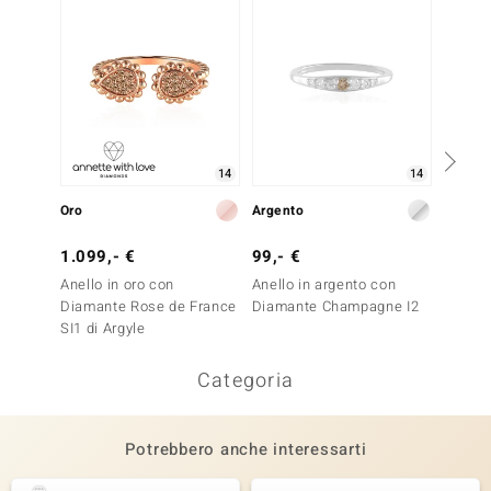
14
14
Oro
Argento
Argent
1.099,- €
99,- €
39,- 
Anello in oro con
Anello in argento con
Anello
Diamante Rose de France
Diamante Champagne I2
Zircon
SI1 di Argyle
Categoria
Potrebbero anche interessarti