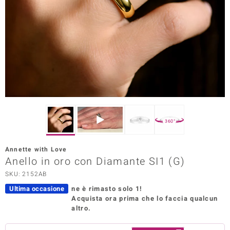
Prince Designs
o
Chic
LINSELL SELECTION
n Vogue
360°
 Show
Annette with Love
Anello in oro con Diamante SI1 (G)
o Paraíso
SKU: 2152AB
Essential
Ultima occasione
ne è rimasto solo 1!
Acquista ora prima che lo faccia qualcun
me del Boss
altro.
 Diamonds