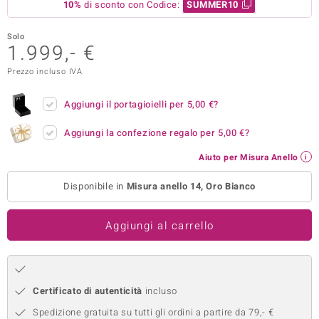
10%
di sconto con Codice:
SUMMER10
remonti
Solo
1.999,- €
uca
Prezzo incluso IVA
uwelo
Aggiungi il portagioielli per
5,00 €
?
NO Collection
Aggiungi la confezione regalo per
5,00 €
?
nts by de Melo
Aiuto per Misura Anello
va
Disponibile in
Misura anello 14, Oro Bianco
otenier
Aggiungi al carrello
Certificato di autenticità
incluso
 Classics
Spedizione gratuita su tutti gli ordini a partire da 79,- €