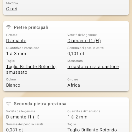
Marchio
Cirari
Pietre principali
Gemme
Varietà delle gemme
Diamante
Diamante I1 (H)
Quantità e dimensione
Somma del peso in carati
1 à 3 mm
0,101 ct
Taglio
Montatura
Taglio Brillante Rotondo,
Incastonatura a castone
smussato
Colore
Origine
Bianco
Africa
Seconda pietra preziosa
Varietà delle gemme
Quantità e dimensione
Diamante I1 (H)
1 à 2 mm
Somma del peso in carati
Taglio
0,031 ct
Taglio Brillante Rotondo