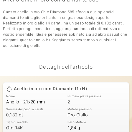
 nell’Arte
Questo anello in oro Chic Diamond 585 sfoggia due splendidi
diamanti tondi taglio brillante in un grazioso design aperto.
 MINERALE
Realizzato in oro giallo 14 carati, ha un peso totale di 0,132 carati.
Perfetto per ogni occasione, aggiunge un tocco di raffinatezza al
vostro ensemble. Ideale per essere abbinato sia ad abiti casual che
eleganti, questo anello è un'aggiunta senza tempo a qualsiasi
collezione di gioielli.
Dettagli dell'articolo
Anello in oro con Diamante I1 (H)
Nome
Numero pietre preziose
Anello - 21x20 mm
2
Somma del peso in carati
Metallo prezioso
0,132 ct
Oro Giallo
Tipo di metallo
Peso Metallo
Oro 14K
1,84 g