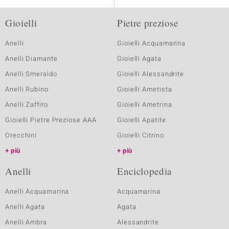
Gioielli
Pietre preziose
Anelli
Gioielli Acquamarina
Anelli Diamante
Gioielli Agata
Anelli Smeraldo
Gioielli Alessandrite
Anelli Rubino
Gioielli Ametista
Anelli Zaffiro
Gioielli Ametrina
Gioielli Pietre Preziose AAA
Gioielli Apatite
Orecchini
Gioielli Citrino
più
più
Anelli
Enciclopedia
Anelli Acquamarina
Acquamarina
Anelli Agata
Agata
Anelli Ambra
Alessandrite