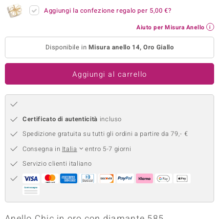
Aggiungi la confezione regalo per
5,00 €
?
remonti
Aiuto per Misura Anello
uca
Disponibile in
Misura anello 14, Oro Giallo
uwelo
NO Collection
Aggiungi al carrello
nts by de Melo
va
Certificato di autenticità
incluso
otenier
Spedizione gratuita su tutti gli ordini a partire da 79,- €
Consegna in
Italia
entro 5-7 giorni
Servizio clienti italiano
 Classics
Anello Chic in oro con diamante 585