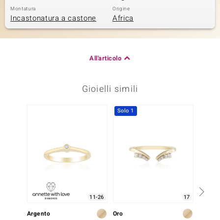
Montatura
Origine
Incastonatura a castone
Africa
All'articolo
Gioielli simili
Solo 1
-13%
11-26
17
Argento
Oro
Oro