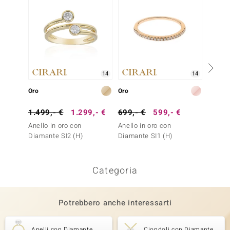
14
14
Oro
Oro
Oro
1.499,- €
1.299,- €
699,- €
599,- €
599,-
Anello in oro con
Anello in oro con
Anello 
Diamante SI2 (H)
Diamante SI1 (H)
Diaman
Categoria
Potrebbero anche interessarti
Anelli con Diamante
Ciondoli con Diamante