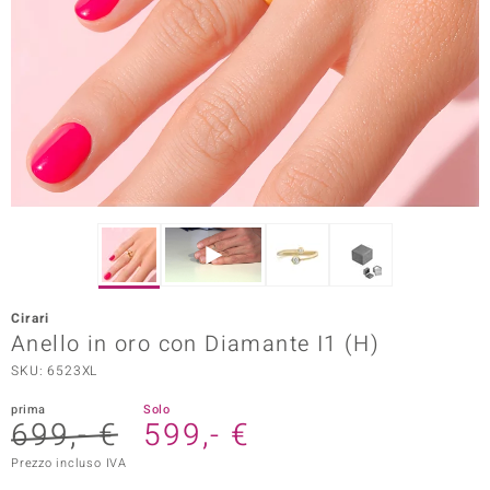
Prince Designs
o
Chic
LINSELL SELECTION
n Vogue
 Show
Cirari
Anello in oro con Diamante I1 (H)
o Paraíso
SKU: 6523XL
Essential
prima
Solo
699,- €
599,- €
me del Boss
Prezzo incluso IVA
 Diamonds