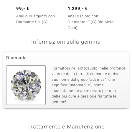
99,- €
1.299,- €
1.499
Anello in argento con
Anello in oro con
Anello 
Diamante SI1 (G)
Diamante IF (G) (de Melo
Diaman
Gold)
Informazioni sulla gemma
Diamante
Formatosi nel sottosuolo, nelle profonde
viscere della terra, il diamante deriva il
suo nome dal greco "adamas", che
significa "indomabile", nome
assolutamente appropriato per una
delle piú dure e preziose fra tutte le
gemme!
Trattamento e Manutenzione