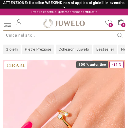
ATTENZIONE: Il codice WEEKEND non si applica ai gioielli in svendita
>
Il vostro esperto di gemme preziose certificate
800 986 787
0
0
MENU
 collezioni
 gioielli
tre più importanti
 preziose
Acquistare in diretta
Design
Informazioni generali
Pietre preziose per colore
Metallo prezioso
Approfondimenti
Juwelo
Misure anelli
Pietre preziose
Consigli
old
Gioielli
Pietre Preziose
Collezioni Juwelo
Bestseller
Nov
NI
 with Love
100 % autentico
-14 %
Nature
rong
 Boutique
ana