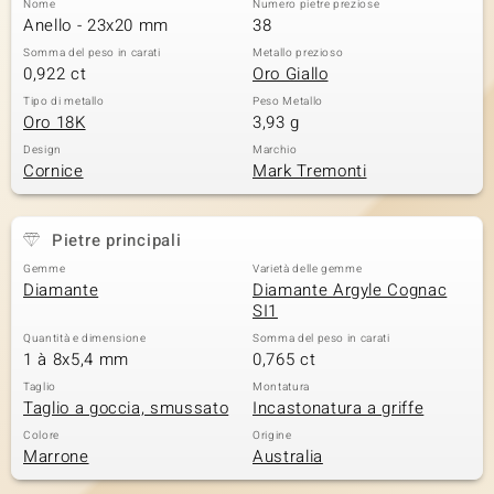
Nome
Numero pietre preziose
Anello - 23x20 mm
38
 nell’Arte
Somma del peso in carati
Metallo prezioso
0,922 ct
Oro Giallo
 MINERALE
Tipo di metallo
Peso Metallo
Oro 18K
3,93 g
Design
Marchio
Cornice
Mark Tremonti
Pietre principali
Gemme
Varietà delle gemme
Diamante
Diamante Argyle Cognac
SI1
Quantità e dimensione
Somma del peso in carati
1 à 8x5,4 mm
0,765 ct
Taglio
Montatura
Taglio a goccia, smussato
Incastonatura a griffe
Colore
Origine
Marrone
Australia