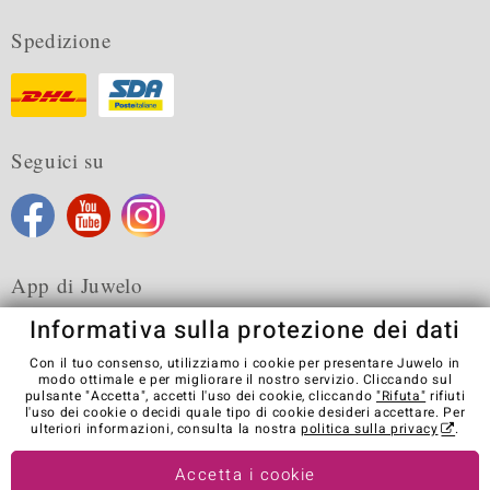
Spedizione
Seguici su
App di Juwelo
Informativa sulla protezione dei dati
Con il tuo consenso, utilizziamo i cookie per presentare Juwelo in
modo ottimale e per migliorare il nostro servizio. Cliccando sul
pulsante "Accetta", accetti l'uso dei cookie, cliccando
"Rifuta"
rifiuti
Condizioni generali di vendita
Informativa Privacy
Cookies
l'uso dei cookie o decidi quale tipo di cookie desideri accettare. Per
Note legali
Contatti
Recedere dal contratto
ulteriori informazioni, consulta la nostra
politica sulla privacy
.
Visit our stores in other countries:
Accetta i cookie