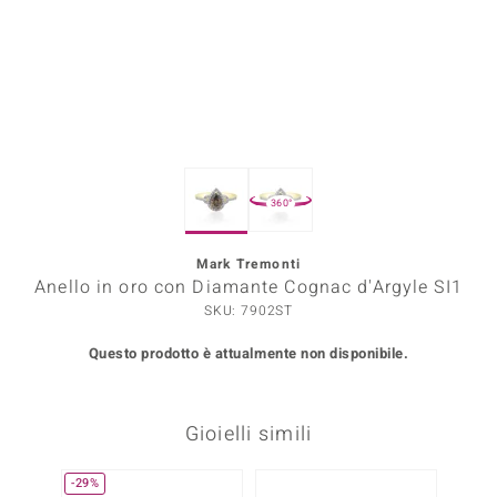
Prince Designs
o
Chic
360°
LINSELL SELECTION
n Vogue
Mark Tremonti
Anello in oro con Diamante Cognac d'Argyle SI1
 Show
SKU: 7902ST
o Paraíso
Questo prodotto è attualmente non disponibile.
Essential
Gioielli simili
me del Boss
 Diamonds
-29%