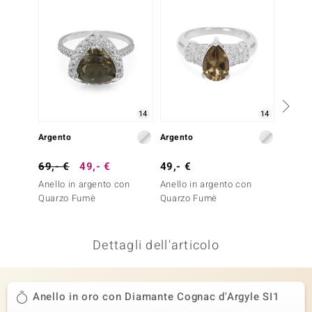
remonti
uca
uwelo
NO Collection
14
14
nts by de Melo
Argento
Argento
Argent
va
69,- €
49,- €
49,- €
99,- 
Anello in argento con
Anello in argento con
Anello
otenier
Quarzo Fumè
Quarzo Fumè
Quarz
Dettagli dell'articolo
Anello in oro con Diamante Cognac d'Argyle SI1
 Classics