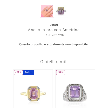
Prince Designs
Cirari
o
Anello in oro con Ametrina
SKU: 7327WD
Chic
Questo prodotto è attualmente non disponibile.
LINSELL SELECTION
n Vogue
Gioielli simili
 Show
-28%
Solo 1
-38%
Solo 1
o Paraíso
Essential
me del Boss
 Diamonds