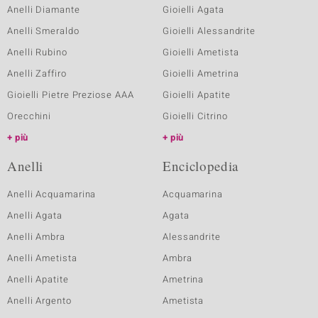
Anelli Diamante
Gioielli Agata
Anelli Smeraldo
Gioielli Alessandrite
Anelli Rubino
Gioielli Ametista
Anelli Zaffiro
Gioielli Ametrina
Gioielli Pietre Preziose AAA
Gioielli Apatite
Orecchini
Gioielli Citrino
più
più
Anelli
Enciclopedia
Anelli Acquamarina
Acquamarina
Anelli Agata
Agata
Anelli Ambra
Alessandrite
Anelli Ametista
Ambra
Anelli Apatite
Ametrina
Anelli Argento
Ametista