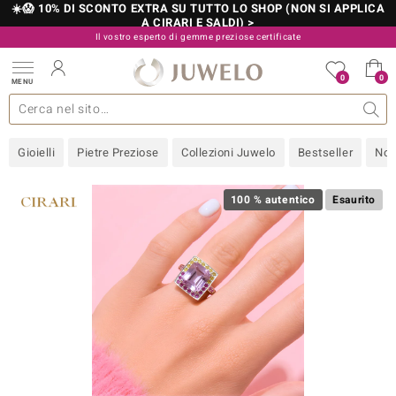
☀️😱 10% DI SCONTO EXTRA SU TUTTO LO SHOP (NON SI APPLICA
A CIRARI E SALDI) >
Il vostro esperto di gemme preziose certificate
800 986 787
0
0
MENU
 collezioni
 gioielli
tre più importanti
 preziose
Acquistare in diretta
Design
Informazioni generali
Pietre preziose per colore
Metallo prezioso
Approfondimenti
Juwelo
Misure anelli
Pietre preziose
Consigli
old
Gioielli
Pietre Preziose
Collezioni Juwelo
Bestseller
Nov
NI
 with Love
100 % autentico
Esaurito
Nature
rong
 Boutique
ana