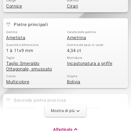
Design
Marchio
Cornice
Cirari
 nell’Arte
 MINERALE
Pietre principali
Gemme
Varietà delle gemme
Ametista
Ametrina
Quantità e dimensione
Somma del peso in carati
1 à 11x9 mm
4,34 ct
Taglio
Montatura
Taglio Smeraldo
Incastonatura a griffe
Ottagonale, smussato
Colore
Origine
Multicolore
Bolivia
Seconda pietra preziosa
Varietà delle gemme
Quantità e dimensione
Mostra di più
Zaffiro Rosa
14 à 1,7 mm
Somma del peso in carati
Taglio
0,32 ct
Taglio rotondo
All'articolo