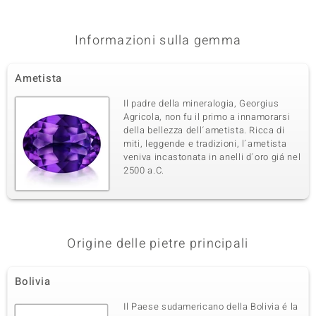
Montatura
Origine
Incastonatura a griffe
Madagascar
Informazioni sulla gemma
Terza pietra preziosa
Ametista
Varietà delle gemme
Quantità e dimensione
Zaffiro Giallo
14 à 1,5 mm
Il padre della mineralogia, Georgius
Somma del peso in carati
Taglio
Agricola, non fu il primo a innamorarsi
0,31 ct
Taglio rotondo
della bellezza dell´ametista. Ricca di
miti, leggende e tradizioni, l´ametista
Montatura
Origine
Incastonatura a griffe
veniva incastonata in anelli d´oro giá nel
Thailandia
2500 a.C.
Origine delle pietre principali
Bolivia
Il Paese sudamericano della Bolivia é la