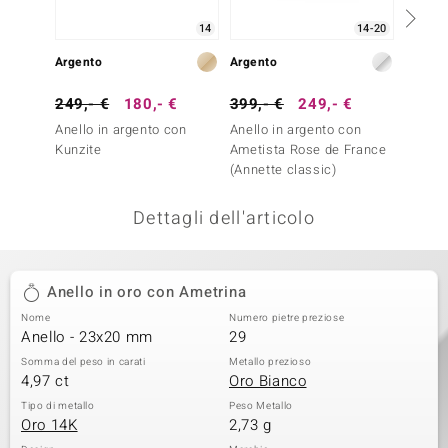
remonti
14
14-20
Argento
Argento
Argent
uca
249,- €
180,- €
399,- €
249,- €
79,- 
uwelo
Anello in argento con
Anello in argento con
Anello
NO Collection
Kunzite
Ametista Rose de France
Ametis
(Annette classic)
nts by de Melo
Dettagli dell'articolo
va
otenier
Anello in oro con Ametrina
Nome
Numero pietre preziose
Anello - 23x20 mm
29
Somma del peso in carati
Metallo prezioso
4,97 ct
Oro Bianco
Tipo di metallo
Peso Metallo
Oro 14K
2,73 g
 Classics