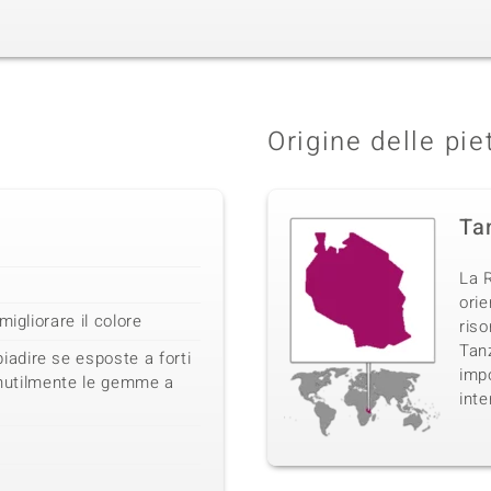
Origine delle pie
Ta
La R
orie
migliorare il colore
ris
Tanz
dire se esposte a forti
impo
 inutilmente le gemme a
inte