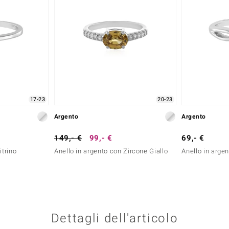
17-23
20-23
Argento
Argento
149,- €
99,- €
69,- €
itrino
Anello in argento con Zircone Giallo
Anello in argen
Dettagli dell'articolo