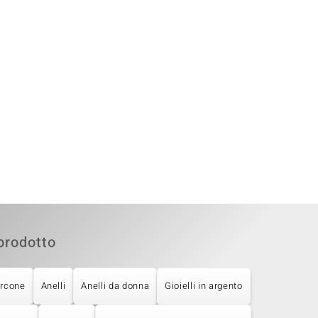
prodotto
ircone
Anelli
Anelli da donna
Gioielli in argento