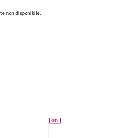
Anelli in Misura 29
de
Fluorite
Creation
te non disponibile.
Novità
zzuli
Onice
Gioielli in più varianti
Rodolite
se
Tormalina
-34%
-29%