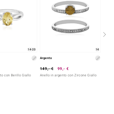
14-20
14
Argento
Argent
149,- €
99,- €
69,- 
to con Berillo Giallo
Anello in argento con Zircone Giallo
Anello 