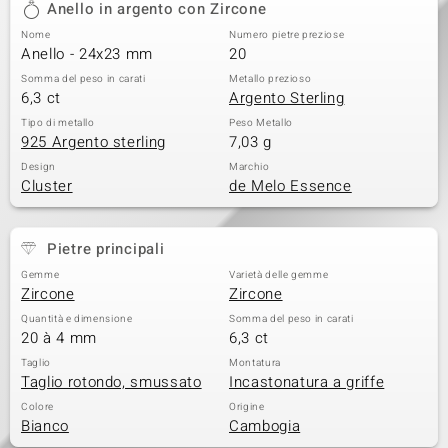
Anello in argento con Zircone
 nell’Arte
Nome
Numero pietre preziose
Anello - 24x23 mm
20
 MINERALE
Somma del peso in carati
Metallo prezioso
6,3 ct
Argento Sterling
Tipo di metallo
Peso Metallo
925 Argento sterling
7,03 g
Design
Marchio
Cluster
de Melo Essence
Pietre principali
Gemme
Varietà delle gemme
Zircone
Zircone
Quantità e dimensione
Somma del peso in carati
20 à 4 mm
6,3 ct
Taglio
Montatura
Taglio rotondo, smussato
Incastonatura a griffe
Colore
Origine
Bianco
Cambogia