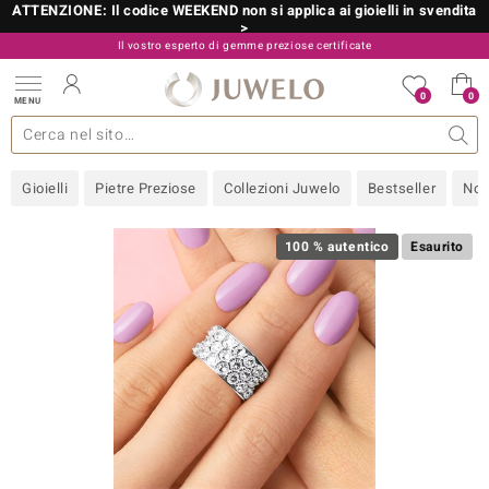
ATTENZIONE: Il codice WEEKEND non si applica ai gioielli in svendita
>
Il vostro esperto di gemme preziose certificate
800 986 787
0
0
MENU
 collezioni
 gioielli
tre più importanti
 preziose
Acquistare in diretta
Design
Informazioni generali
Pietre preziose per colore
Metallo prezioso
Approfondimenti
Juwelo
Misure anelli
Pietre preziose
Consigli
old
Gioielli
Pietre Preziose
Collezioni Juwelo
Bestseller
Nov
NI
 with Love
100 % autentico
Esaurito
Nature
rong
 Boutique
ana