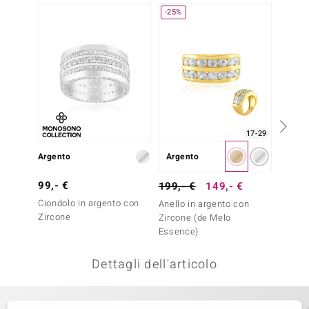
-25%
remonti
uca
uwelo
NO Collection
nts by de Melo
17-29
Argento
Argento
Arge
va
99,- €
199,- €
149,- €
249,-
otenier
Ciondolo in argento con
Anello in argento con
Anello
Zircone
Zircone (de Melo
Zircon
Essence)
Essenc
Dettagli dell'articolo
 Classics