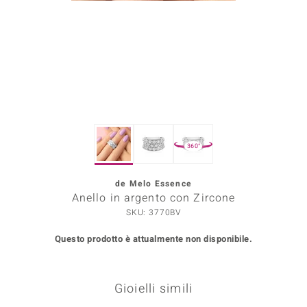
Prince Designs
o
Chic
LINSELL SELECTION
360°
n Vogue
de Melo Essence
 Show
Anello in argento con Zircone
o Paraíso
SKU: 3770BV
Questo prodotto è attualmente non disponibile.
Essential
me del Boss
Gioielli simili
 Diamonds