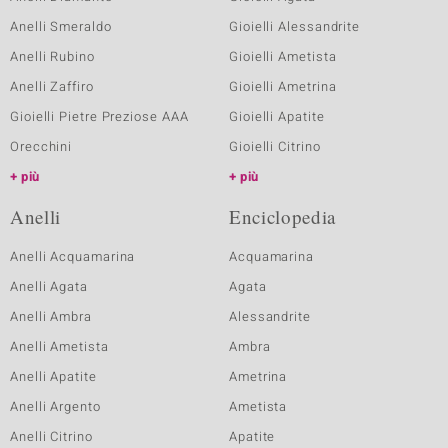
Anelli Smeraldo
Gioielli Alessandrite
Anelli Rubino
Gioielli Ametista
Anelli Zaffiro
Gioielli Ametrina
Gioielli Pietre Preziose AAA
Gioielli Apatite
Orecchini
Gioielli Citrino
più
più
Anelli
Enciclopedia
Anelli Acquamarina
Acquamarina
Anelli Agata
Agata
Anelli Ambra
Alessandrite
Anelli Ametista
Ambra
Anelli Apatite
Ametrina
Anelli Argento
Ametista
Anelli Citrino
Apatite