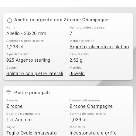
Anello in argento con Zircone Champagne
Nome
Numero pietre preziose
Anello - 23x20 mm
7
Somma del peso in carati
Metallo prezioso
1,233 ct
Argento, placcato in platino
Tipo di metallo
Peso Metallo
925 Argento sterling
2,52 g
Design
Marchio
Solitario con pietre laterali
Juwelo
Pietre principali
Gemme
Varietà delle gemme
Zircone
Zircone Champagne
Quantità e dimensione
Somma del peso in carati
1 à 7x5 mm
1,039 ct
Taglio
Montatura
Taglio Ovale, smussato
Incastonatura a griffe