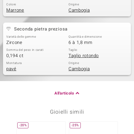
Colore
Origine
Marrone
Cambogia
Seconda pietra preziosa
Varietà delle gemme
Quantità e dimensione
Zircone
6 à 1,8 mm
Somma del peso in carati
Taglio
0,194 ct
Taglio rotondo
Montatura
Origine
pavé
Cambogia
All'articolo
Gioielli simili
-20%
-25%
-29%