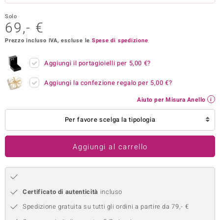
remonti
Solo
69,- €
uca
Prezzo incluso IVA, escluse le
Spese di spedizione
uwelo
Aggiungi il portagioielli per
5,00 €
?
NO Collection
Aggiungi la confezione regalo per
5,00 €
?
nts by de Melo
Aiuto per Misura Anello
va
Per favore scelga la tipologia
otenier
Aggiungi al carrello
Certificato di autenticità
incluso
Spedizione gratuita su tutti gli ordini a partire da 79,- €
 Classics