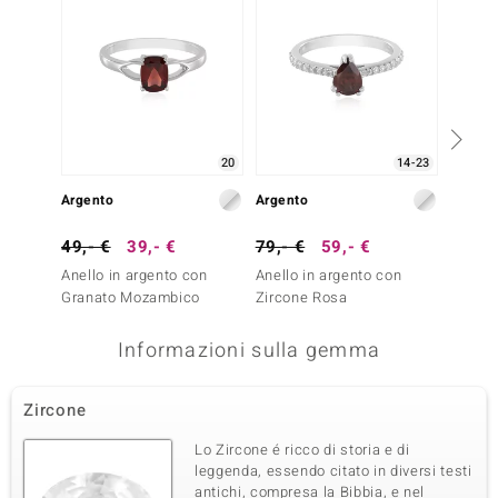
20
14-23
Argento
Argento
Argent
49,- €
39,- €
79,- €
59,- €
69,- 
Anello in argento con
Anello in argento con
Anello
Granato Mozambico
Zircone Rosa
Grana
Informazioni sulla gemma
Zircone
Lo Zircone é ricco di storia e di
leggenda, essendo citato in diversi testi
antichi, compresa la Bibbia, e nel