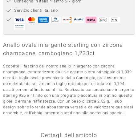
Consegna in
Italia
entro 5-7 giorni
 nell’Arte
Servizio clienti italiano
 MINERALE
Anello ovale in argento sterling con zircone
champagne, cambogiano 1,233ct
Scoprite il fascino del nostro anello in argento con zircone
champagne, caratterizzato da un'elegante pietra principale di 1,039
carati a taglio ovale proveniente dalla Cambogia, graziosamente
completata da sei zirconi a taglio rotondo per un totale di 0,194
carati per un raffinato scintillio. Realizzato con precisione in argento
sterling 925 e rifinito con una pregiata placcatura in platino, questo
gioiello emana raffinatezza. Con un peso di circa 2,52 g, il suo
design sobrio lo rende abbastanza versatile da valorizzare qualsiasi
ensemble, dall'abbigliamento quotidiano alle occasioni speciali.
Dettagli dell'articolo