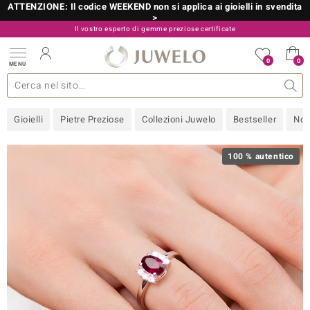
ATTENZIONE: Il codice WEEKEND non si applica ai gioielli in svendita
>
Il vostro esperto di gemme preziose certificate
800 986 787
0
0
MENU
 collezioni
 gioielli
tre più importanti
 preziose
Acquistare in diretta
Design
Informazioni generali
Pietre preziose per colore
Metallo prezioso
Approfondimenti
Juwelo
Misure anelli
Pietre preziose
Consigli
old
Gioielli
Pietre Preziose
Collezioni Juwelo
Bestseller
Nov
NI
 with Love
100 % autentico
Nature
rong
 Boutique
ana