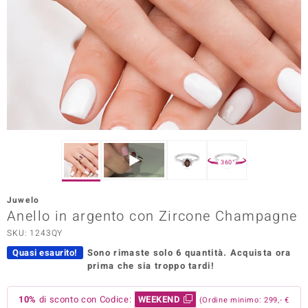
Prince Designs
o
Chic
LINSELL SELECTION
n Vogue
360°
 Show
Juwelo
Anello in argento con Zircone Champagne
o Paraíso
SKU: 1243QY
Essential
Quasi esaurito!
Sono rimaste solo 6 quantità.
Acquista ora
prima che sia troppo tardi!
me del Boss
 Diamonds
10%
di sconto con Codice:
WEEKEND
(Ordine minimo: 299,- €