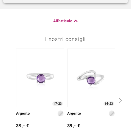
All'articolo
I nostri consigli
-29%
17-23
14-23
Argento
Argento
Argent
39,- €
39,- €
69,- 