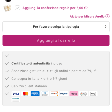
remonti
Aggiungi la confezione regalo per
5,00 €
?
Aiuto per Misura Anello
uca
Per favore scelga la tipologia
uwelo
NO Collection
Aggiungi al carrello
nts by de Melo
va
Certificato di autenticità
incluso
otenier
Spedizione gratuita su tutti gli ordini a partire da 79,- €
Consegna in
Italia
entro 5-7 giorni
Servizio clienti italiano
 Classics