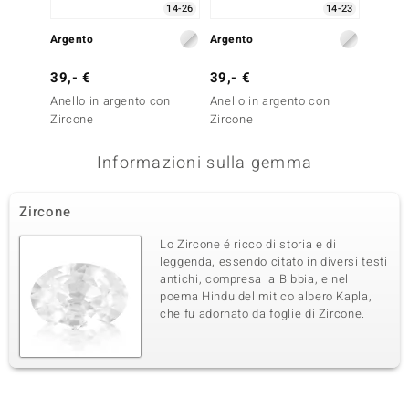
14-26
14-23
Argento
Argento
Argent
39,- €
39,- €
49,- 
Anello in argento con
Anello in argento con
Anello
Zircone
Zircone
Zircon
Informazioni sulla gemma
Zircone
Lo Zircone é ricco di storia e di
leggenda, essendo citato in diversi testi
antichi, compresa la Bibbia, e nel
poema Hindu del mitico albero Kapla,
che fu adornato da foglie di Zircone.