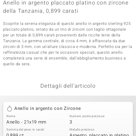
Anello in argento placcato platino con zircone
 nell’Arte
della Tanzania, 0,899 carati
 MINERALE
Scoprite la serena eleganza di questo anello in argento sterling 925
placcato platino, ornato da un trio di zirconi con taglio ottagonale
per un totale di 0,899 carati provenienti dalle ricche terre della
Tanzania. La gemma centrale, di circa 4 mm, è affiancata da due
zirconi di 3 mm, con un'allure classica e moderna. Perfetto sia per la
raffinatezza casual che per le occasioni speciali, questo anello
completerà una serie di ensemble, dall'abbigliamento business a
quello da sera.
Dettagli dell'articolo
Anello in argento con Zircone
Nome
Numero pietre preziose
Anello - 21x19 mm
3
Somma del peso in carati
Metallo prezioso
0,899 ct
Argento, placcato in platino