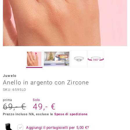
Prince Designs
o
Chic
LINSELL SELECTION
360°
n Vogue
Juwelo
 Show
Anello in argento con Zircone
SKU: 6595LO
o Paraíso
prima
Solo
Essential
69,- €
49,- €
me del Boss
Prezzo incluso IVA, escluse le
Spese di spedizione
 Diamonds
Aggiungi il portagioielli per
5,00 €
?