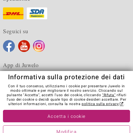
Seguici su
App di Juwelo
Informativa sulla protezione dei dati
Con il tuo consenso, utilizziamo i cookie per presentare Juwelo in
modo ottimale e per migliorare il nostro servizio. Cliccando sul
pulsante "Accetta", accetti l'uso dei cookie, cliccando
"Rifuta"
rifiuti
Condizioni generali di vendita
Informativa Privacy
Cookies
l'uso dei cookie o decidi quale tipo di cookie desideri accettare. Per
Note legali
Contatti
Recedere dal contratto
ulteriori informazioni, consulta la nostra
politica sulla privacy
.
Visit our stores in other countries:
Accetta i cookie
Modifica