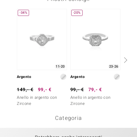
-34%
-20%
-38%
11-20
23-26
Argento
Argento
Argent
149,- €
99,- €
99,- €
79,- €
79,- 
Anello in argento con
Anello in argento con
Anello
Zircone
Zircone
Zircon
Categoria