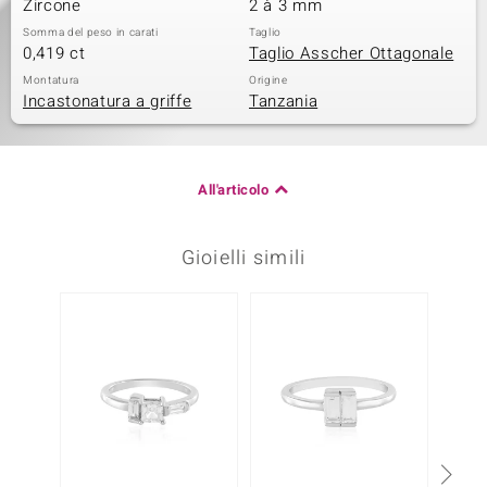
Zircone
2 à 3 mm
Somma del peso in carati
Taglio
0,419 ct
Taglio Asscher Ottagonale
Montatura
Origine
Incastonatura a griffe
Tanzania
All'articolo
Gioielli simili
-20%