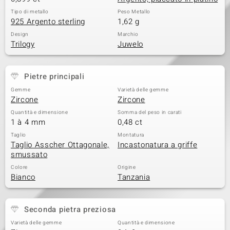
Tipo di metallo
Peso Metallo
925 Argento sterling
1,62 g
Design
Marchio
Trilogy
Juwelo
Pietre principali
Gemme
Varietà delle gemme
Zircone
Zircone
Quantità e dimensione
Somma del peso in carati
1 à 4 mm
0,48 ct
Taglio
Montatura
Taglio Asscher Ottagonale,
Incastonatura a griffe
smussato
Colore
Origine
Bianco
Tanzania
Seconda pietra preziosa
Varietà delle gemme
Quantità e dimensione