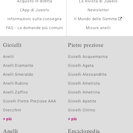
Acquisto in diretta
La Rivista di Juwelo
L'App di Juwelo
Newsletter
Informazioni sulla consegna
Il Mondo delle Gemme
FAQ - Le domande più comuni
Misure anelli
Gioielli
Pietre preziose
Anelli
Gioielli Acquamarina
Anelli Diamante
Gioielli Agata
Anelli Smeraldo
Gioielli Alessandrite
Anelli Rubino
Gioielli Ametista
Anelli Zaffiro
Gioielli Ametrina
Gioielli Pietre Preziose AAA
Gioielli Apatite
Orecchini
Gioielli Citrino
più
più
Anelli
Enciclopedia