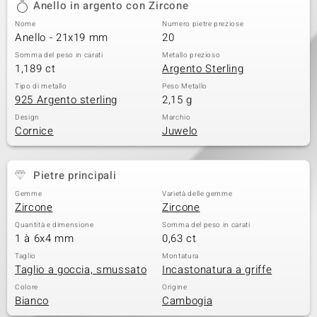
Anello in argento con Zircone
 nell’Arte
Nome
Numero pietre preziose
Anello - 21x19 mm
20
 MINERALE
Somma del peso in carati
Metallo prezioso
1,189 ct
Argento Sterling
Tipo di metallo
Peso Metallo
925 Argento sterling
2,15 g
Design
Marchio
Cornice
Juwelo
Pietre principali
Gemme
Varietà delle gemme
Zircone
Zircone
Quantità e dimensione
Somma del peso in carati
1 à 6x4 mm
0,63 ct
Taglio
Montatura
Taglio a goccia, smussato
Incastonatura a griffe
Colore
Origine
Bianco
Cambogia