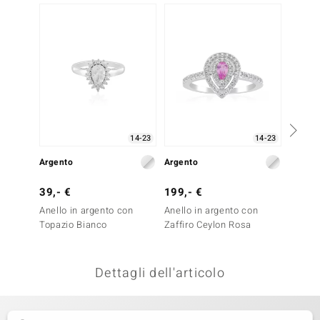
remonti
uca
uwelo
NO Collection
nts by de Melo
14-23
14-23
Argento
Argento
Argent
va
39,- €
199,- €
99,- 
otenier
Anello in argento con
Anello in argento con
Anello
Topazio Bianco
Zaffiro Ceylon Rosa
Zircon
Dettagli dell'articolo
 Classics