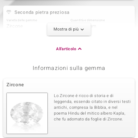
Seconda pietra preziosa
Varietà delle gemme
Quantità e dimensione
Zircone
2 à 4x3 mm
Mostra di più
Somma del peso in carati
Taglio
0,36 ct
Taglio a goccia
Montatura
Origine
All'articolo
Incastonatura a griffe
Cambogia
Informazioni sulla gemma
Terza pietra preziosa
Varietà delle gemme
Quantità e dimensione
Zircone
Zircone
17 à 1,3 mm
Somma del peso in carati
Taglio
Lo Zircone é ricco di storia e di
0,199 ct
Taglio rotondo
leggenda, essendo citato in diversi testi
antichi, compresa la Bibbia, e nel
Montatura
Origine
Incastonatura a griffe
poema Hindu del mitico albero Kapla,
Cambogia
che fu adornato da foglie di Zircone.