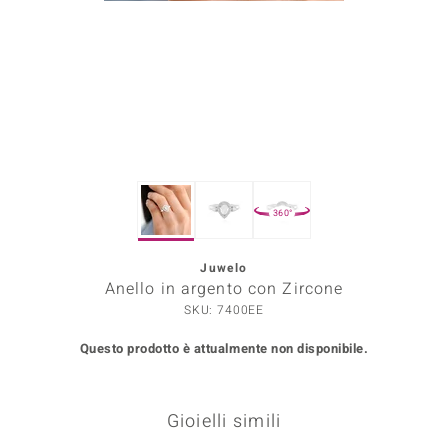
Prince Designs
o
Chic
LINSELL SELECTION
360°
n Vogue
Juwelo
 Show
Anello in argento con Zircone
o Paraíso
SKU: 7400EE
Questo prodotto è attualmente non disponibile.
Essential
me del Boss
Gioielli simili
 Diamonds