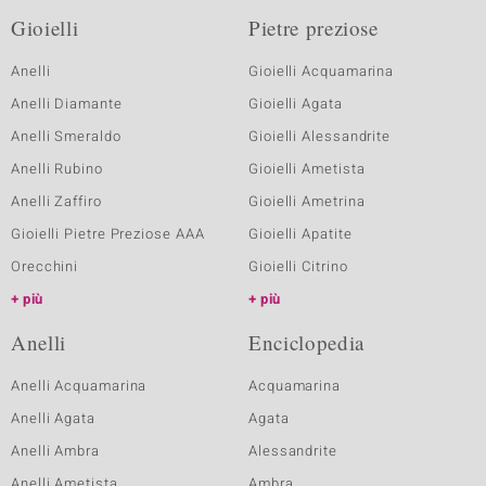
Gioielli
Pietre preziose
Anelli
Gioielli Acquamarina
Anelli Diamante
Gioielli Agata
Anelli Smeraldo
Gioielli Alessandrite
Anelli Rubino
Gioielli Ametista
Anelli Zaffiro
Gioielli Ametrina
Gioielli Pietre Preziose AAA
Gioielli Apatite
Orecchini
Gioielli Citrino
più
più
Anelli
Enciclopedia
Anelli Acquamarina
Acquamarina
Anelli Agata
Agata
Anelli Ambra
Alessandrite
Anelli Ametista
Ambra