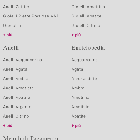
Anelli Zaffiro
Gioielli Ametrina
Gioielli Pietre Preziose AAA
Gioielli Apatite
Orecchini
Gioielli Citrino
più
più
Anelli
Enciclopedia
Anelli Acquamarina
Acquamarina
Anelli Agata
Agata
Anelli Ambra
Alessandrite
Anelli Ametista
Ambra
Anelli Apatite
Ametrina
Anelli Argento
Ametista
Anelli Citrino
Apatite
più
più
Metodi di Pagamento