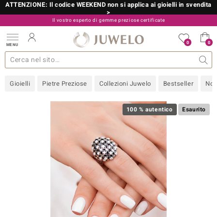
ATTENZIONE: Il codice WEEKEND non si applica ai gioielli in svendita
>
Il vostro esperto di gemme preziose certificate
800 986 787
0
0
MENU
 collezioni
 gioielli
tre più importanti
 preziose
Acquistare in diretta
Design
Informazioni generali
Pietre preziose per colore
Metallo prezioso
Approfondimenti
Juwelo
Misure anelli
Pietre preziose
Consigli
old
Gioielli
Pietre Preziose
Collezioni Juwelo
Bestseller
Nov
NI
 with Love
100 % autentico
Esaurito
Nature
rong
 Boutique
ana