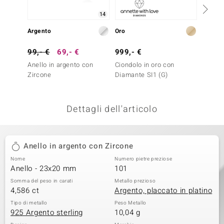
remonti
14
Argento
Oro
Arge
uca
99,- €
69,- €
999,- €
299,-
uwelo
Anello in argento con
Ciondolo in oro con
Anello
NO Collection
Zircone
Diamante SI1 (G)
Zircon
Essenc
nts by de Melo
Dettagli dell'articolo
va
otenier
Anello in argento con Zircone
Nome
Numero pietre preziose
Anello - 23x20 mm
101
Somma del peso in carati
Metallo prezioso
4,586 ct
Argento, placcato in platino
Tipo di metallo
Peso Metallo
925 Argento sterling
10,04 g
 Classics