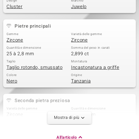
Design
Marchio
Cluster
Juwelo
 nell’Arte
 MINERALE
Pietre principali
Gemme
Varietà delle gemme
Zircone
Zircone
Quantità e dimensione
Somma del peso in carati
25 à 2,8 mm
2,899 ct
Taglio
Montatura
Taglio rotondo, smussato
Incastonatura a griffe
Colore
Origine
Nero
Tanzania
Seconda pietra preziosa
Varietà delle gemme
Quantità e dimensione
Zircone
2 à 2,5 mm
Mostra di più
Somma del peso in carati
Taglio
0,183 ct
Taglio rotondo
Montatura
Origine
All'articolo