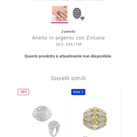
Prince Designs
Juwelo
o
Anello in argento con Zircone
SKU: 6361YM
Chic
Questo prodotto è attualmente non disponibile.
LINSELL SELECTION
n Vogue
Gioielli simili
 Show
-30%
Solo 1
o Paraíso
Essential
me del Boss
 Diamonds