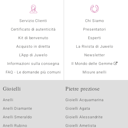
Servizio Clienti
Chi Siamo
Certificato di autenticità
Presentatori
Kit di benvenuto
Esperti
Acquisto in diretta
La Rivista di Juwelo
L'App di Juwelo
Newsletter
Informazioni sulla consegna
Il Mondo delle Gemme
FAQ - Le domande più comuni
Misure anelli
Gioielli
Pietre preziose
Anelli
Gioielli Acquamarina
Anelli Diamante
Gioielli Agata
Anelli Smeraldo
Gioielli Alessandrite
Anelli Rubino
Gioielli Ametista