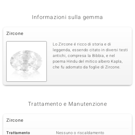
Incastonatura a griffe
Tanzania
Informazioni sulla gemma
Terza pietra preziosa
Varietà delle gemme
Quantità e dimensione
Zircone
Spinello Nero
58 à 1,7 mm
Somma del peso in carati
Taglio
Lo Zircone é ricco di storia e di
1,327 ct
Taglio rotondo
leggenda, essendo citato in diversi testi
antichi, compresa la Bibbia, e nel
Montatura
Origine
pavé
poema Hindu del mitico albero Kapla,
Thailandia
che fu adornato da foglie di Zircone.
Quarta pietra preziosa
Varietà delle gemme
Quantità e dimensione
Spinello Nero
16 à 1,3 mm
Somma del peso in carati
Taglio
Trattamento e Manutenzione
0,177 ct
Taglio rotondo
Montatura
Origine
Zircone
pavé
Thailandia
Trattamento
Nessuno o riscaldamento