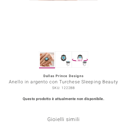
Prince Designs
o
Chic
LINSELL SELECTION
360°
n Vogue
Dallas Prince Designs
 Show
Anello in argento con Turchese Sleeping Beauty
o Paraíso
SKU: 1222BB
Questo prodotto è attualmente non disponibile.
Essential
me del Boss
Gioielli simili
 Diamonds