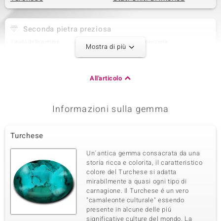
Seconda pietra preziosa
Varietà delle gemme
Quantità e dimensione
Mostra di più
Spinello Nero
5 à 7x5 mm
Somma del peso in carati
Taglio
3,825 ct
Taglio Ovale
All'articolo
Montatura
Origine
Incastonatura a griffe
Thailandia
Informazioni sulla gemma
Terza pietra preziosa
Turchese
Varietà delle gemme
Quantità e dimensione
Spinello Nero
5 à 5 mm
Un´antica gemma consacrata da una
Somma del peso in carati
Taglio
storia ricca e colorita, il caratteristico
2,25 ct
Taglio a cuore
colore del Turchese si adatta
mirabilmente a quasi ogni tipo di
Montatura
Origine
Incastonatura a griffe
carnagione. Il Turchese é un vero
Thailandia
"camaleonte culturale" essendo
presente in alcune delle piú
significative culture del mondo. La