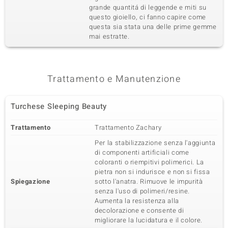
Quarta pietra preziosa
grande quantitá di leggende e miti su
Varietà delle gemme
Quantità e dimensione
questo gioiello, ci fanno capire come
Zircone
21 à 1,5 mm
questa sia stata una delle prime gemme
mai estratte.
Somma del peso in carati
Taglio
0,397 ct
Taglio rotondo
Montatura
Origine
pavé
Cambogia
Trattamento e Manutenzione
Turchese Sleeping Beauty
Trattamento
Trattamento Zachary
Per la stabilizzazione senza l'aggiunta
di componenti artificiali come
coloranti o riempitivi polimerici. La
pietra non si indurisce e non si fissa
Spiegazione
sotto l'anatra. Rimuove le impurità
senza l'uso di polimeri/resine.
Aumenta la resistenza alla
decolorazione e consente di
migliorare la lucidatura e il colore.