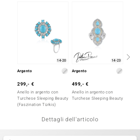
remonti
uca
uwelo
NO Collection
nts by de Melo
14-20
14-23
Argento
Argento
Argent
va
299,- €
499,- €
299,-
otenier
Anello in argento con
Anello in argento con
Anello
Turchese Sleeping Beauty
Turchese Sleeping Beauty
Turche
(Faszination Türkis)
(Faszin
Dettagli dell'articolo
 Classics