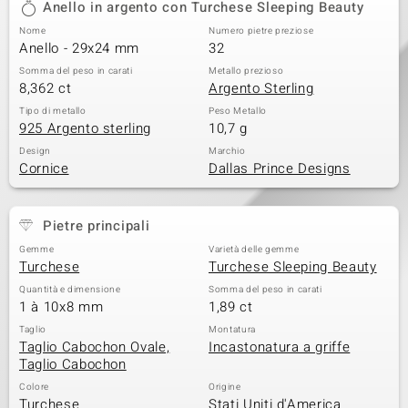
Anello in argento con Turchese Sleeping Beauty
 nell’Arte
Nome
Numero pietre preziose
Anello - 29x24 mm
32
 MINERALE
Somma del peso in carati
Metallo prezioso
8,362 ct
Argento Sterling
Tipo di metallo
Peso Metallo
925 Argento sterling
10,7 g
Design
Marchio
Cornice
Dallas Prince Designs
Pietre principali
Gemme
Varietà delle gemme
Turchese
Turchese Sleeping Beauty
Quantità e dimensione
Somma del peso in carati
1 à 10x8 mm
1,89 ct
Taglio
Montatura
Taglio Cabochon Ovale,
Incastonatura a griffe
Taglio Cabochon
Colore
Origine
Turchese
Stati Uniti d'America