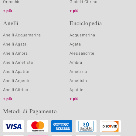
Orecchini
Gioielli Citrino
più
più
Anelli
Enciclopedia
Anelli Acquamarina
Acquamarina
Anelli Agata
Agata
Anelli Ambra
Alessandrite
Anelli Ametista
Ambra
Anelli Apatite
Ametrina
Anelli Argento
Ametista
Anelli Citrino
Apatite
più
più
Metodi di Pagamento