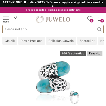
ATTENZIONE: Il codice WEEKEND non si applica ai gioielli in svendita
>
Il vostro esperto di gemme preziose certificate
800 986 787
0
0
MENU
 collezioni
 gioielli
tre più importanti
 preziose
Acquistare in diretta
Design
Informazioni generali
Pietre preziose per colore
Metallo prezioso
Approfondimenti
Juwelo
Misure anelli
Pietre preziose
Consigli
old
Gioielli
Pietre Preziose
Collezioni Juwelo
Bestseller
Nov
NI
 with Love
100 % autentico
Esaurito
Nature
rong
 Boutique
ana