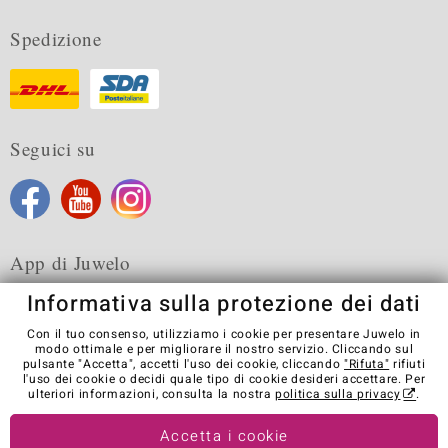
Spedizione
Seguici su
App di Juwelo
Informativa sulla protezione dei dati
Con il tuo consenso, utilizziamo i cookie per presentare Juwelo in
modo ottimale e per migliorare il nostro servizio. Cliccando sul
pulsante "Accetta", accetti l'uso dei cookie, cliccando
"Rifuta"
rifiuti
Condizioni generali di vendita
Informativa Privacy
Cookies
l'uso dei cookie o decidi quale tipo di cookie desideri accettare. Per
Note legali
Contatti
Recedere dal contratto
ulteriori informazioni, consulta la nostra
politica sulla privacy
.
Visit our stores in other countries:
Accetta i cookie