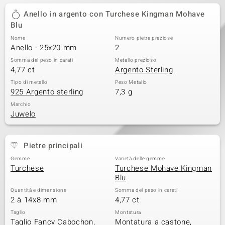
Anello in argento con Turchese Kingman Mohave
 nell’Arte
Blu
 MINERALE
Nome
Numero pietre preziose
Anello - 25x20 mm
2
Somma del peso in carati
Metallo prezioso
4,77 ct
Argento Sterling
Tipo di metallo
Peso Metallo
925 Argento sterling
7,3 g
Marchio
Juwelo
Pietre principali
Gemme
Varietà delle gemme
Turchese
Turchese Mohave Kingman
Blu
Quantità e dimensione
Somma del peso in carati
2 à 14x8 mm
4,77 ct
Taglio
Montatura
Taglio Fancy Cabochon,
Montatura a castone,