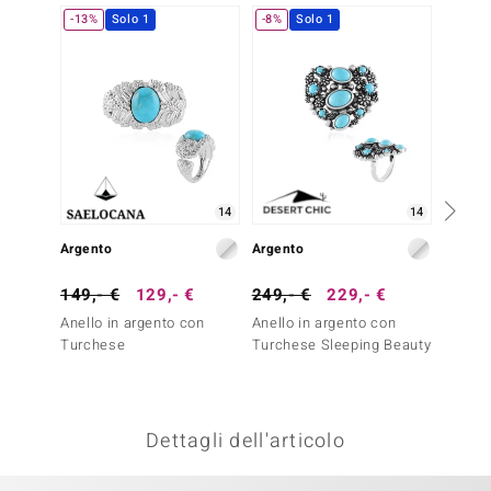
-13%
Solo 1
-8%
Solo 1
-20%
remonti
uca
uwelo
NO Collection
nts by de Melo
14
14
Argento
Argento
Argent
va
149,- €
129,- €
249,- €
229,- €
249,-
otenier
Anello in argento con
Anello in argento con
Anello
Turchese
Turchese Sleeping Beauty
Apatit
Dettagli dell'articolo
 Classics