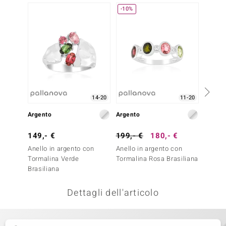
-10%
remonti
uca
uwelo
NO Collection
nts by de Melo
14-20
11-20
Argento
Argento
Argent
va
149,- €
199,- €
180,- €
249,-
otenier
Anello in argento con
Anello in argento con
Anello
Tormalina Verde
Tormalina Rosa Brasiliana
Rodoli
Brasiliana
Dettagli dell'articolo
 Classics