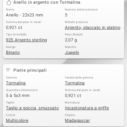
Anello in argento con Tormalina
 nell’Arte
Nome
Numero pietre preziose
Anello - 22x23 mm
5
 MINERALE
Somma del peso in carati
Metallo prezioso
0,921 ct
Argento, placcato in platino
Tipo di metallo
Peso Metallo
925 Argento sterling
2,07 g
Design
Marchio
Binario
Juwelo
Pietre principali
Gemme
Varietà delle gemme
Tormalina
Tormalina
Quantità e dimensione
Somma del peso in carati
5 à 5x3 mm
0,921 ct
Taglio
Montatura
Taglio a goccia, smussato
Incastonatura a griffe
Colore
Origine
Multicolore
Madagascar