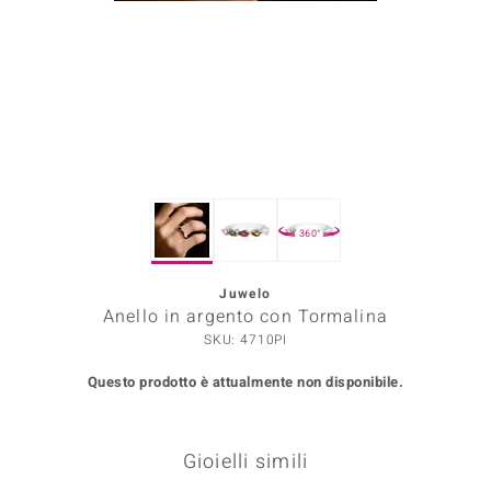
Prince Designs
o
Chic
LINSELL SELECTION
360°
n Vogue
Juwelo
 Show
Anello in argento con Tormalina
o Paraíso
SKU: 4710PI
Questo prodotto è attualmente non disponibile.
Essential
me del Boss
Gioielli simili
 Diamonds