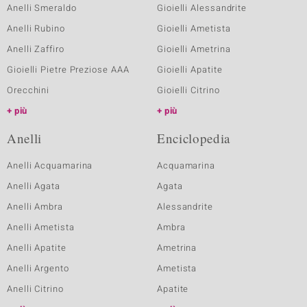
Anelli Smeraldo
Gioielli Alessandrite
Anelli Rubino
Gioielli Ametista
Anelli Zaffiro
Gioielli Ametrina
Gioielli Pietre Preziose AAA
Gioielli Apatite
Orecchini
Gioielli Citrino
più
più
Anelli
Enciclopedia
Anelli Acquamarina
Acquamarina
Anelli Agata
Agata
Anelli Ambra
Alessandrite
Anelli Ametista
Ambra
Anelli Apatite
Ametrina
Anelli Argento
Ametista
Anelli Citrino
Apatite