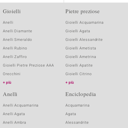
Gioielli
Pietre preziose
Anelli
Gioielli Acquamarina
Anelli Diamante
Gioielli Agata
Anelli Smeraldo
Gioielli Alessandrite
Anelli Rubino
Gioielli Ametista
Anelli Zaffiro
Gioielli Ametrina
Gioielli Pietre Preziose AAA
Gioielli Apatite
Orecchini
Gioielli Citrino
più
più
Anelli
Enciclopedia
Anelli Acquamarina
Acquamarina
Anelli Agata
Agata
Anelli Ambra
Alessandrite