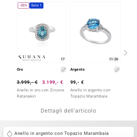
-20%
Solo 1
NUOV
remonti
uca
uwelo
NO Collection
nts by de Melo
17
11-26
Oro
Argento
Argent
va
3.999,- €
3.199,- €
99,- €
129,-
otenier
Anello in oro con Zircone
Anello in argento con
Anello
Ratanakiri
Topazio Marambaia
Topazi
Dettagli dell'articolo
Anello in argento con Topazio Marambaia
 Classics