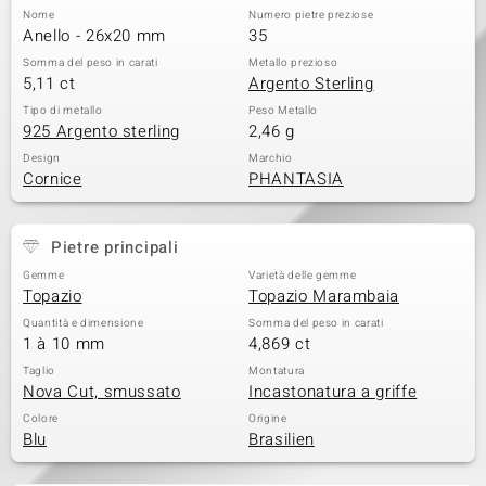
Nome
Numero pietre preziose
 nell’Arte
Anello - 26x20 mm
35
Somma del peso in carati
Metallo prezioso
 MINERALE
5,11 ct
Argento Sterling
Tipo di metallo
Peso Metallo
925 Argento sterling
2,46 g
Design
Marchio
Cornice
PHANTASIA
Pietre principali
Gemme
Varietà delle gemme
Topazio
Topazio Marambaia
Quantità e dimensione
Somma del peso in carati
1 à 10 mm
4,869 ct
Taglio
Montatura
Nova Cut, smussato
Incastonatura a griffe
Colore
Origine
Blu
Brasilien