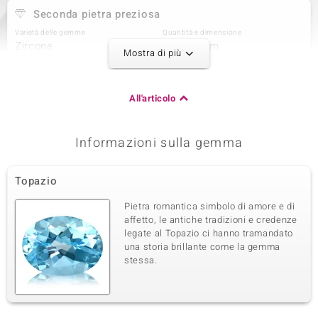
Seconda pietra preziosa
Varietà delle gemme
Quantità e dimensione
Zircone
6 à 1,2 mm
Mostra di più
Somma del peso in carati
Taglio
0,063 ct
Taglio rotondo
Montatura
Origine
All'articolo
pavé
Cambogia
Informazioni sulla gemma
Terza pietra preziosa
Varietà delle gemme
Quantità e dimensione
Topazio
Zircone
28 à 1 mm
Somma del peso in carati
Taglio
Pietra romantica simbolo di amore e di
0,178 ct
Taglio rotondo
affetto, le antiche tradizioni e credenze
legate al Topazio ci hanno tramandato
Montatura
Origine
pavé
una storia brillante come la gemma
Cambogia
stessa.