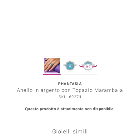
Prince Designs
o
Chic
LINSELL SELECTION
360°
n Vogue
PHANTASIA
 Show
Anello in argento con Topazio Marambaia
o Paraíso
SKU: 6927II
Questo prodotto è attualmente non disponibile.
Essential
me del Boss
Gioielli simili
 Diamonds