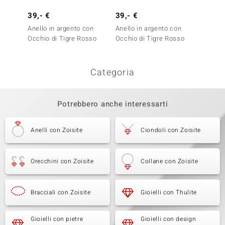
39,- €
39,- €
29,- 
Anello in argento con
Anello in argento con
Anello
Occhio di Tigre Rosso
Occhio di Tigre Rosso
Occhio
Categoria
Potrebbero anche interessarti
Anelli con Zoisite
Ciondoli con Zoisite
Orecchini con Zoisite
Collane con Zoisite
Bracciali con Zoisite
Gioielli con Thulite
Gioielli con pietre
Gioielli con design