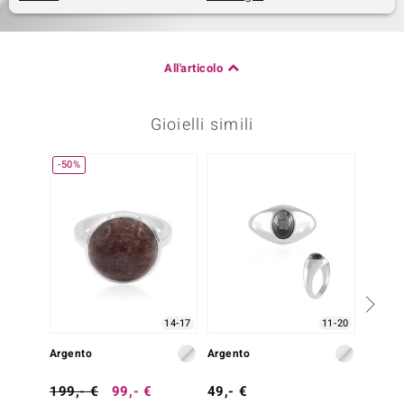
All'articolo
Gioielli simili
-50%
-50%
14-17
11-20
Argento
Argento
Argent
199,- €
99,- €
49,- €
199,-