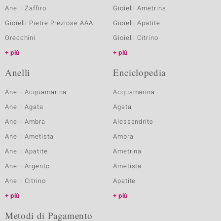
Anelli Zaffiro
Gioielli Ametrina
Gioielli Pietre Preziose AAA
Gioielli Apatite
Orecchini
Gioielli Citrino
più
più
Anelli
Enciclopedia
Anelli Acquamarina
Acquamarina
Anelli Agata
Agata
Anelli Ambra
Alessandrite
Anelli Ametista
Ambra
Anelli Apatite
Ametrina
Anelli Argento
Ametista
Anelli Citrino
Apatite
più
più
Metodi di Pagamento