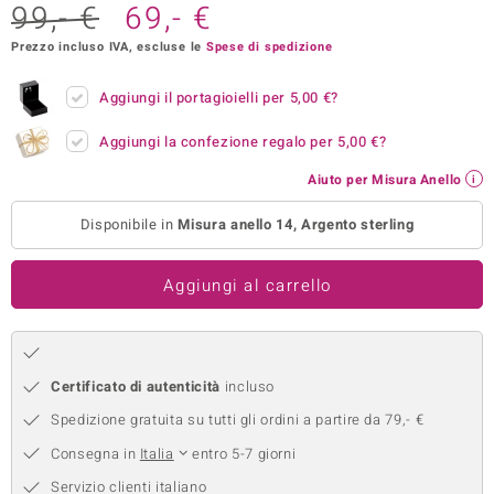
99,- €
69,- €
remonti
Prezzo incluso IVA, escluse le
Spese di spedizione
uca
Aggiungi il portagioielli per
5,00 €
?
uwelo
Aggiungi la confezione regalo per
5,00 €
?
NO Collection
Aiuto per Misura Anello
nts by de Melo
Disponibile in
Misura anello 14, Argento sterling
va
Aggiungi al carrello
otenier
Certificato di autenticità
incluso
Spedizione gratuita su tutti gli ordini a partire da 79,- €
Consegna in
Italia
entro 5-7 giorni
 Classics
Servizio clienti italiano