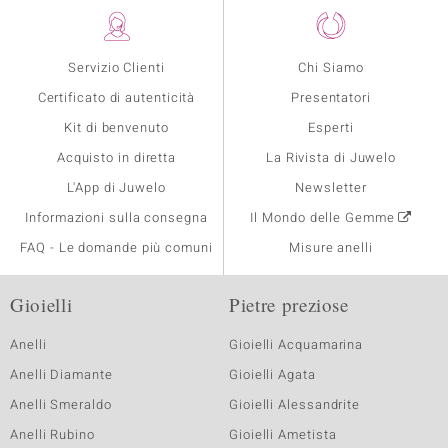
Servizio Clienti
Chi Siamo
Certificato di autenticità
Presentatori
Kit di benvenuto
Esperti
Acquisto in diretta
La Rivista di Juwelo
L'App di Juwelo
Newsletter
Informazioni sulla consegna
Il Mondo delle Gemme
FAQ - Le domande più comuni
Misure anelli
Gioielli
Pietre preziose
Anelli
Gioielli Acquamarina
Anelli Diamante
Gioielli Agata
Anelli Smeraldo
Gioielli Alessandrite
Anelli Rubino
Gioielli Ametista