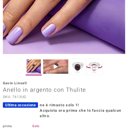
Prince Designs
o
Chic
LINSELL SELECTION
n Vogue
360°
 Show
Gavin Linsell
Anello in argento con Thulite
o Paraíso
SKU: 7613UG
Essential
Ultima occasione
ne è rimasto solo 1!
Acquista ora prima che lo faccia qualcun
me del Boss
altro.
 Diamonds
prima
Solo