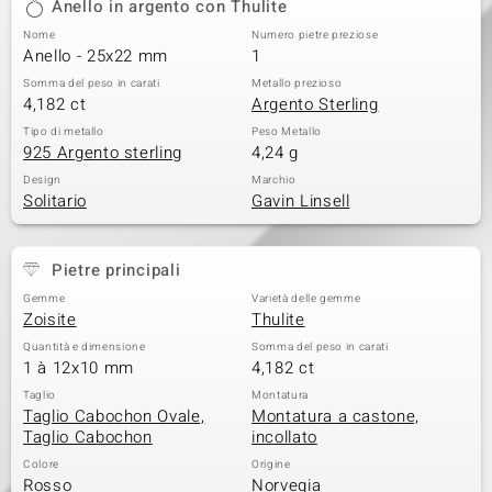
Anello in argento con Thulite
Nome
Numero pietre preziose
Anello - 25x22 mm
1
Somma del peso in carati
Metallo prezioso
4,182 ct
Argento Sterling
Tipo di metallo
Peso Metallo
925 Argento sterling
4,24 g
Design
Marchio
Solitario
Gavin Linsell
Pietre principali
Gemme
Varietà delle gemme
Zoisite
Thulite
Quantità e dimensione
Somma del peso in carati
1 à 12x10 mm
4,182 ct
Taglio
Montatura
Taglio Cabochon Ovale,
Montatura a castone,
Taglio Cabochon
incollato
Colore
Origine
Rosso
Norvegia