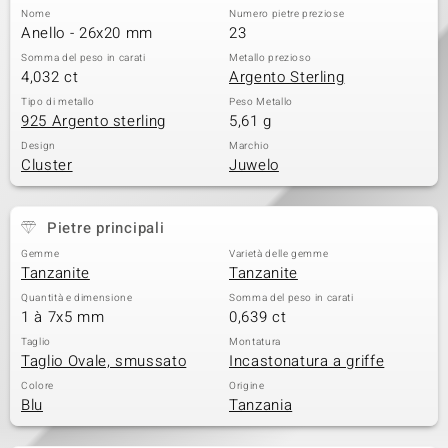
Nome
Numero pietre preziose
 nell’Arte
Anello - 26x20 mm
23
Somma del peso in carati
Metallo prezioso
 MINERALE
4,032 ct
Argento Sterling
Tipo di metallo
Peso Metallo
925 Argento sterling
5,61 g
Design
Marchio
Cluster
Juwelo
Pietre principali
Gemme
Varietà delle gemme
Tanzanite
Tanzanite
Quantità e dimensione
Somma del peso in carati
1 à 7x5 mm
0,639 ct
Taglio
Montatura
Taglio Ovale, smussato
Incastonatura a griffe
Colore
Origine
Blu
Tanzania