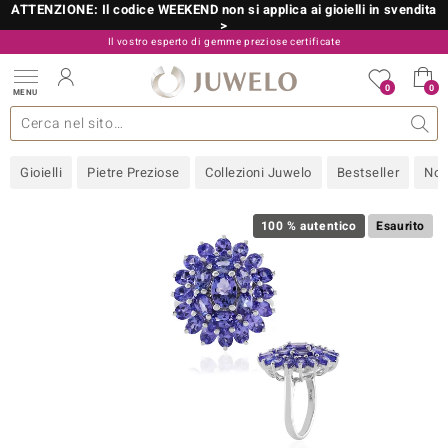
ATTENZIONE: Il codice WEEKEND non si applica ai gioielli in svendita
>
Il vostro esperto di gemme preziose certificate
800 986 787
0
0
MENU
 collezioni
 gioielli
tre più importanti
 preziose
Acquistare in diretta
Design
Informazioni generali
Pietre preziose per colore
Metallo prezioso
Approfondimenti
Juwelo
Misure anelli
Pietre preziose
Consigli
old
Gioielli
Pietre Preziose
Collezioni Juwelo
Bestseller
Nov
NI
 with Love
100 % autentico
Esaurito
Nature
rong
 Boutique
ana