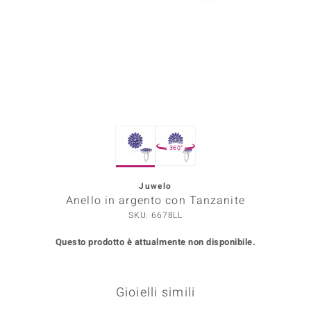
Prince Designs
o
Chic
LINSELL SELECTION
360°
n Vogue
Juwelo
 Show
Anello in argento con Tanzanite
o Paraíso
SKU: 6678LL
Questo prodotto è attualmente non disponibile.
Essential
me del Boss
Gioielli simili
 Diamonds