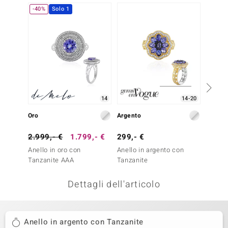
-40%
Solo 1
remonti
uca
uwelo
NO Collection
nts by de Melo
14
14-20
Oro
Argento
Argent
va
2.999,- €
1.799,- €
299,- €
399,-
otenier
Anello in oro con
Anello in argento con
Anello
Tanzanite AAA
Tanzanite
Tanzan
Dettagli dell'articolo
Anello in argento con Tanzanite
 Classics