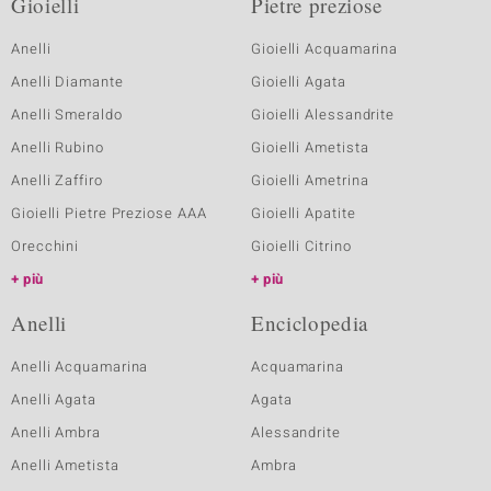
Gioielli
Pietre preziose
Anelli
Gioielli Acquamarina
Anelli Diamante
Gioielli Agata
Anelli Smeraldo
Gioielli Alessandrite
Anelli Rubino
Gioielli Ametista
Anelli Zaffiro
Gioielli Ametrina
Gioielli Pietre Preziose AAA
Gioielli Apatite
Orecchini
Gioielli Citrino
più
più
Anelli
Enciclopedia
Anelli Acquamarina
Acquamarina
Anelli Agata
Agata
Anelli Ambra
Alessandrite
Anelli Ametista
Ambra