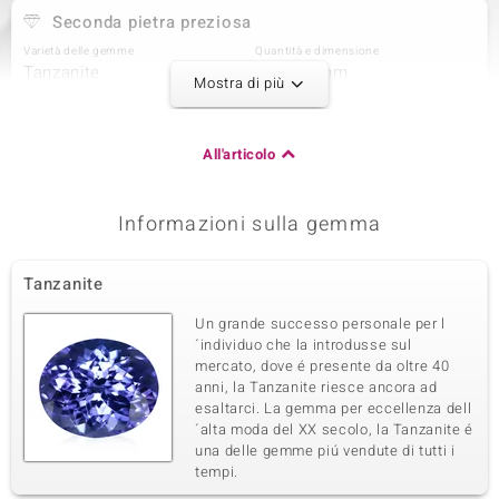
Seconda pietra preziosa
Varietà delle gemme
Quantità e dimensione
Tanzanite
6 à 5x3 mm
Mostra di più
Somma del peso in carati
Taglio
1,071 ct
Taglio Ovale
Montatura
Origine
All'articolo
Incastonatura a griffe
Tanzania
Informazioni sulla gemma
Terza pietra preziosa
Varietà delle gemme
Quantità e dimensione
Tanzanite
Tanzanite
16 à 4x3 mm
Somma del peso in carati
Taglio
Un grande successo personale per l
2,322 ct
Taglio Ovale
´individuo che la introdusse sul
mercato, dove é presente da oltre 40
Montatura
Origine
Incastonatura a griffe
anni, la Tanzanite riesce ancora ad
Tanzania
esaltarci. La gemma per eccellenza dell
´alta moda del XX secolo, la Tanzanite é
una delle gemme piú vendute di tutti i
tempi.