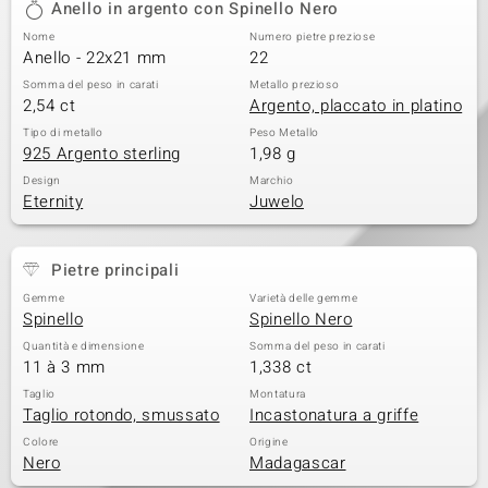
Anello in argento con Spinello Nero
 nell’Arte
Nome
Numero pietre preziose
Anello - 22x21 mm
22
 MINERALE
Somma del peso in carati
Metallo prezioso
2,54 ct
Argento, placcato in platino
Tipo di metallo
Peso Metallo
925 Argento sterling
1,98 g
Design
Marchio
Eternity
Juwelo
Pietre principali
Gemme
Varietà delle gemme
Spinello
Spinello Nero
Quantità e dimensione
Somma del peso in carati
11 à 3 mm
1,338 ct
Taglio
Montatura
Taglio rotondo, smussato
Incastonatura a griffe
Colore
Origine
Nero
Madagascar