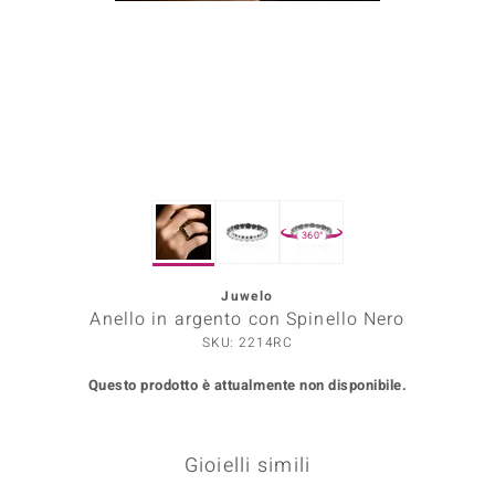
Prince Designs
o
Chic
LINSELL SELECTION
360°
n Vogue
Juwelo
 Show
Anello in argento con Spinello Nero
o Paraíso
SKU: 2214RC
Questo prodotto è attualmente non disponibile.
Essential
me del Boss
Gioielli simili
 Diamonds