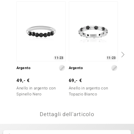
-29%
remonti
uca
uwelo
NO Collection
nts by de Melo
11-23
11-23
Argento
Argento
Argent
va
49,- €
69,- €
69,- 
otenier
Anello in argento con
Anello in argento con
Anello
Spinello Nero
Topazio Bianco
Spinel
Dettagli dell'articolo
 Classics