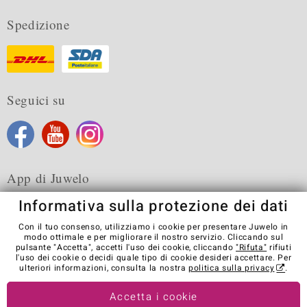
Spedizione
Seguici su
App di Juwelo
Informativa sulla protezione dei dati
Con il tuo consenso, utilizziamo i cookie per presentare Juwelo in
modo ottimale e per migliorare il nostro servizio. Cliccando sul
pulsante "Accetta", accetti l'uso dei cookie, cliccando
"Rifuta"
rifiuti
Condizioni generali di vendita
Informativa Privacy
Cookies
l'uso dei cookie o decidi quale tipo di cookie desideri accettare. Per
Note legali
Contatti
Recedere dal contratto
ulteriori informazioni, consulta la nostra
politica sulla privacy
.
Visit our stores in other countries:
Accetta i cookie