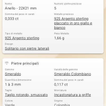
Nome
Numero pietre preziose
 nell’Arte
Anello - 22X21 mm
5
Somma del peso in carati
Metallo prezioso
 MINERALE
0,333 ct
925 Argento sterling
placcato in oro giallo e
bianco
Tipo di metallo
Peso Metallo
925 Argento sterling
1,66 g
Design
Solitario con pietre laterali
Pietre principali
Gemme
Varietà delle gemme
Smeraldo
Smeraldo Colombiano
Quantità e dimensione
Somma del peso in carati
1 à 3 mm
0,117 ct
Taglio
Montatura
Taglio rotondo, smussato
Incastonatura a griffe
Colore
Origine
Verde
Colombia