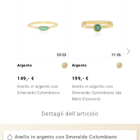
remonti
uca
uwelo
NO Collection
20-23
11-26
nts by de Melo
Argento
Argento
Argent
va
149,- €
199,- €
149,-
otenier
Anello in argento con
Anello in argento con
Anello
Smeraldo Colombiano
Smeraldo Colombiano (de
Smeral
Melo Essence)
Silber)
Dettagli dell'articolo
 Classics
Anello in argento con Smeraldo Colombiano