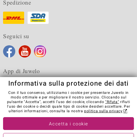
Spedizione
Seguici su
App di Juwelo
Informativa sulla protezione dei dati
Con il tuo consenso, utilizziamo i cookie per presentare Juwelo in
modo ottimale e per migliorare il nostro servizio. Cliccando sul
pulsante "Accetta", accetti l'uso dei cookie, cliccando
"Rifuta"
rifiuti
Condizioni generali di vendita
Informativa Privacy
Cookies
l'uso dei cookie o decidi quale tipo di cookie desideri accettare. Per
Note legali
Contatti
Recedere dal contratto
ulteriori informazioni, consulta la nostra
politica sulla privacy
.
Visit our stores in other countries:
Accetta i cookie