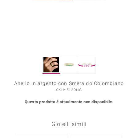
Prince Designs
o
Chic
LINSELL SELECTION
360°
n Vogue
Anello in argento con Smeraldo Colombiano
 Show
SKU: 5139HG
o Paraíso
Questo prodotto è attualmente non disponibile.
Essential
me del Boss
Gioielli simili
 Diamonds
-13%