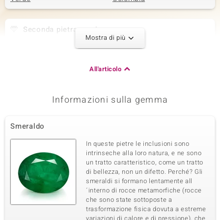
Seconda pietra preziosa
Mostra di più
Varietà delle gemme
Quantità e dimensione
Smeraldo Colombiano
2 à 2,5 mm
Somma del peso in carati
Taglio
All'articolo
0,144 ct
Taglio rotondo
Montatura
Origine
Incastonatura a griffe
Colombia
Informazioni sulla gemma
Terza pietra preziosa
Smeraldo
Varietà delle gemme
Quantità e dimensione
In queste pietre le inclusioni sono
Smeraldo Colombiano
2 à 2 mm
intrinseche alla loro natura, e ne sono
Somma del peso in carati
Taglio
un tratto caratteristico, come un tratto
0,072 ct
Taglio rotondo
di bellezza, non un difetto. Perché? Gli
smeraldi si formano lentamente all
Montatura
Origine
Incastonatura a griffe
´interno di rocce metamorfiche (rocce
Colombia
che sono state sottoposte a
trasformazione fisica dovuta a estreme
variazioni di calore e di pressione), che