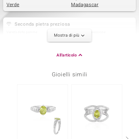
Verde
Madagascar
Seconda pietra preziosa
Varietà delle gemme
Quantità e dimensione
Mostra di più
Zircone
2 à 1,5 mm
Somma del peso in carati
Taglio
0,042 ct
Taglio rotondo
All'articolo
Montatura
Origine
Incastonatura a griffe
Cambogia
Gioielli simili
Terza pietra preziosa
Varietà delle gemme
Quantità e dimensione
Zircone
32 à 1,2 mm
Somma del peso in carati
Taglio
0,426 ct
Taglio rotondo
Montatura
Origine
pavé
Cambogia