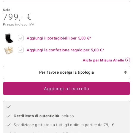
remonti
Solo
799,- €
uca
Prezzo incluso IVA
uwelo
Aggiungi il portagioielli per
5,00 €
?
NO Collection
Aggiungi la confezione regalo per
5,00 €
?
nts by de Melo
Aiuto per Misura Anello
va
Per favore scelga la tipologia
otenier
Aggiungi al carrello
Certificato di autenticità
incluso
Spedizione gratuita su tutti gli ordini a partire da 79,- €
 Classics