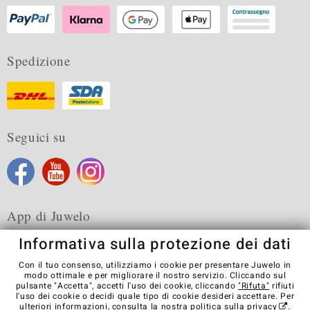
Spedizione
Seguici su
App di Juwelo
Informativa sulla protezione dei dati
Con il tuo consenso, utilizziamo i cookie per presentare Juwelo in
modo ottimale e per migliorare il nostro servizio. Cliccando sul
pulsante "Accetta", accetti l'uso dei cookie, cliccando
"Rifuta"
rifiuti
Condizioni generali di vendita
Informativa Privacy
Cookies
l'uso dei cookie o decidi quale tipo di cookie desideri accettare. Per
Note legali
Contatti
Recedere dal contratto
ulteriori informazioni, consulta la nostra
politica sulla privacy
.