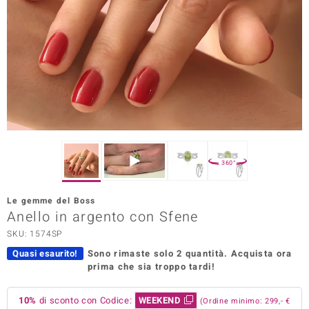
Prince Designs
o
Chic
LINSELL SELECTION
n Vogue
360°
 Show
Le gemme del Boss
Anello in argento con Sfene
o Paraíso
SKU: 1574SP
Essential
Quasi esaurito!
Sono rimaste solo 2 quantità.
Acquista ora
prima che sia troppo tardi!
me del Boss
 Diamonds
10%
di sconto con Codice:
WEEKEND
(Ordine minimo: 299,- €