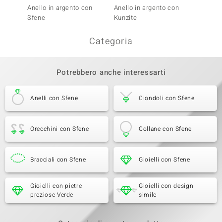
Anello in argento con
Anello in argento con
Anello
Sfene
Kunzite
Kunzit
Categoria
Potrebbero anche interessarti
Anelli con Sfene
Ciondoli con Sfene
Orecchini con Sfene
Collane con Sfene
Bracciali con Sfene
Gioielli con Sfene
Gioielli con pietre
Gioielli con design
preziose Verde
simile