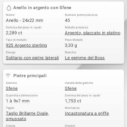
Anello in argento con Sfene
Nome
Numero pietre preziose
Anello - 24x22 mm
45
Somma del peso in carati
Metallo prezioso
2,289 ct
Argento, placcato in platino
Tipo di metallo
Peso Metallo
925 Argento sterling
3,33 g
Design
Marchio
Solitario con pietre laterali
Le gemme del Boss
Pietre principali
Gemme
Varietà delle gemme
Sfene
Sfene
Quantità e dimensione
Somma del peso in carati
1 à 9x7 mm
1,753 ct
Taglio
Montatura
Taglio Brillante Ovale,
Incastonatura a griffe
smussato
Colore
Origine