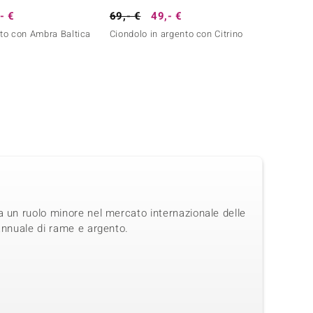
- €
69,- €
49,- €
49,- 
nto con Ambra Baltica
Ciondolo in argento con Citrino
Anello
a un ruolo minore nel mercato internazionale delle
annuale di rame e argento.