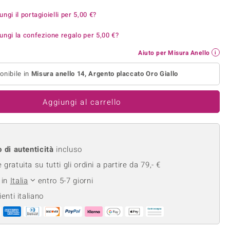
Anelli in Misura 26
onio
Crisoprasio
ungi il portagioielli per
5,00 €
?
Anelli in Misura 29
de
Fluorite
ungi la confezione regalo per
5,00 €
?
Creation
Novità
zzuli
Onice
Gioielli in più varianti
Aiuto per Misura Anello
Rodolite
se
Tormalina
onibile in
Misura anello 14, Argento placcato Oro Giallo
Aggiungi al carrello
o di autenticità
incluso
gratuita su tutti gli ordini a partire da 79,- €
 in
Italia
entro 5-7 giorni
ienti italiano