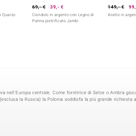
69,- €
39,- €
149,- €
99,
n Quarzo
Ciondolo in argento con Legno di
Anello in arge
Palma pietrificato Jambi
va nell´Europa centrale. Come fornitrice di Selce o Ambra gioc
esclusa la Russia) la Polonia soddisfa la piú grande richiesta 