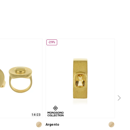
-29%
-20%
14-23
Argento
Argent