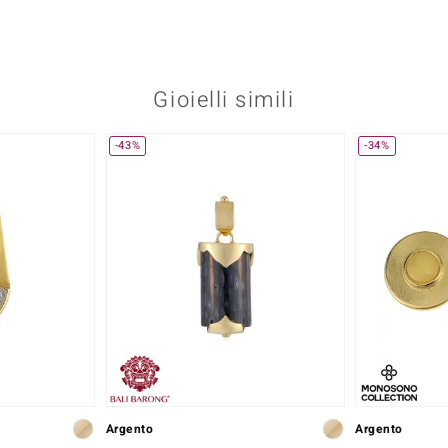
Gioielli simili
-43%
-34%
Argento
Argento