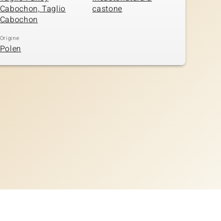
Cabochon, Taglio
castone
Cabochon
Origine
Polen