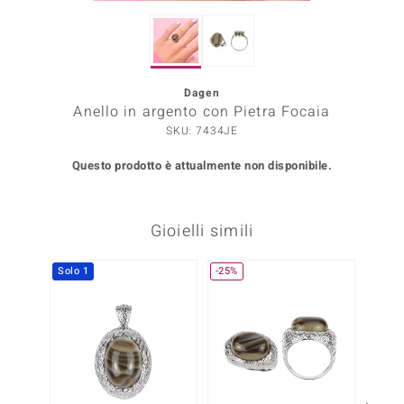
Prince Designs
Dagen
o
Anello in argento con Pietra Focaia
SKU: 7434JE
Chic
Questo prodotto è attualmente non disponibile.
LINSELL SELECTION
n Vogue
Gioielli simili
 Show
Solo 1
-25%
o Paraíso
Essential
me del Boss
 Diamonds