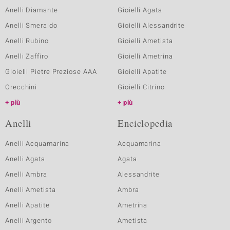
Anelli Diamante
Gioielli Agata
Anelli Smeraldo
Gioielli Alessandrite
Anelli Rubino
Gioielli Ametista
Anelli Zaffiro
Gioielli Ametrina
Gioielli Pietre Preziose AAA
Gioielli Apatite
Orecchini
Gioielli Citrino
più
più
Anelli
Enciclopedia
Anelli Acquamarina
Acquamarina
Anelli Agata
Agata
Anelli Ambra
Alessandrite
Anelli Ametista
Ambra
Anelli Apatite
Ametrina
Anelli Argento
Ametista