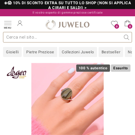
☀️😱 10% DI SCONTO EXTRA SU TUTTO LO SHOP (NON SI APPLICA
A CIRARI E SALDI) >
Il vostro esperto di gemme preziose certificate
800 986 787
0
0
MENU
 collezioni
 gioielli
tre più importanti
 preziose
Acquistare in diretta
Design
Informazioni generali
Pietre preziose per colore
Metallo prezioso
Approfondimenti
Juwelo
Misure anelli
Pietre preziose
Consigli
old
Gioielli
Pietre Preziose
Collezioni Juwelo
Bestseller
Nov
NI
 with Love
100 % autentico
Esaurito
Nature
rong
 Boutique
ana