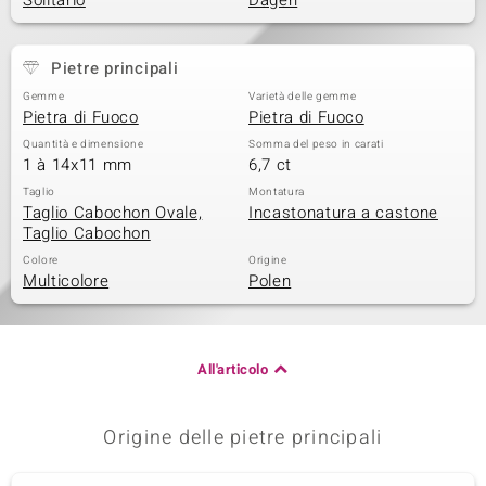
Solitario
Dagen
 nell’Arte
Pietre principali
 MINERALE
Gemme
Varietà delle gemme
Pietra di Fuoco
Pietra di Fuoco
Quantità e dimensione
Somma del peso in carati
1 à 14x11 mm
6,7 ct
Taglio
Montatura
Taglio Cabochon Ovale,
Incastonatura a castone
Taglio Cabochon
Colore
Origine
Multicolore
Polen
All'articolo
Origine delle pietre principali