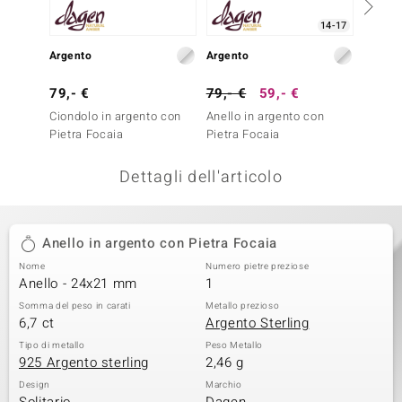
remonti
14-17
Argento
Argento
Argent
uca
79,- €
79,- €
59,- €
39,- 
uwelo
Ciondolo in argento con
Anello in argento con
Anello
NO Collection
Pietra Focaia
Pietra Focaia
Legno 
nts by de Melo
Dettagli dell'articolo
va
Anello in argento con Pietra Focaia
otenier
Nome
Numero pietre preziose
Anello - 24x21 mm
1
Somma del peso in carati
Metallo prezioso
6,7 ct
Argento Sterling
Tipo di metallo
Peso Metallo
925 Argento sterling
2,46 g
Design
Marchio
 Classics