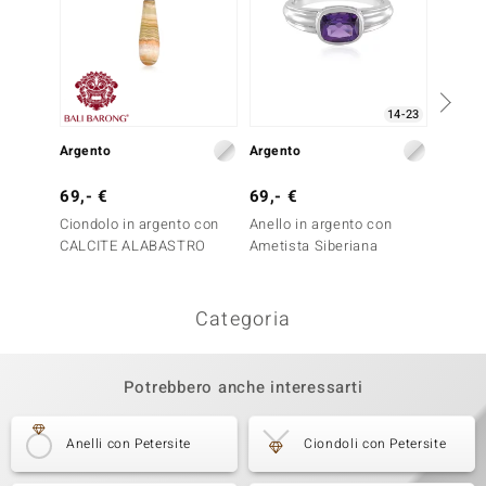
14-23
Argento
Argento
Argent
69,- €
69,- €
79,- 
Ciondolo in argento con
Anello in argento con
Anello
CALCITE ALABASTRO
Ametista Siberiana
Zircon
Categoria
Potrebbero anche interessarti
Anelli con Petersite
Ciondoli con Petersite