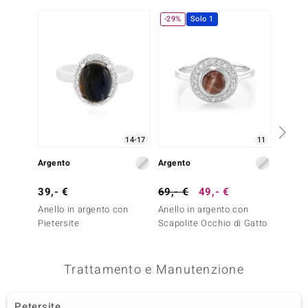
-29%
Solo 1
-20%
14-17
11
Argento
Argento
Argent
39,- €
69,- €
49,- €
49,- 
Anello in argento con
Anello in argento con
Anello
Pietersite
Scapolite Occhio di Gatto
Occhio
Trattamento e Manutenzione
Petersite