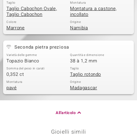
Taglio
Montatura
Taglio Cabochon Ovale,
Montatura a castone,
Taglio Cabochon
incollato
Colore
Origine
Marrone
Namibia
Seconda pietra preziosa
Varietà delle gemme
Quantità e dimensione
Topazio Bianco
38 à 1,2 mm
Somma del peso in carati
Taglio
0,352 ct
Taglio rotondo
Montatura
Origine
pavé
Madagascar
All'articolo
Gioielli simili