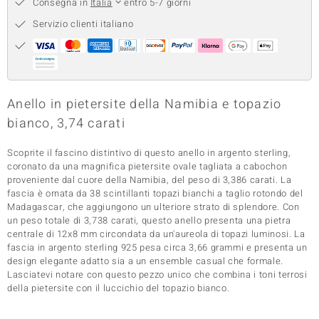
Consegna in
Italia
entro 5-7 giorni
 nell’Arte
Servizio clienti italiano
 MINERALE
Anello in pietersite della Namibia e topazio
bianco, 3,74 carati
Scoprite il fascino distintivo di questo anello in argento sterling,
coronato da una magnifica pietersite ovale tagliata a cabochon
proveniente dal cuore della Namibia, del peso di 3,386 carati. La
fascia è ornata da 38 scintillanti topazi bianchi a taglio rotondo del
Madagascar, che aggiungono un ulteriore strato di splendore. Con
un peso totale di 3,738 carati, questo anello presenta una pietra
centrale di 12x8 mm circondata da un'aureola di topazi luminosi. La
fascia in argento sterling 925 pesa circa 3,66 grammi e presenta un
design elegante adatto sia a un ensemble casual che formale.
Lasciatevi notare con questo pezzo unico che combina i toni terrosi
della pietersite con il luccichio del topazio bianco.