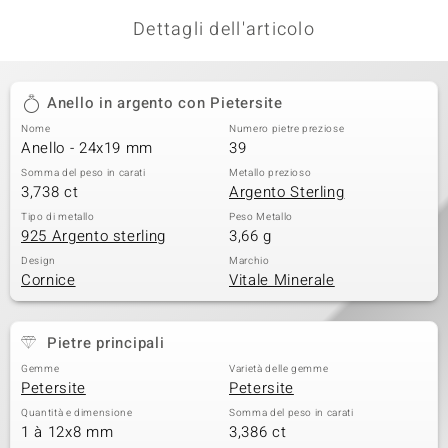
Dettagli dell'articolo
Anello in argento con Pietersite
Nome
Numero pietre preziose
Anello - 24x19 mm
39
Somma del peso in carati
Metallo prezioso
3,738 ct
Argento Sterling
Tipo di metallo
Peso Metallo
925 Argento sterling
3,66 g
Design
Marchio
Cornice
Vitale Minerale
Pietre principali
Gemme
Varietà delle gemme
Petersite
Petersite
Quantità e dimensione
Somma del peso in carati
1 à 12x8 mm
3,386 ct