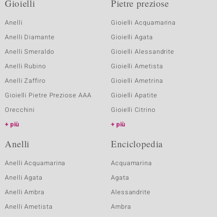
Gioielli
Pietre preziose
Anelli
Gioielli Acquamarina
Anelli Diamante
Gioielli Agata
Anelli Smeraldo
Gioielli Alessandrite
Anelli Rubino
Gioielli Ametista
Anelli Zaffiro
Gioielli Ametrina
Gioielli Pietre Preziose AAA
Gioielli Apatite
Orecchini
Gioielli Citrino
più
più
Anelli
Enciclopedia
Anelli Acquamarina
Acquamarina
Anelli Agata
Agata
Anelli Ambra
Alessandrite
Anelli Ametista
Ambra