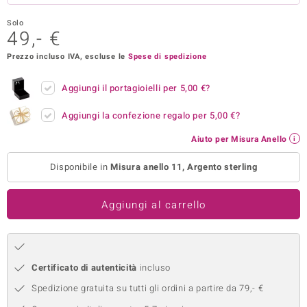
remonti
Solo
49,- €
uca
Prezzo incluso IVA, escluse le
Spese di spedizione
uwelo
Aggiungi il portagioielli per
5,00 €
?
NO Collection
Aggiungi la confezione regalo per
5,00 €
?
nts by de Melo
Aiuto per Misura Anello
va
Disponibile in
Misura anello 11, Argento sterling
otenier
Aggiungi al carrello
Certificato di autenticità
incluso
Spedizione gratuita su tutti gli ordini a partire da 79,- €
 Classics