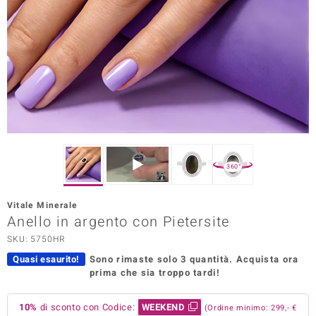
Prince Designs
o
Chic
LINSELL SELECTION
n Vogue
360°
 Show
Vitale Minerale
Anello in argento con Pietersite
o Paraíso
SKU: 5750HR
Essential
Quasi esaurito!
Sono rimaste solo 3 quantità.
Acquista ora
prima che sia troppo tardi!
me del Boss
 Diamonds
10%
di sconto con Codice:
WEEKEND
(Ordine minimo: 299,- €