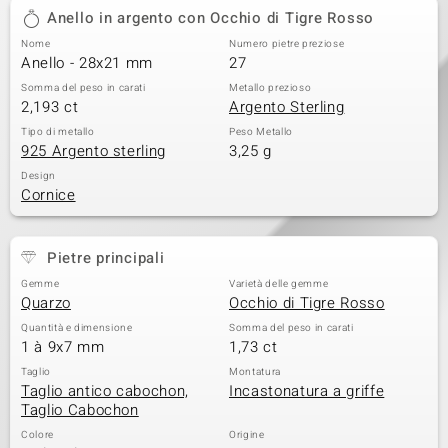
Anello in argento con Occhio di Tigre Rosso
Nome
Numero pietre preziose
Anello - 28x21 mm
27
Somma del peso in carati
Metallo prezioso
2,193 ct
Argento Sterling
Tipo di metallo
Peso Metallo
925 Argento sterling
3,25 g
Design
Cornice
Pietre principali
Gemme
Varietà delle gemme
Quarzo
Occhio di Tigre Rosso
Quantità e dimensione
Somma del peso in carati
1 à 9x7 mm
1,73 ct
Taglio
Montatura
Taglio antico cabochon,
Incastonatura a griffe
Taglio Cabochon
Colore
Origine