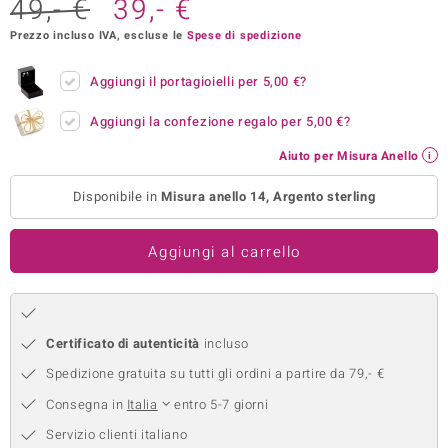
49,- €
39,- €
remonti
Prezzo incluso IVA, escluse le
Spese di spedizione
uca
Aggiungi il portagioielli per
5,00 €
?
uwelo
Aggiungi la confezione regalo per
5,00 €
?
NO Collection
Aiuto per Misura Anello
nts by de Melo
Disponibile in
Misura anello 14, Argento sterling
va
Aggiungi al carrello
otenier
Certificato di autenticità
incluso
Spedizione gratuita su tutti gli ordini a partire da 79,- €
Consegna in
Italia
entro 5-7 giorni
Servizio clienti italiano
 Classics