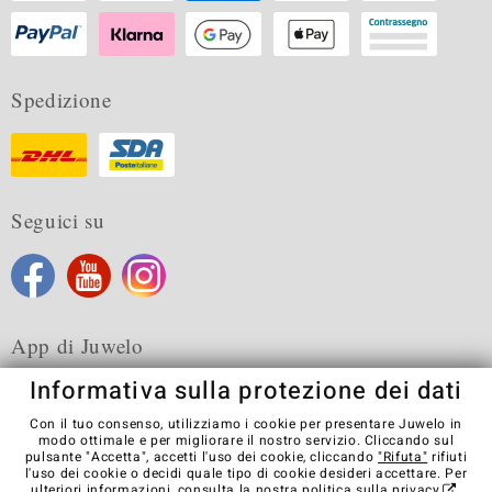
Spedizione
Seguici su
App di Juwelo
Informativa sulla protezione dei dati
Con il tuo consenso, utilizziamo i cookie per presentare Juwelo in
modo ottimale e per migliorare il nostro servizio. Cliccando sul
pulsante "Accetta", accetti l'uso dei cookie, cliccando
"Rifuta"
rifiuti
Condizioni generali di vendita
Informativa Privacy
Cookies
l'uso dei cookie o decidi quale tipo di cookie desideri accettare. Per
Note legali
Contatti
Recedere dal contratto
ulteriori informazioni, consulta la nostra
politica sulla privacy
.