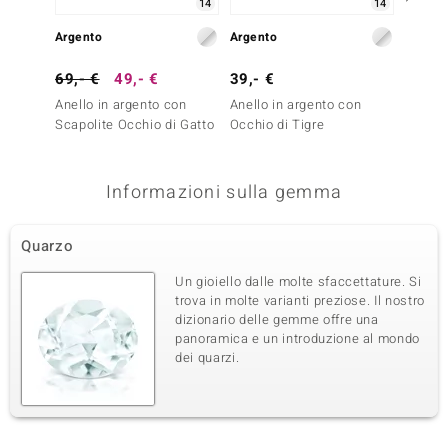
14
14
Argento
Argento
Argent
69,- €
49,- €
39,- €
29,- 
Anello in argento con
Anello in argento con
Anello
Scapolite Occhio di Gatto
Occhio di Tigre
Occhio
Informazioni sulla gemma
Quarzo
Un gioiello dalle molte sfaccettature. Si
trova in molte varianti preziose. Il nostro
dizionario delle gemme offre una
panoramica e un introduzione al mondo
dei quarzi.