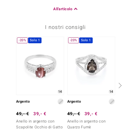
All'articolo
I nostri consigli
-20%
Solo 1
-20%
Solo 1
14
14
Argento
Argento
Argent
49,- €
39,- €
49,- €
39,- €
39,- 
Anello in argento con
Anello in argento con
Anello
Scapolite Occhio di Gatto
Quarzo Fumè
Occhio