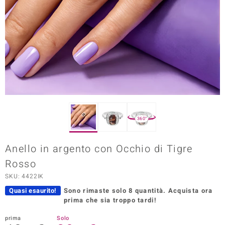
Prince Designs
o
Chic
LINSELL SELECTION
n Vogue
360°
 Show
Anello in argento con Occhio di Tigre
o Paraíso
Rosso
Essential
SKU: 4422IK
Quasi esaurito!
Sono rimaste solo 8 quantità.
Acquista ora
me del Boss
prima che sia troppo tardi!
 Diamonds
prima
Solo