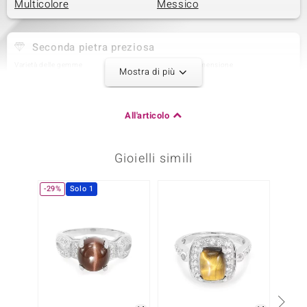
Multicolore
Messico
Seconda pietra preziosa
Varietà delle gemme
Quantità e dimensione
Mostra di più
Topazio Bianco
2 à 1,8 mm
Somma del peso in carati
Taglio
0,053 ct
Taglio Brillante Rotondo
All'articolo
Montatura
Origine
Incastonatura a castone
Brasilien
Gioielli simili
Terza pietra preziosa
-29%
Solo 1
Varietà delle gemme
Quantità e dimensione
Topazio Bianco
24 à 1,5 mm
Somma del peso in carati
Taglio
0,41 ct
Taglio Brillante Rotondo
Montatura
Origine
pavé
Brasilien