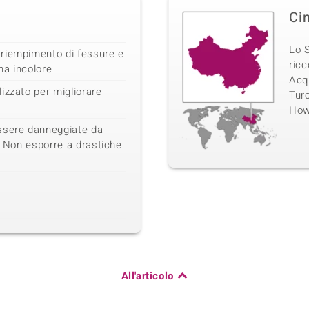
Ci
Lo S
riempimento di fessure e
ricc
ina incolore
Acqu
izzato per migliorare
Turc
Howl
sere danneggiate da
a. Non esporre a drastiche
All'articolo