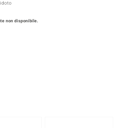
ridoto
Anelli in Misura 26
onio
Crisoprasio
Anelli in Misura 29
de
Fluorite
Creation
te non disponibile.
Novità
zzuli
Onice
Gioielli in più varianti
Rodolite
se
Tormalina