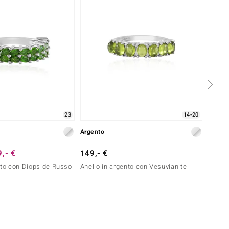
23
14-20
Argento
Argent
,- €
149,- €
149,-
nto con Diopside Russo
Anello in argento con Vesuvianite
Anello
(de Me