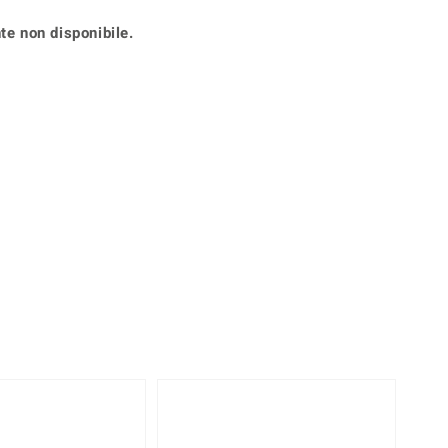
Anelli in Misura 29
de
Fluorite
te non disponibile.
Creation
Novità
zzuli
Onice
Gioielli in più varianti
Rodolite
se
Tormalina