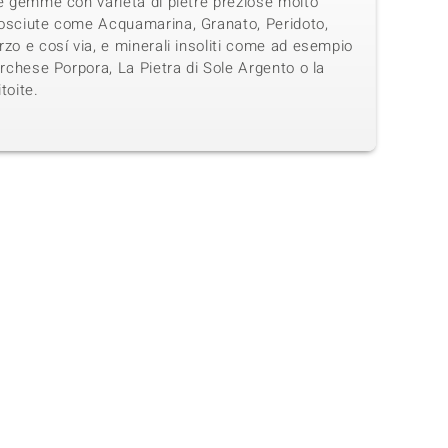
e gemme con varietá di pietre preziose molto
osciute come Acquamarina, Granato, Peridoto,
zo e cosí via, e minerali insoliti come ad esempio
urchese Porpora, La Pietra di Sole Argento o la
toite.