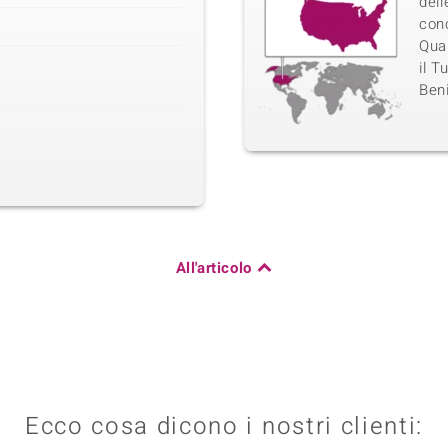
dell
con
Quar
il T
Beni
All'articolo
Ecco cosa dicono i nostri clienti: