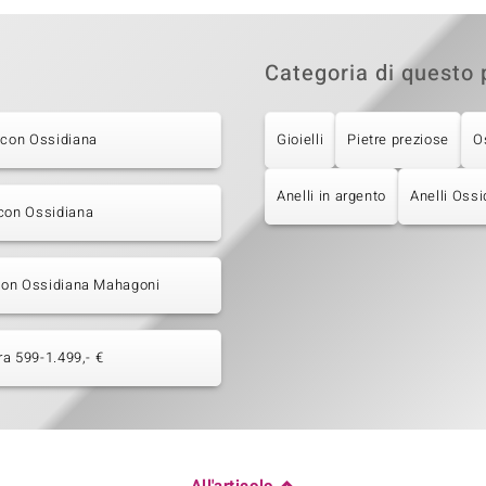
Categoria di questo 
 con Ossidiana
Gioielli
Pietre preziose
O
Anelli in argento
Anelli Ossi
con Ossidiana
 con Ossidiana Mahagoni
tra 599-1.499,- €