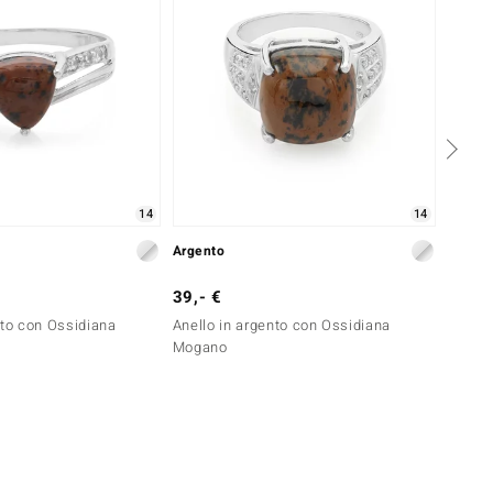
14
14
Argento
Argent
39,- €
29,- 
nto con Ossidiana
Anello in argento con Ossidiana
Anello
Mogano
Mogan