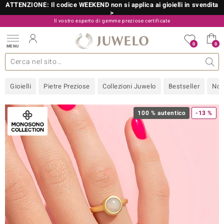
ATTENZIONE: Il codice WEEKEND non si applica ai gioielli in svendita
>
Il vostro esperto di gemme preziose certificate
800 986 787
0
0
MENU
 collezioni
 gioielli
tre più importanti
 preziose
Acquistare in diretta
Design
Informazioni generali
Pietre preziose per colore
Metallo prezioso
Approfondimenti
Juwelo
Misure anelli
Pietre preziose
Consigli
old
Gioielli
Pietre Preziose
Collezioni Juwelo
Bestseller
Nov
NI
 with Love
100 % autentico
-13 %
Nature
rong
 Boutique
ana