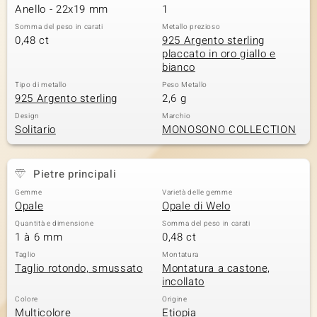
Anello - 22x19 mm
1
Somma del peso in carati
Metallo prezioso
0,48 ct
925 Argento sterling
placcato in oro giallo e
bianco
Tipo di metallo
Peso Metallo
925 Argento sterling
2,6 g
Design
Marchio
Solitario
MONOSONO COLLECTION
Pietre principali
Gemme
Varietà delle gemme
Opale
Opale di Welo
Quantità e dimensione
Somma del peso in carati
1 à 6 mm
0,48 ct
Taglio
Montatura
Taglio rotondo, smussato
Montatura a castone,
incollato
Colore
Origine
Multicolore
Etiopia