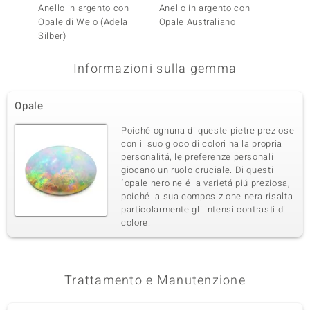
Anello in argento con
Anello in argento con
Anello
Opale di Welo (Adela
Opale Australiano
Opale
Silber)
Informazioni sulla gemma
Opale
Poiché ognuna di queste pietre preziose
con il suo gioco di colori ha la propria
personalitá, le preferenze personali
giocano un ruolo cruciale. Di questi l
´opale nero ne é la varietá piú preziosa,
poiché la sua composizione nera risalta
particolarmente gli intensi contrasti di
colore.
Trattamento e Manutenzione