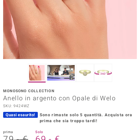
Prince Designs
o
Chic
LINSELL SELECTION
n Vogue
360°
 Show
MONOSONO COLLECTION
Anello in argento con Opale di Welo
o Paraíso
SKU: 9424WZ
Essential
Quasi esaurito!
Sono rimaste solo 5 quantità.
Acquista ora
prima che sia troppo tardi!
me del Boss
prima
Solo
 Diamonds
79,- €
69,- €