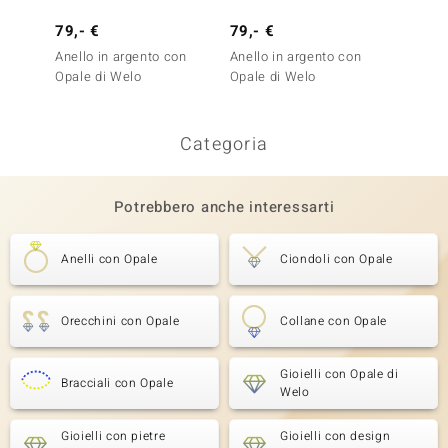
79,- €
79,- €
149,-
Anello in argento con
Anello in argento con
Anello
Opale di Welo
Opale di Welo
Opale 
Categoria
Potrebbero anche interessarti
Anelli con Opale
Ciondoli con Opale
Orecchini con Opale
Collane con Opale
Gioielli con Opale di
Bracciali con Opale
Welo
Gioielli con pietre
Gioielli con design