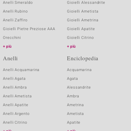
Anelli Smeraldo
Gioielli Alessandrite
Anelli Rubino
Gioielli Ametista
Anelli Zaffiro
Gioielli Ametrina
Gioielli Pietre Preziose AAA
Gioielli Apatite
Orecchini
Gioielli Citrino
più
più
Anelli
Enciclopedia
Anelli Acquamarina
Acquamarina
Anelli Agata
Agata
Anelli Ambra
Alessandrite
Anelli Ametista
Ambra
Anelli Apatite
Ametrina
Anelli Argento
Ametista
Anelli Citrino
Apatite