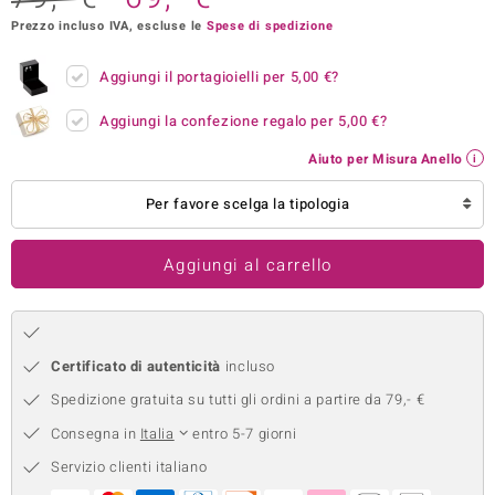
Prezzo incluso IVA, escluse le
Spese di spedizione
remonti
uca
Aggiungi il portagioielli per
5,00 €
?
uwelo
Aggiungi la confezione regalo per
5,00 €
?
Aiuto per Misura Anello
NO Collection
Per favore scelga la tipologia
nts by de Melo
va
Aggiungi al carrello
otenier
Certificato di autenticità
incluso
Spedizione gratuita su tutti gli ordini a partire da 79,- €
Consegna in
Italia
entro 5-7 giorni
Servizio clienti italiano
 Classics