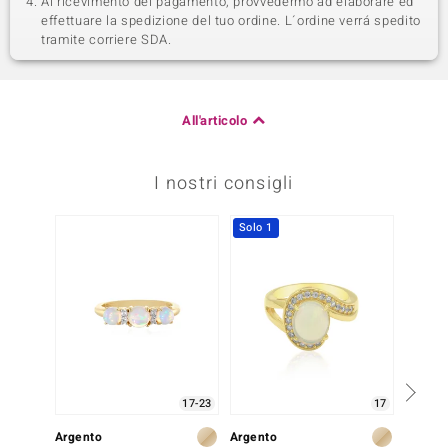
Al ricevimento del pagamento, provvedermo ad elaborare ed
effettuare la spedizione del tuo ordine. L´ordine verrá spedito
tramite corriere SDA.
All'articolo
I nostri consigli
Solo 1
17-23
17
Argento
Argento
Argent