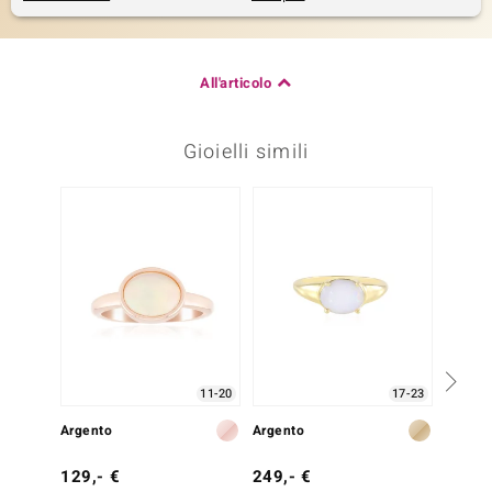
All'articolo
Gioielli simili
11-20
17-23
Argento
Argento
Argent
129,- €
249,- €
129,-