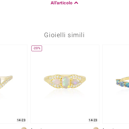
All'articolo
Gioielli simili
-20%
14-23
14-23