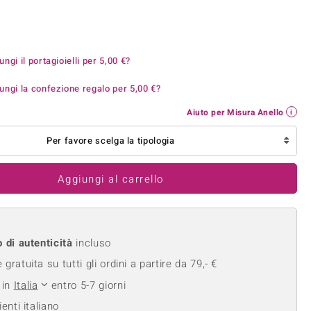
Anelli in Misura 26
onio
Crisoprasio
Anelli in Misura 29
de
Fluorite
Creation
Novità
zzuli
Onice
ungi il portagioielli per
5,00 €
?
Gioielli in più varianti
Rodolite
ungi la confezione regalo per
5,00 €
?
se
Tormalina
Aiuto per Misura Anello
Per favore scelga la tipologia
Aggiungi al carrello
o di autenticità
incluso
gratuita su tutti gli ordini a partire da 79,- €
 in
Italia
entro 5-7 giorni
ienti italiano