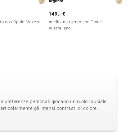
Argento
Argent
149,- €
129,-
nto con Opale Mezezo
Anello in argento con Opale
Anello
Australiano
Austra
 le preferenze personali giocano un ruolo cruciale.
articolarmente gli intensi contrasti di colore.