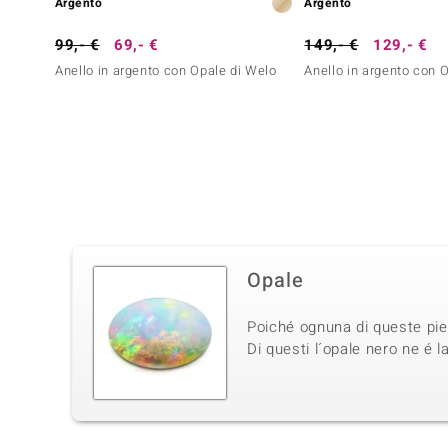
Argento
Argento
99,- €
69,- €
149,- €
129,- €
Anello in argento con Opale di Welo
Anello in argento con 
Opale
Poiché ognuna di queste pietr
Di questi l´opale nero ne é l