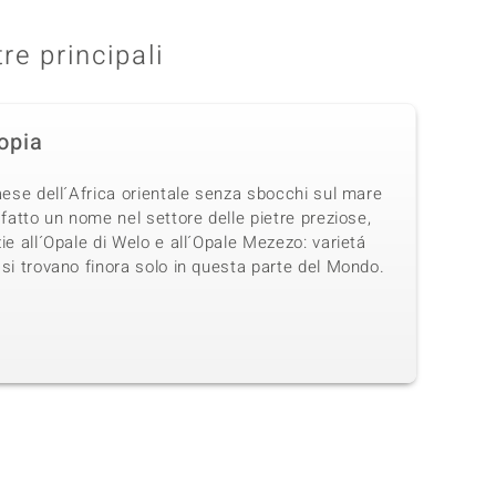
tre principali
iopia
aese dell´Africa orientale senza sbocchi sul mare
 fatto un nome nel settore delle pietre preziose,
ie all´Opale di Welo e all´Opale Mezezo: varietá
si trovano finora solo in questa parte del Mondo.