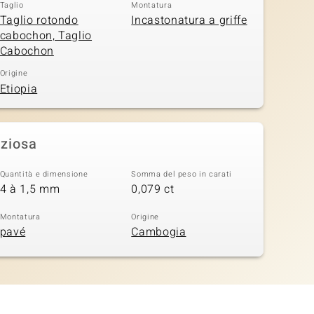
Taglio
Montatura
Taglio rotondo
Incastonatura a griffe
cabochon, Taglio
Cabochon
Origine
Etiopia
eziosa
Quantità e dimensione
Somma del peso in carati
4 à 1,5 mm
0,079 ct
Montatura
Origine
pavé
Cambogia