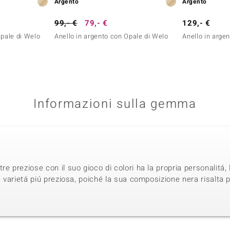
Argento
Argento
99,- €
79,- €
129,- €
Opale di Welo
Anello in argento con Opale di Welo
Anello in arge
Informazioni sulla gemma
e preziose con il suo gioco di colori ha la propria personalitá,
a varietá piú preziosa, poiché la sua composizione nera risalta p