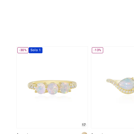
-30%
Solo 1
-13%
17