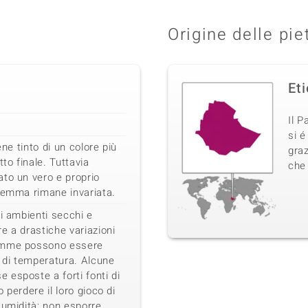
Origine delle pie
Et
Il P
si é
ene tinto di un colore più
graz
tto finale. Tuttavia
che 
to un vero e proprio
gemma rimane invariata.
li ambienti secchi e
e a drastiche variazioni
emme possono essere
i di temperatura. Alcune
esposte a forti fonti di
 perdere il loro gioco di
 umidità; non esporre