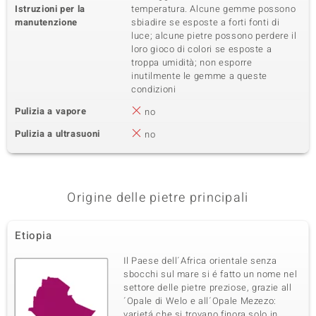
Istruzioni per la
temperatura. Alcune gemme possono
manutenzione
sbiadire se esposte a forti fonti di
luce; alcune pietre possono perdere il
loro gioco di colori se esposte a
troppa umidità; non esporre
inutilmente le gemme a queste
condizioni
Pulizia a vapore
no
Pulizia a ultrasuoni
no
Origine delle pietre principali
Etiopia
Il Paese dell´Africa orientale senza
sbocchi sul mare si é fatto un nome nel
settore delle pietre preziose, grazie all
´Opale di Welo e all´Opale Mezezo:
varietá che si trovano finora solo in