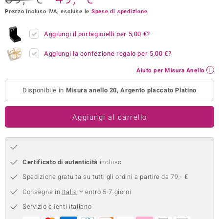
Prezzo incluso IVA, escluse le
Spese di spedizione
remonti
uca
Aggiungi il portagioielli per
5,00 €
?
uwelo
Aggiungi la confezione regalo per
5,00 €
?
Aiuto per Misura Anello
NO Collection
Disponibile in
Misura anello 20, Argento placcato Platino
nts by de Melo
va
Aggiungi al carrello
otenier
Certificato di autenticità
incluso
Spedizione gratuita su tutti gli ordini a partire da 79,- €
Consegna in
Italia
entro 5-7 giorni
Servizio clienti italiano
 Classics