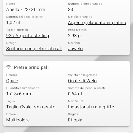
Nome
Numero pietre preziose
Anello - 23x21 mm
33
Somma del peso in carati
Metallo prezioso
1,02 ct
Argento, placcato in platino
Tipo di metallo
Peso Metallo
925 Argento sterling
2,93 g
Design
Marchio
Solitario con pietre laterali
Juwelo
Pietre principali
Gemme
Varietà delle gemme
Opale
Opale di Welo
Quantità e dimensione
Somma del peso in carati
1 à 8x6 mm
0,64 ct
Taglio
Montatura
Taglio Ovale, smussato
Incastonatura a griffe
Colore
Origine
Multicolore
Etiopia