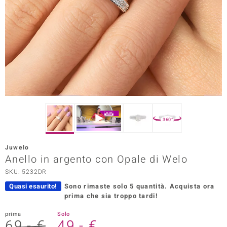
Prince Designs
o
Chic
LINSELL SELECTION
n Vogue
360°
 Show
Juwelo
Anello in argento con Opale di Welo
o Paraíso
SKU: 5232DR
Essential
Quasi esaurito!
Sono rimaste solo 5 quantità.
Acquista ora
prima che sia troppo tardi!
me del Boss
prima
Solo
 Diamonds
69,- €
49,- €