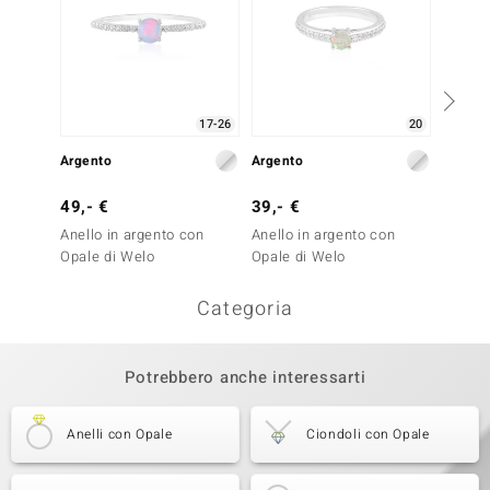
17-26
20
Argento
Argento
Argent
49,- €
39,- €
39,- 
Anello in argento con
Anello in argento con
Anello
Opale di Welo
Opale di Welo
Opale 
Categoria
Potrebbero anche interessarti
Anelli con Opale
Ciondoli con Opale