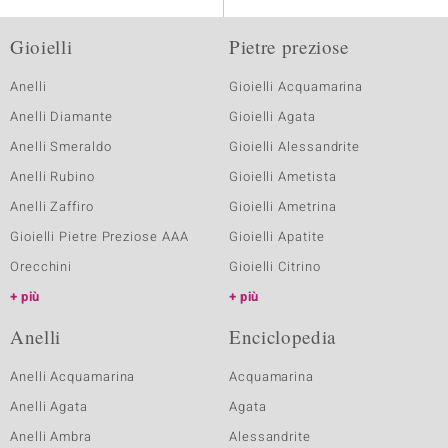
Gioielli
Pietre preziose
Anelli
Gioielli Acquamarina
Anelli Diamante
Gioielli Agata
Anelli Smeraldo
Gioielli Alessandrite
Anelli Rubino
Gioielli Ametista
Anelli Zaffiro
Gioielli Ametrina
Gioielli Pietre Preziose AAA
Gioielli Apatite
Orecchini
Gioielli Citrino
più
più
Anelli
Enciclopedia
Anelli Acquamarina
Acquamarina
Anelli Agata
Agata
Anelli Ambra
Alessandrite