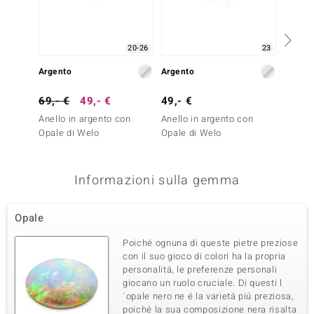
20-26
23
Argento
Argento
Argent
69,- €
49,- €
49,- €
69,- 
Anello in argento con
Anello in argento con
Anello
Opale di Welo
Opale di Welo
Opale 
Informazioni sulla gemma
Opale
Poiché ognuna di queste pietre preziose
con il suo gioco di colori ha la propria
personalitá, le preferenze personali
giocano un ruolo cruciale. Di questi l
´opale nero ne é la varietá piú preziosa,
poiché la sua composizione nera risalta