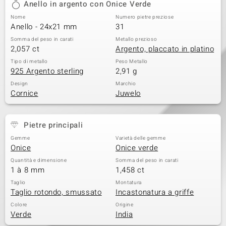
Anello in argento con Onice Verde
 nell’Arte
Nome
Numero pietre preziose
Anello - 24x21 mm
31
 MINERALE
Somma del peso in carati
Metallo prezioso
2,057 ct
Argento, placcato in platino
Tipo di metallo
Peso Metallo
925 Argento sterling
2,91 g
Design
Marchio
Cornice
Juwelo
Pietre principali
Gemme
Varietà delle gemme
Onice
Onice verde
Quantità e dimensione
Somma del peso in carati
1 à 8 mm
1,458 ct
Taglio
Montatura
Taglio rotondo, smussato
Incastonatura a griffe
Colore
Origine
Verde
India