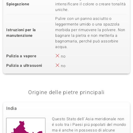
Spiegazione
intensificare il colore o creare tonalità
uniche.
Pulire con un panno asciutto o
leggermente umido o una spazzola
Istruzioni per la
morbida per rimuovere la polvere. Non
manutenzione
bagnare la pietra e non metterla a
bagnomaria, perché può assorbire
acqua.
Pulizia a vapore
no
Pulizia a ultrasuoni
no
Origine delle pietre principali
India
Questo Stato dell´Asia meridionale non
é solo tra i Paesi piú popolati del mondo
ma é anche in possesso di alcune