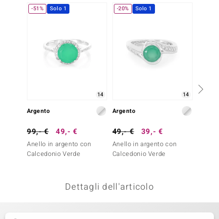
-51%
Solo 1
-20%
Solo 1
-38%
remonti
uca
uwelo
NO Collection
nts by de Melo
14
14
Argento
Argento
Argent
va
99,- €
49,- €
49,- €
39,- €
399,-
otenier
Anello in argento con
Anello in argento con
Anello
Calcedonio Verde
Calcedonio Verde
Smeral
Silber)
Dettagli dell'articolo
 Classics