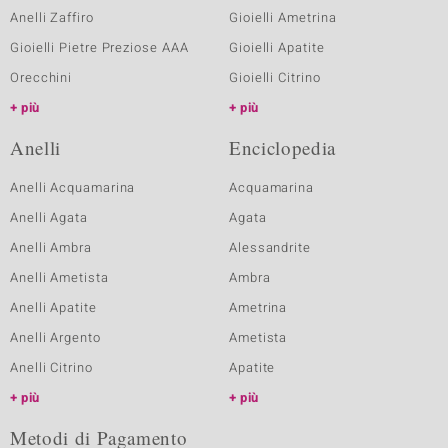
Anelli Zaffiro
Gioielli Ametrina
Gioielli Pietre Preziose AAA
Gioielli Apatite
Orecchini
Gioielli Citrino
più
più
Anelli
Enciclopedia
Anelli Acquamarina
Acquamarina
Anelli Agata
Agata
Anelli Ambra
Alessandrite
Anelli Ametista
Ambra
Anelli Apatite
Ametrina
Anelli Argento
Ametista
Anelli Citrino
Apatite
più
più
Metodi di Pagamento