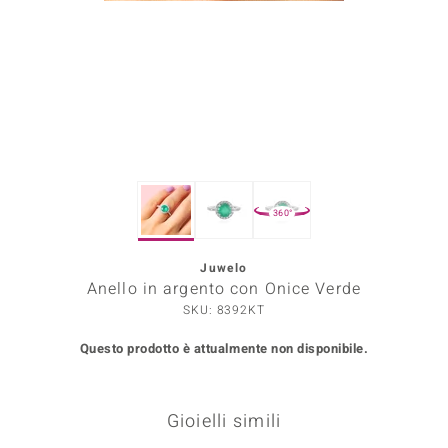
Prince Designs
o
Chic
LINSELL SELECTION
360°
n Vogue
Juwelo
 Show
Anello in argento con Onice Verde
o Paraíso
SKU: 8392KT
Questo prodotto è attualmente non disponibile.
Essential
me del Boss
Gioielli simili
 Diamonds