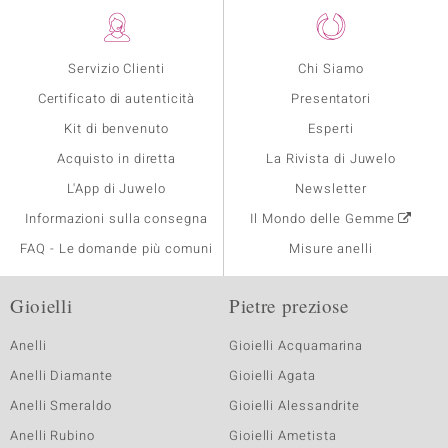
Servizio Clienti
Chi Siamo
Certificato di autenticità
Presentatori
Kit di benvenuto
Esperti
Acquisto in diretta
La Rivista di Juwelo
L'App di Juwelo
Newsletter
Informazioni sulla consegna
Il Mondo delle Gemme
FAQ - Le domande più comuni
Misure anelli
Gioielli
Pietre preziose
Anelli
Gioielli Acquamarina
Anelli Diamante
Gioielli Agata
Anelli Smeraldo
Gioielli Alessandrite
Anelli Rubino
Gioielli Ametista