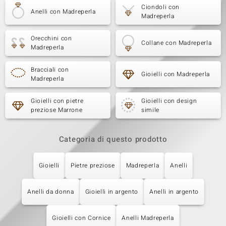
Ciondoli con
Anelli con Madreperla
Madreperla
Orecchini con
Collane con Madreperla
Madreperla
Bracciali con
Gioielli con Madreperla
Madreperla
Gioielli con pietre
Gioielli con design
preziose Marrone
simile
Categoria di questo prodotto
Gioielli
Pietre preziose
Madreperla
Anelli
Anelli da donna
Gioielli in argento
Anelli in argento
Gioielli con Cornice
Anelli Madreperla