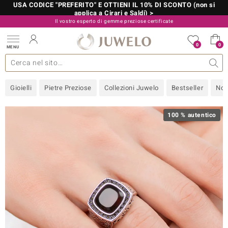
USA CODICE "PREFERITO" E OTTIENI IL 10% DI SCONTO (non si
applica a Cirari e Saldi) >
Il vostro esperto di gemme preziose certificate
800 986 787
0
0
MENU
 collezioni
 gioielli
tre più importanti
 preziose
Acquistare in diretta
Design
Informazioni generali
Pietre preziose per colore
Metallo prezioso
Approfondimenti
Juwelo
Misure anelli
Pietre preziose
Consigli
old
Gioielli
Pietre Preziose
Collezioni Juwelo
Bestseller
Nov
NI
 with Love
100 % autentico
Nature
rong
 Boutique
ana