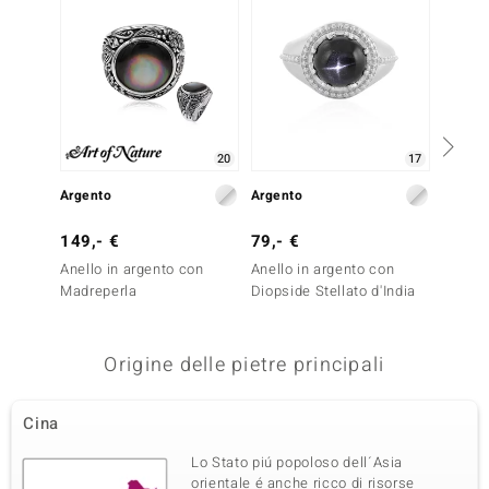
20
17
Argento
Argento
Argent
149,- €
79,- €
49,- 
Anello in argento con
Anello in argento con
Anello
Madreperla
Diopside Stellato d'India
Pieters
Origine delle pietre principali
Cina
Lo Stato piú popoloso dell´Asia
orientale é anche ricco di risorse