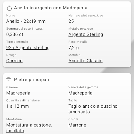
Anello in argento con Madreperla
Nome
Numero pietre preziose
Anello - 22x19 mm
25
Somma del peso in carati
Metallo prezioso
0,336 ct
Argento Sterling
Tipo di metallo
Peso Metallo
925 Argento sterling
7,2 g
Design
Marchio
Cornice
Annette Classic
Pietre principali
Gemme
Varietà delle gemme
Madreperla
Madreperla
Quantità e dimensione
Taglio
1 à 12 mm
Taglio antico a cuscino,
smussato
Montatura
Colore
Montatura a castone,
Marrone
incollato